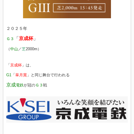
２０２５年
「
京成杯
」
Ｇ３
（
中山
／
芝
2000m）
「
京成杯
」は、
G1
「
皐月賞
」と同じ舞台で行われる
京成
電鉄
が冠の
Ｇ３
戦