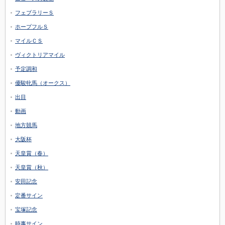
フェブラリーＳ
ホープフルＳ
マイルＣＳ
ヴィクトリアマイル
予定調和
優駿牝馬（オークス）
出目
動画
地方競馬
大阪杯
天皇賞（春）
天皇賞（秋）
安田記念
定番サイン
宝塚記念
時事サイン