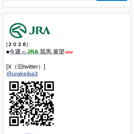
[
２０２６
]
今週
JRA
競馬 展望
■
の
NEW
[X（旧twitter）]
@urakeiba3