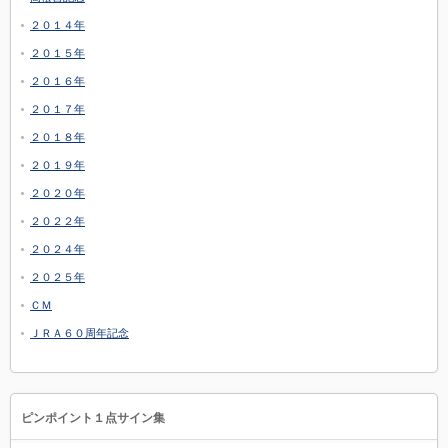
２０１４年
２０１５年
２０１６年
２０１７年
２０１８年
２０１９年
２０２０年
２０２２年
２０２４年
２０２５年
ＣＭ
ＪＲＡ６０周年記念
ピンポイント１点サイン集