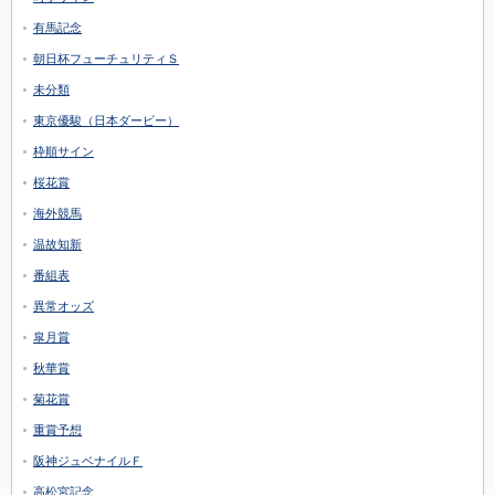
有馬記念
朝日杯フューチュリティＳ
未分類
東京優駿（日本ダービー）
枠順サイン
桜花賞
海外競馬
温故知新
番組表
異常オッズ
皐月賞
秋華賞
菊花賞
重賞予想
阪神ジュベナイルＦ
高松宮記念