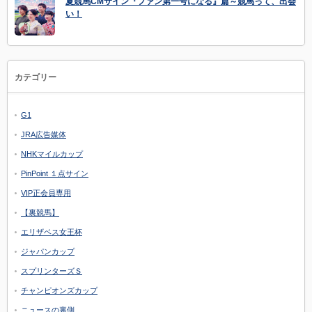
夏競馬CMサイン『ファン第一号になる』篇～競馬って、出会
い！
カテゴリー
G1
JRA広告媒体
NHKマイルカップ
PinPoint １点サイン
VIP正会員専用
【裏競馬】
エリザベス女王杯
ジャパンカップ
スプリンターズＳ
チャンピオンズカップ
ニュースの裏側