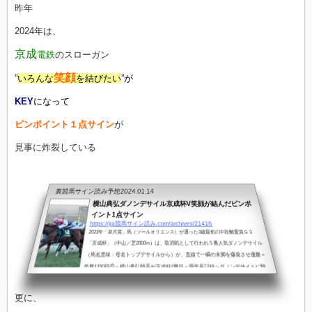
昨年
2024年は、
京成
電鉄
のスローガン
笑顔
”
いろんな
を結びたい
”が
KEY
になって
ピンポイント１点サイン
が
見事に炸裂している
裏競馬サイン読み予想
2024.01.14
横山典弘ダノンデサイル京成杯V笑顔が結んだピンポ
イント1点サイン
https://jra競馬サイン読み.com/archives/21416
2023年「皐月賞」馬（ソールオリエンス）が通った3歳最初の中距離重賞Ｇ３
「京成杯」（中山／芝2000m）は、取消戦として行われ５番人気ダノンデサイル
（馬名意味：母名トップデサイルから）が、直線で一瞬の末脚を爆発させ優勝＜
単勝1150円⑤＞横山典弘騎手が京成杯4勝目＜最年長記録＞ダノンデサイルに騎
乗した横山典弘騎手は、自身が持つJRA最年長重賞勝利記録（５５歳６ヵ月18
日）を更新「京成杯」とは相性が良く2004年フォーカルポイント2005年アドマイ
更に、
ヤジャパン2010年エイシンフラッシュに次ぐ４勝目1/14『タロ・ジロの日』にジ