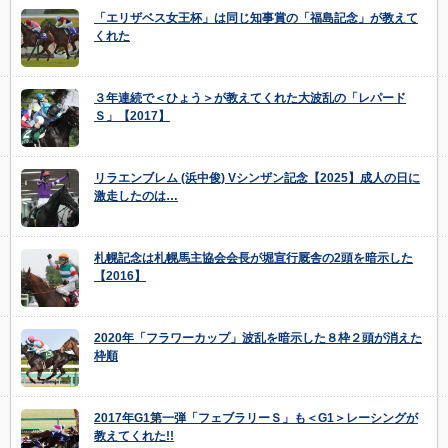
「エリザベス女王杯」は同じ知事賞の「福島記念」が教えて
くれた
３年連続で＜ひょう＞が教えてくれた大波乱の「レパード
Ｓ」【2017】
リラエンブレム (浜中俊) Vシンザン記念【2025】成人の日に
激走したのは…
札幌記念は札幌馬主協会会長が堀宣行厩舎の2頭を暗示した
【2016】
2020年「フラワーカップ」波乱を暗示した８枠２頭が消えた
枠順
2017年G1第一弾「フェブラリーＳ」も＜G1＞レーシングが
教えてくれた!!