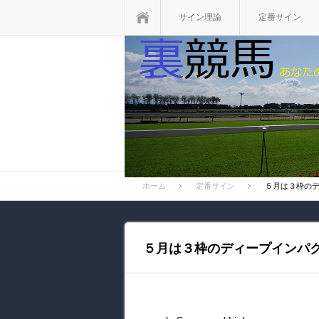
ホーム
サイン理論
定番サイン
ホーム
定番サイン
５月は３枠の
５月は３枠のディープインパ