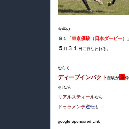
今年の
Ｇ１
「
東京優駿
（
日本ダービー
）
５
３１
月
日に行なわれる。
恐らく、
ディープインパクト
３
産駒が
枠
それが、
リアルスティール
なら
ドゥラメンテ
逆転
も…
google Sponsored Link