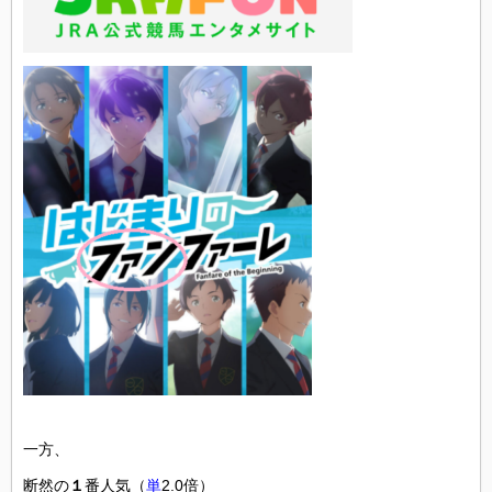
一方、
断然の
１
番人気（
単
2.0倍）