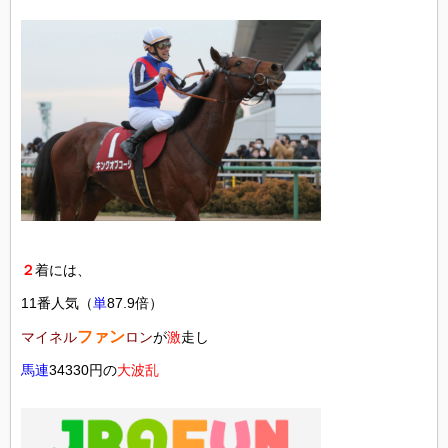
２
着には、
11番人気（
単
87.9倍）
ファン
マイネル
ロン
が
激
走し
馬連
34330円の
大波乱