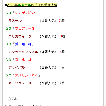
■
2022年
ルメール
騎手 1月重賞成績
Ｇ３
「
シンザン記念
」
ラスール
（
１
番人気）
７
着
Ｇ３
「
フェアリーＳ
」
エリカヴィータ
（
２
番人気）
10
着
Ｇ３
「
愛 知 杯
」
マジックキャッスル
（
４
番人気）
９
着
Ｇ３
「
京 成 杯
」
アライバル
（
１
番人気）
４
着
Ｇ２
「
アメリカＪＣＣ
」
オーソクレース
（
１
番人気）６着
ちなみに、