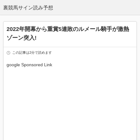
2022年開幕から重賞5連敗のルメール騎手が激熱
ゾーン突入!
この記事は2分で読めます
google Sponsored Link