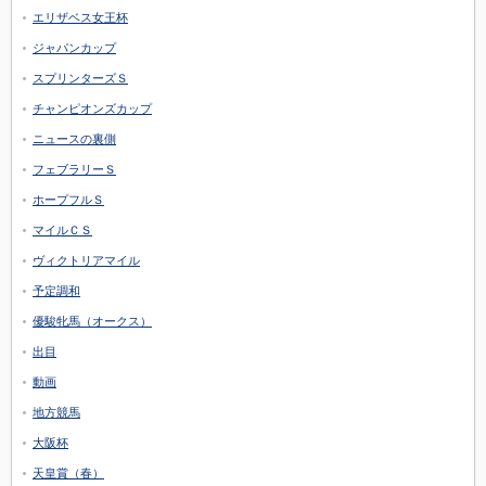
エリザベス女王杯
ジャパンカップ
スプリンターズＳ
チャンピオンズカップ
ニュースの裏側
フェブラリーＳ
ホープフルＳ
マイルＣＳ
ヴィクトリアマイル
予定調和
優駿牝馬（オークス）
出目
動画
地方競馬
大阪杯
天皇賞（春）