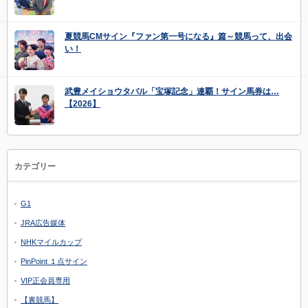
夏競馬CMサイン『ファン第一号になる』篇～競馬って、出会
い！
武豊メイショウタバル「宝塚記念」連覇！サイン馬券は…
【2026】
カテゴリー
G1
JRA広告媒体
NHKマイルカップ
PinPoint １点サイン
VIP正会員専用
【裏競馬】