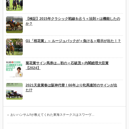
【検証】2015年クラシック戦線を占う＜法則＞は機能したの
か？
G1「桜花賞」～ ルージュバックが＜負ける＞暗示が出た！？
菊花賞サイン馬券は…初の＜石破茂＞内閣総理大臣賞
【2024】
2021天皇賞春は阪神代替！66年ぶり牝馬連対のサインが出
た!?
おいハンサム!!が教えてくれた東海ステークスはスワーヴ…