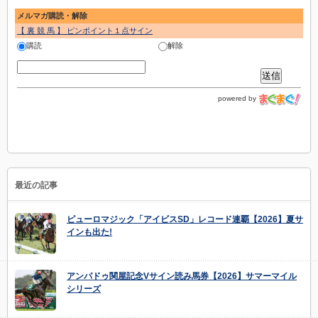
メルマガ購読・解除
【 裏 競 馬 】 ピンポイント１点サイン
購読
解除
powered by
最近の記事
ピューロマジック「アイビスSD」レコード連覇【2026】夏サ
インも出た!
アンパドゥ関屋記念Vサイン読み馬券【2026】サマーマイル
シリーズ