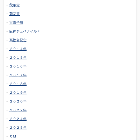
秋華賞
菊花賞
重賞予想
阪神ジュベナイルＦ
高松宮記念
２０１４年
２０１５年
２０１６年
２０１７年
２０１８年
２０１９年
２０２０年
２０２２年
２０２４年
２０２５年
ＣＭ