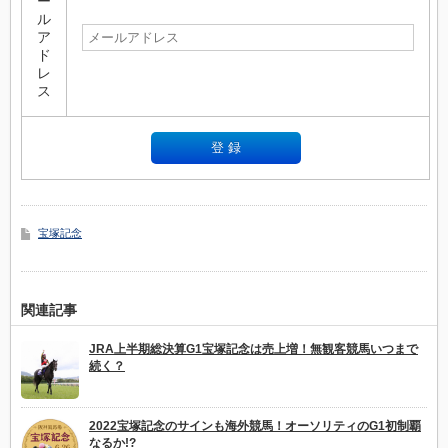
ー
ル
ア
ド
レ
ス
宝塚記念
関連記事
JRA上半期総決算G1宝塚記念は売上増！無観客競馬いつまで
続く？
2022宝塚記念のサインも海外競馬！オーソリティのG1初制覇
なるか!?