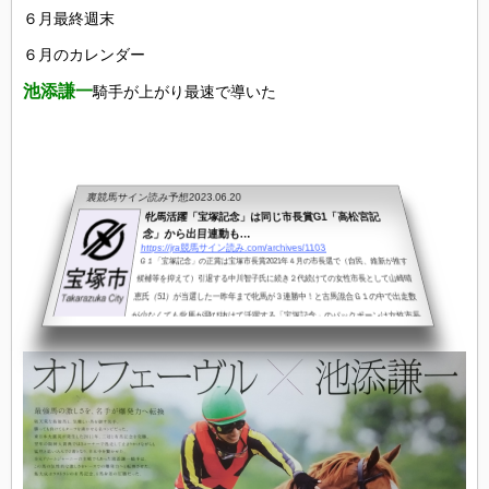
６月最終週末
６月のカレンダー
池添謙一
騎手が上がり最速で導いた
裏競馬サイン読み予想
2023.06.20
牝馬活躍「宝塚記念」は同じ市長賞G1「高松宮記
念」から出目連動も…
https://jra競馬サイン読み.com/archives/1103
Ｇ１「宝塚記念」の正賞は宝塚市長賞2021年４月の市長選で（自民、維新が推す
候補等を抑えて）引退する中川智子氏に続き２代続けての女性市長として山崎晴
恵氏（51）が当選した一昨年まで牝馬が３連勝中！と古馬混合Ｇ１の中で出走数
が少なくても牝馬が飛び抜けて活躍する「宝塚記念」のバックボーンは女性市長
にあった！？ ■「宝塚記念」牝馬の活躍 中川智子氏初当選2009年…牝馬未
出2010年…ブエナビスタ ２着①2011年…ブエナビスタ ２着①20
12年…牝馬１頭2013年…ジェンティルドンナ ３着①2014年…ヴィルシーナ
...