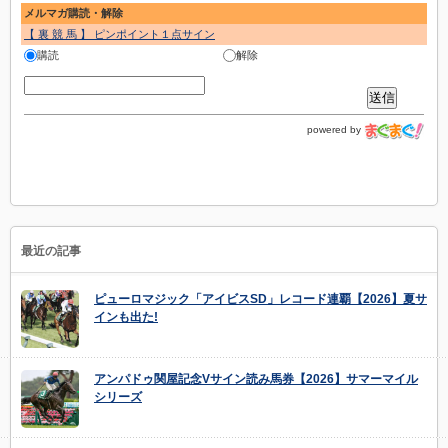
メルマガ購読・解除
【 裏 競 馬 】 ピンポイント１点サイン
購読
解除
powered by
最近の記事
ピューロマジック「アイビスSD」レコード連覇【2026】夏サ
インも出た!
アンパドゥ関屋記念Vサイン読み馬券【2026】サマーマイル
シリーズ