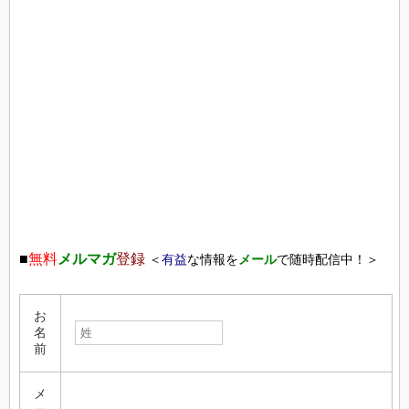
■
無料
メルマガ
登録
＜
有益
な情報を
メール
で随時配信中！＞
お
名
前
メ