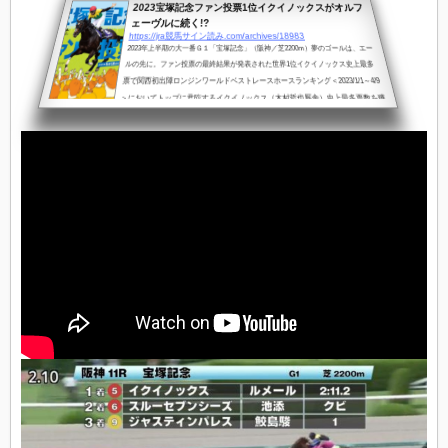
2023宝塚記念ファン投票1位イクイノックスがオルフ
ェーヴルに続く!?
https://jra競馬サイン読み.com/archives/18983
2023年上半期の大一番Ｇ１「宝塚記念」（阪神／芝2200m）夢のゴールは、エー
ルの先に。ファン投票の最終結果が発表された世界1位イクイノックス史上最多
票で関西初出陣ロンジンワールドベストレースホースランキング＜2023/1/1～4/9
＞においてトップに君臨するイクイノックス（木村哲也厩舎）史上最多票数を獲
得して出走へ＜関西初遠征＞ちなみに、日本調教馬が同ランキングで単独トップ
になるのは、ジャスタウェイ＜2014＞エイシンヒカリ＜2016＞以来史上３頭目20
23宝塚記念出走予定馬のファン投票最終順位■「宝塚記念」ファン投票最...