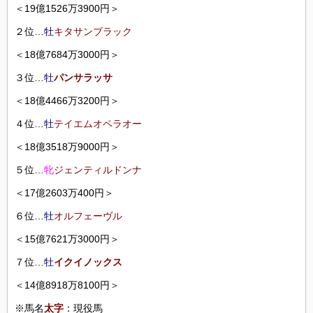
＜19億1526万3900円＞
２位…
牡
キタサンブラック
＜18億7684万3000円＞
３位…
牡
パンサラッサ
＜18億4466万3200円＞
４位…
牡
テイエムオペラオー
＜18億3518万9000円＞
５位…
牝
ジェンティルドンナ
＜17億2603万400円＞
６位…
牡
オルフェーヴル
＜15億7621万3000円＞
７位…
牡
イクイノックス
＜14億8918万8100円＞
※馬名
太字
：現役馬