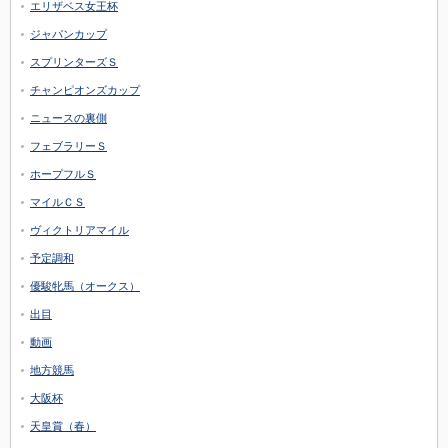
エリザベス女王杯
ジャパンカップ
スプリンターズＳ
チャンピオンズカップ
ニュースの裏側
フェブラリーＳ
ホープフルＳ
マイルＣＳ
ヴィクトリアマイル
予定調和
優駿牝馬（オークス）
出目
動画
地方競馬
大阪杯
天皇賞（春）