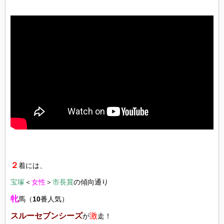
２
着には、
宝塚
＜
女性
＞
市長賞
の傾向通り
牝
馬（
10
番人気）
スルーセブンシーズ
激
が
走！