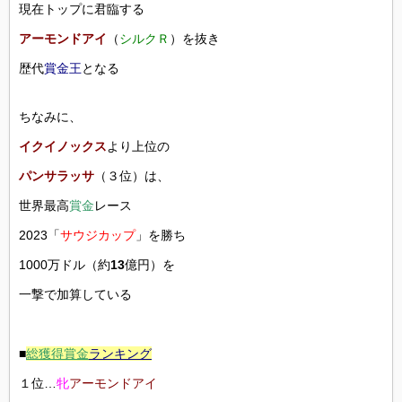
現在トップに君臨する
アーモンドアイ
（
シルクＲ
）を抜き
歴代
賞金王
となる
ちなみに、
イクイノックス
より上位の
パンサラッサ
（３位）は、
世界最高
賞金
レース
2023「
サウジカップ
」を勝ち
1000万ドル（約
13
億円）を
一撃で加算している
■
総獲得賞金
ランキング
１位…
牝
アーモンドアイ