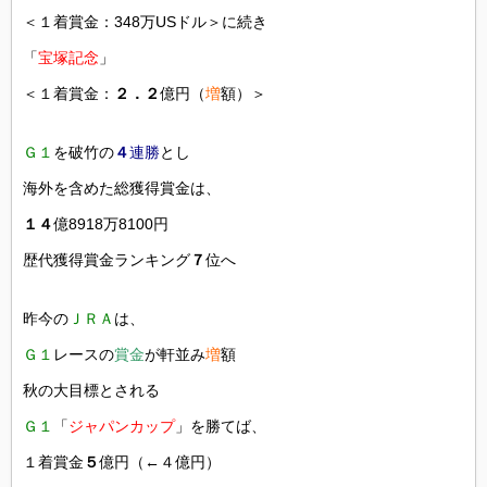
＜１着賞金：348万USドル＞に続き
「
宝塚記念
」
＜１着賞金：
２．２
億円（
増
額）＞
Ｇ１
を破竹の
４
連勝
とし
海外を含めた総獲得賞金は、
１４
億8918万8100円
歴代獲得賞金ランキング
７
位へ
昨今の
ＪＲＡ
は、
Ｇ１
レースの
賞金
が軒並み
増
額
秋の大目標とされる
Ｇ１
「
ジャパンカップ
」を勝てば、
１着賞金
５
億円（←４億円）