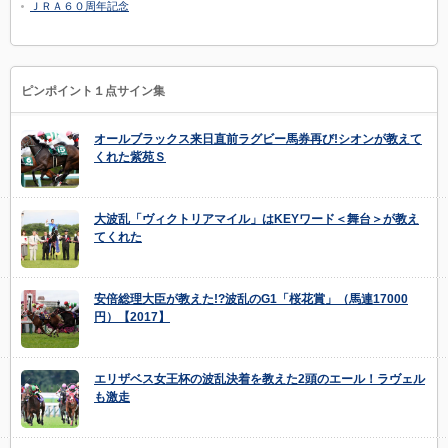
ＪＲＡ６０周年記念
ピンポイント１点サイン集
オールブラックス来日直前ラグビー馬券再び!シオンが教えて
くれた紫苑Ｓ
大波乱「ヴィクトリアマイル」はKEYワード＜舞台＞が教え
てくれた
安倍総理大臣が教えた!?波乱のG1「桜花賞」（馬連17000
円）【2017】
エリザベス女王杯の波乱決着を教えた2頭のエール！ラヴェル
も激走