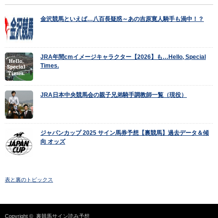
金沢競馬といえば…八百長疑惑～あの吉原寛人騎手も渦中！？
JRA年間cmイメージキャラクター【2026】も…Hello, Special
Times.
JRA日本中央競馬会の親子兄弟騎手調教師一覧（現役）
ジャパンカップ 2025 サイン馬券予想【裏競馬】過去データ＆傾
向 オッズ
表と裏のトピックス
Copyright ©
裏競馬サイン読み予想