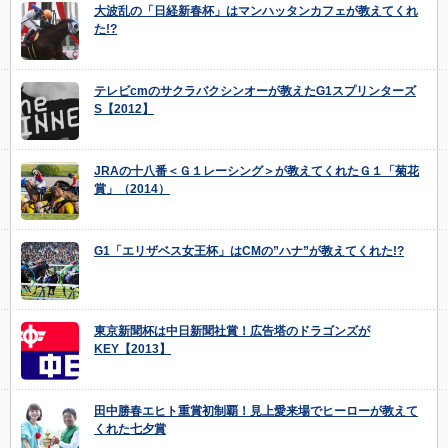
大波乱の「日経新春杯」はマンハッタンカフェが教えてくれ
た!?
テレビcmのサクラバクシンオーが教えたG1スプリンターズ
S【2012】
JRAの十八番＜Ｇ１レーシング＞が教えてくれたＧ１「菊花
賞」（2014）
G1「エリザベス女王杯」はCMの”ハナ”が教えてくれた!?
東京新聞杯は中日新聞社賞！広告塔のドラゴンズが
KEY【2013】
田中勝春エヒト重賞初制覇！見上愛来場でヒーローが教えて
くれた七夕賞