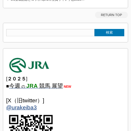
RETURN TOP
[
２０２５
]
今週
JRA
競馬 展望
■
の
NEW
[X（旧twitter）]
@urakeiba3