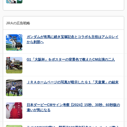
JRAの広告戦略
ガンダムが有馬に続き宝塚記念とコラボも主役はアムロレイ
から刹那へ
G1「大阪杯」をポスターの背景色で教えたCM出演の二人
ＪＲＡホームページの写真が暗示したＧ１「天皇賞」の結末
日本ダービーCMサイン考察【2024】15秒、30秒、60秒版の
違いが気になる