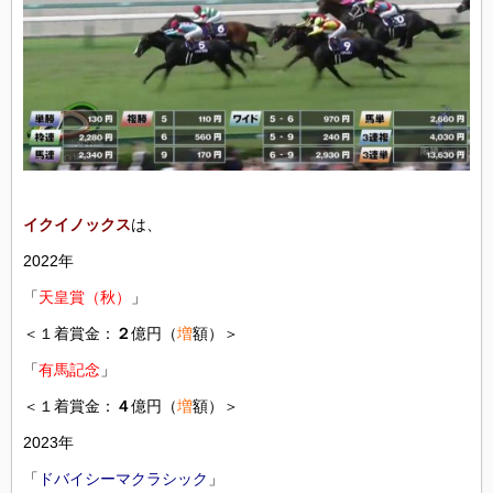
イクイノックス
は、
2022年
「
天皇賞（秋）
」
＜１着賞金：
２
億円（
増
額）＞
「
有馬記念
」
＜１着賞金：
４
億円（
増
額）＞
2023年
「
ドバイシーマクラシック
」