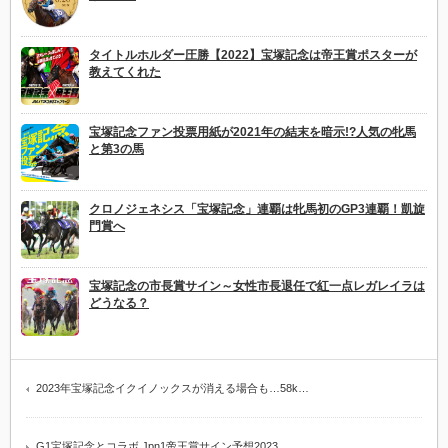
タイトルホルダー圧勝【2022】宝塚記念は帝王賞ポスターが
教えてくれた
宝塚記念ファン投票用紙が2021年の結末を暗示!?人気の牝馬
と第3の馬
クロノジェネシス「宝塚記念」連覇は牝馬初のGP3連覇！凱旋
門賞へ
宝塚記念の市長賞サイン～女性市長退任で紅一点レガレイラは
どうなる？
2023年宝塚記念イクイノックスが消える場合も…58k…
G1宝塚記念とコラボ Jpn1帝王賞サイン予想2023…