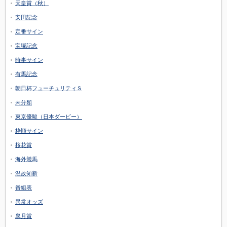
天皇賞（秋）
安田記念
定番サイン
宝塚記念
時事サイン
有馬記念
朝日杯フューチュリティＳ
未分類
東京優駿（日本ダービー）
枠順サイン
桜花賞
海外競馬
温故知新
番組表
異常オッズ
皐月賞