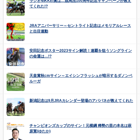
ラジオNIKKEI賞は…競馬法100周年記念キャンペーンが教え
てくれた!?
JRAアニバーサリー～セントライト記念はメモリアルレース
と出目連動
安田記念ポスター2023サイン解読！連覇を狙うソングライン
の命運は…!?
天皇賞秋cmサイン～エイシンフラッシュが暗示するダノンベ
ルーガ
新潟記念は9月JRAカレンダー登場のアパパネが教えてくれた
チャンピオンズカップのサイン！元横綱 稀勢の里の本名は萩
原寛(ゆたか)