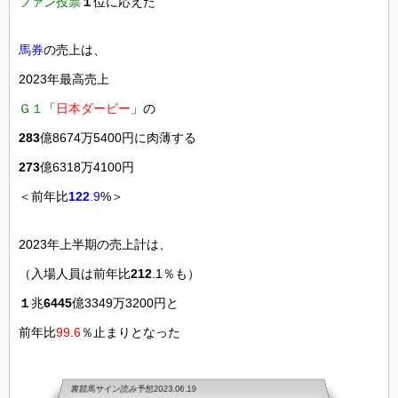
ファン投票
１
位に応えた
馬券
の売上は、
2023年最高売上
Ｇ１
「
日本ダービー
」の
283
億8674万5400円に肉薄する
273
億6318万4100円
＜前年比
122
.9
%＞
2023年上半期の売上計は、
（入場人員は前年比
212
.1％も）
１
兆
6445
億3349万3200円と
前年比
99.6
％止まりとなった
裏競馬サイン読み予想
2023.06.19