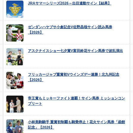
JRAサマーシリーズ2026～出目連動サイン【結果】
ゼンダンハヤブサ小倉記念V佐野晶哉サイン読み馬券
【2026】
アスクナイスショー七夕賞V富田鈴花サイン馬券で波乱演出
フリッカージャブ重賞初Vウインズデー連勝！北九州記念
【2026】
帝王賞もミッキーファイト連覇！サイン馬券 ミッションコン
プリート
小林美駒騎手 重賞初制覇も騎乗停止！花火サイン馬券「函館
記念」【2026】