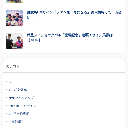
夏競馬CMサイン『ファン第一号になる』篇～競馬って、出会
い！
武豊メイショウタバル「宝塚記念」連覇！サイン馬券は…
【2026】
カテゴリー
G1
JRA広告媒体
NHKマイルカップ
PinPoint １点サイン
VIP正会員専用
【裏競馬】