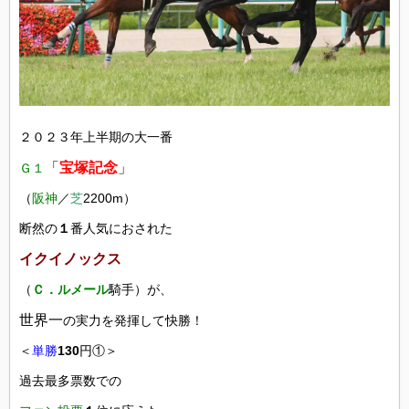
２０２３年上半期の大一番
「
宝塚記念
」
Ｇ１
（
阪神
／
芝
2200m）
断然の
１
番人気におされた
イクイノックス
（
Ｃ．ルメール
騎手）が、
世界一
の実力を発揮して快勝！
＜
単勝
130
円①＞
過去最多票数での