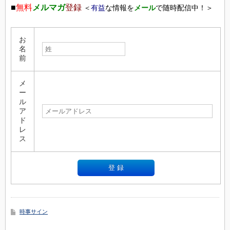
■
無料
メルマガ
登録
＜
有益
な情報を
メール
で随時配信中！＞
お
名
前
メ
ー
ル
ア
ド
レ
ス
時事サイン