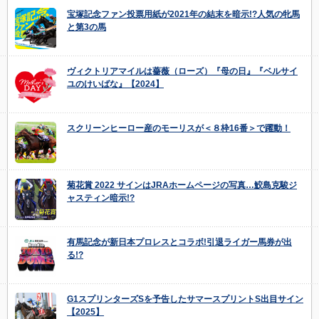
宝塚記念ファン投票用紙が2021年の結末を暗示!?人気の牝馬
と第3の馬
ヴィクトリアマイルは薔薇（ローズ）『母の日』『ベルサイ
ユのけいばな』【2024】
スクリーンヒーロー産のモーリスが＜８枠16番＞で躍動！
菊花賞 2022 サインはJRAホームページの写真…鮫島克駿ジ
ャスティン暗示!?
有馬記念が新日本プロレスとコラボ!引退ライガー馬券が出
る!?
G1スプリンターズSを予告したサマースプリントS出目サイン
【2025】