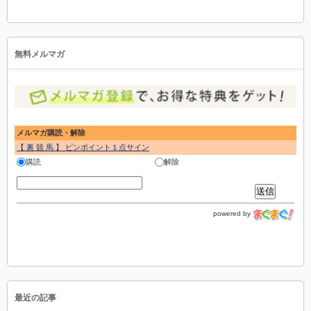
無料メルマガ
メルマガ購読・解除
【 裏 競 馬 】 ピンポイント１点サイン
購読
解除
powered by
最近の記事