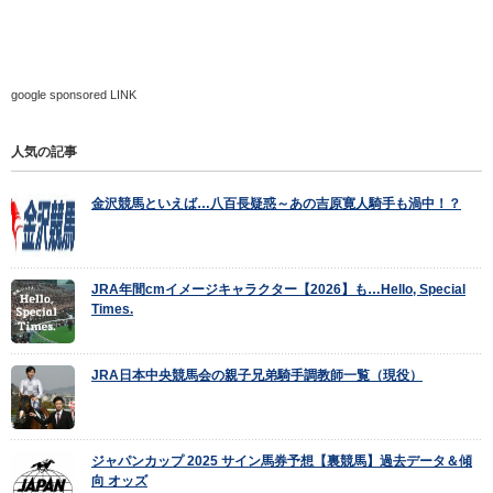
google sponsored LINK
人気の記事
金沢競馬といえば…八百長疑惑～あの吉原寛人騎手も渦中！？
JRA年間cmイメージキャラクター【2026】も…Hello, Special
Times.
JRA日本中央競馬会の親子兄弟騎手調教師一覧（現役）
ジャパンカップ 2025 サイン馬券予想【裏競馬】過去データ＆傾
向 オッズ