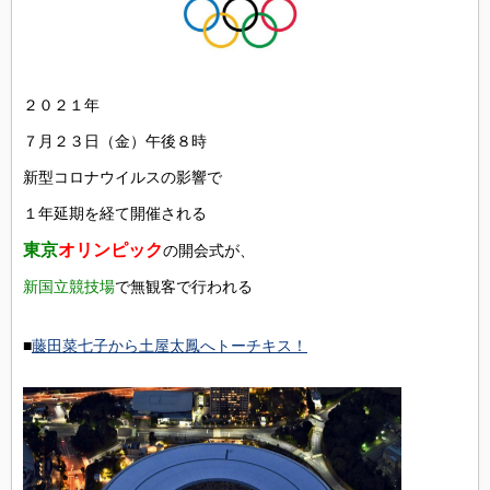
２０２１年
７月２３日（金）午後８時
新型コロナウイルスの影響で
１年延期を経て開催される
東京
オリンピック
の開会式が、
新国立競技場
で無観客で行われる
■
藤田菜七子から土屋太鳳へトーチキス！