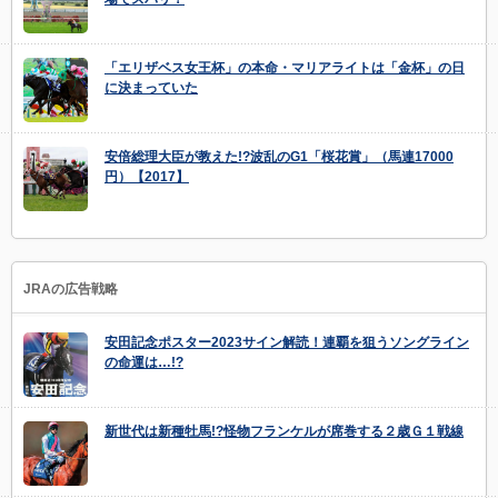
「エリザベス女王杯」の本命・マリアライトは「金杯」の日
に決まっていた
安倍総理大臣が教えた!?波乱のG1「桜花賞」（馬連17000
円）【2017】
JRAの広告戦略
安田記念ポスター2023サイン解読！連覇を狙うソングライン
の命運は…!?
新世代は新種牡馬!?怪物フランケルが席巻する２歳Ｇ１戦線