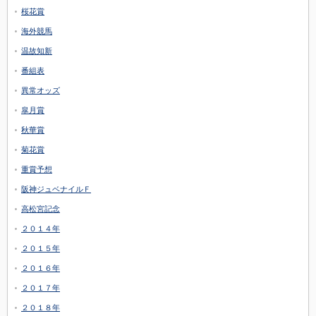
桜花賞
海外競馬
温故知新
番組表
異常オッズ
皐月賞
秋華賞
菊花賞
重賞予想
阪神ジュベナイルＦ
高松宮記念
２０１４年
２０１５年
２０１６年
２０１７年
２０１８年