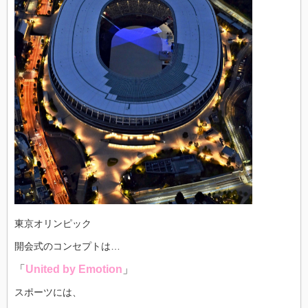
東京オリンピック
開会式のコンセプトは…
「
United by Emotion
」
スポーツには、