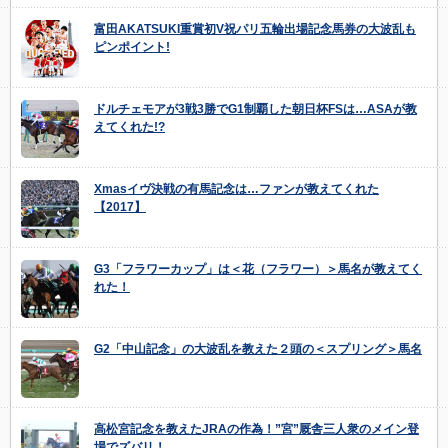
富田AKATSUKI重賞初V祝パリ五輪出場記念馬券の大波乱も
ピンポイント!
ドルチェモアが3戦3勝でG1制覇した朝日杯FSは…ASAが教
えてくれた!?
Xmasイヴ決戦の有馬記念は…ファンが教えてくれた
【2017】
G3「フラワーカップ」は＜花（フラワー）＞馬名が教えてく
れた！
G2「中山記念」の大波乱を教えた２頭の＜スプリング＞馬名
高松宮記念を教えたJRAの作為！”宮”厩舎三人衆のメイン登
場でズバリ！