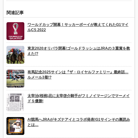
関連記事
ワールドカップ開幕！サッカーボーイが教えてくれたG1マイ
ルCS 2022
東京2020オリパラ閉幕!ゴールドラッシュはJRAの３重賞を教
えた!?
有馬記念2025サインは『ザ・ロイヤルファミリー』最終話…
ルメール3着!?
太宰治(桜桃)忌に太宰啓介騎手がフミノイマージンでマーメイ
ドＳ優勝!
AI競馬へJRAがキズナアイとコラボ発表!G1サインその裏読み
とは…