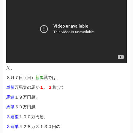
又、
８月７日（日）
新馬
戦では、
単勝
万馬券の馬が
１
、
２
着して
馬連
１９万円超、
馬単
５０万円超
３連複
１００万円超、
３連単
４２８万３１３０円の