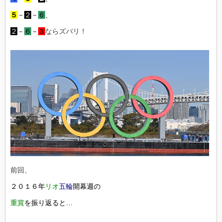
５
－
２
－
６
、
２
－
６
－
３
ならズバリ！
前回、
２０１６年
リオ
五輪
開幕週の
重賞
を振り返ると…