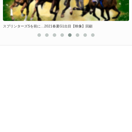
スプリンターズSを前に…2021春夏G1出目【映像】回顧
2