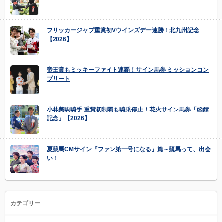
フリッカージャブ重賞初Vウインズデー連勝！北九州記念
【2026】
帝王賞もミッキーファイト連覇！サイン馬券 ミッションコン
プリート
小林美駒騎手 重賞初制覇も騎乗停止！花火サイン馬券「函館
記念」【2026】
夏競馬CMサイン『ファン第一号になる』篇～競馬って、出会
い！
カテゴリー