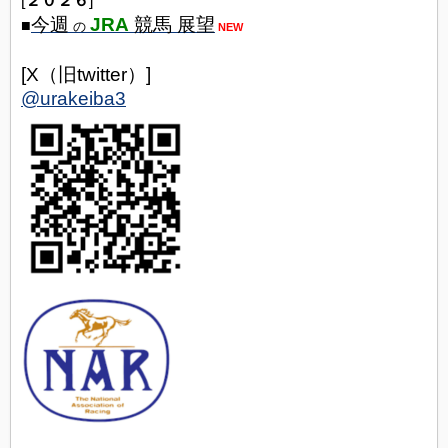
[
２０２６
]
今週
JRA
競馬 展望
■
の
NEW
[X（旧twitter）]
@urakeiba3