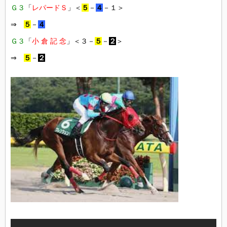
Ｇ３
「
レパードＳ
」＜
５
－
４
－１＞
⇒
５
－
４
Ｇ３
「
小 倉 記 念
」＜３－
５
－
２
＞
⇒
５
－
２