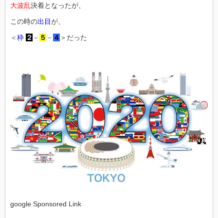
大波乱
決着となったが、
この時の
出目
が、
＜
枠
２
－
５
－
４
＞だった
google Sponsored Link