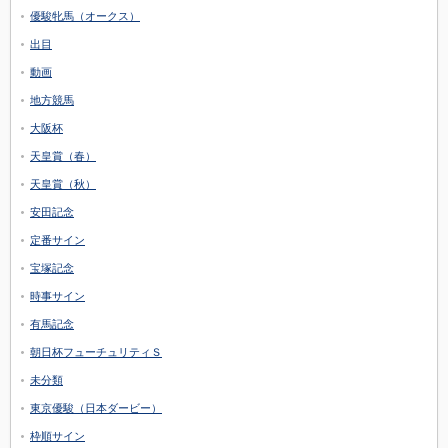
優駿牝馬（オークス）
出目
動画
地方競馬
大阪杯
天皇賞（春）
天皇賞（秋）
安田記念
定番サイン
宝塚記念
時事サイン
有馬記念
朝日杯フューチュリティＳ
未分類
東京優駿（日本ダービー）
枠順サイン