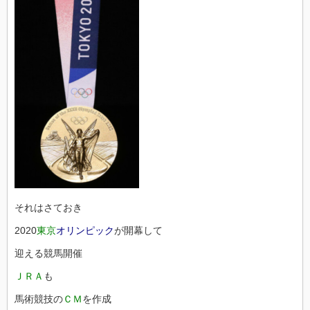
それはさておき
2020
東京
オリンピック
が開幕して
迎える競馬開催
ＪＲＡ
も
馬術競技の
ＣＭ
を作成