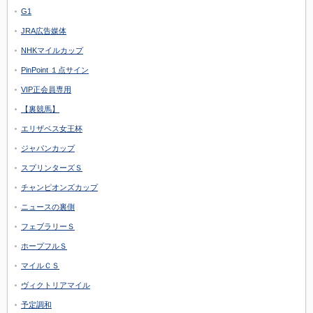
G1
JRA広告媒体
NHKマイルカップ
PinPoint １点サイン
VIP正会員専用
【裏競馬】
エリザベス女王杯
ジャパンカップ
スプリンターズＳ
チャンピオンズカップ
ニュースの裏側
フェブラリーＳ
ホープフルＳ
マイルＣＳ
ヴィクトリアマイル
予定調和