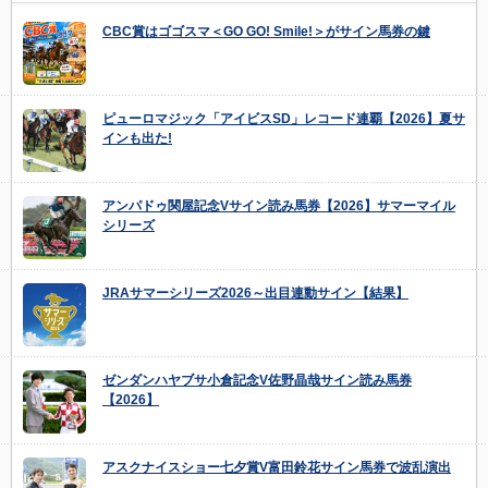
CBC賞はゴゴスマ＜GO GO! Smile!＞がサイン馬券の鍵
ピューロマジック「アイビスSD」レコード連覇【2026】夏サ
インも出た!
アンパドゥ関屋記念Vサイン読み馬券【2026】サマーマイル
シリーズ
JRAサマーシリーズ2026～出目連動サイン【結果】
ゼンダンハヤブサ小倉記念V佐野晶哉サイン読み馬券
【2026】
アスクナイスショー七夕賞V富田鈴花サイン馬券で波乱演出