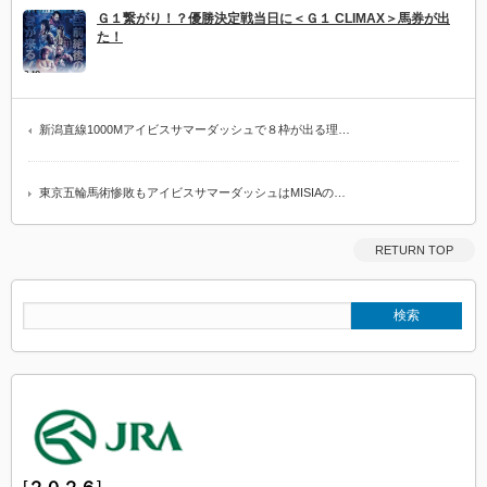
Ｇ１繋がり！？優勝決定戦当日に＜Ｇ１ CLIMAX＞馬券が出
た！
新潟直線1000Mアイビスサマーダッシュで８枠が出る理…
東京五輪馬術惨敗もアイビスサマーダッシュはMISIAの…
RETURN TOP