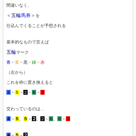
間違いなく、
＜
五輪
馬券
＞
を
仕込んでくることが予想される
基本的なもので言えば
五輪
マーク
青
・
黄
・黒・
緑
・
赤
（左から）
これを枠に置き換えると
４
・
５
・
２
・
６
・
３
交わっているのは…
４
－
５
、
５
－
２
、
２
－
６
、
６
－
３
４
－
５
－
２
、