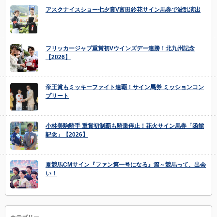
アスクナイスショー七夕賞V富田鈴花サイン馬券で波乱演出
フリッカージャブ重賞初Vウインズデー連勝！北九州記念
【2026】
帝王賞もミッキーファイト連覇！サイン馬券 ミッションコン
プリート
小林美駒騎手 重賞初制覇も騎乗停止！花火サイン馬券「函館
記念」【2026】
夏競馬CMサイン『ファン第一号になる』篇～競馬って、出会
い！