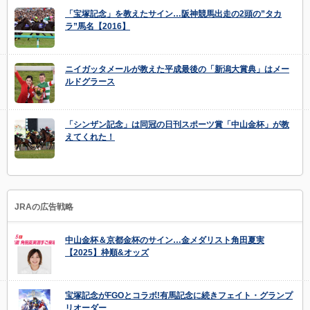
「宝塚記念」を教えたサイン…阪神競馬出走の2頭の”タカ
ラ”馬名【2016】
ニイガッタメールが教えた平成最後の「新潟大賞典」はメー
ルドグラース
「シンザン記念」は同冠の日刊スポーツ賞「中山金杯」が教
えてくれた！
JRAの広告戦略
中山金杯＆京都金杯のサイン…金メダリスト角田夏実
【2025】枠順&オッズ
宝塚記念がFGOとコラボ!有馬記念に続きフェイト・グランプ
リオーダー