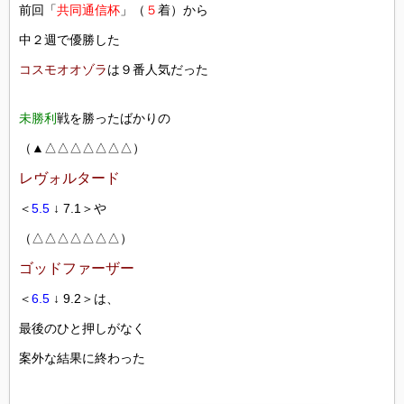
前回「
共同通信杯
」（
５
着）から
中２週で優勝した
コスモオオゾラ
は９番人気だった
未勝利
戦を勝ったばかりの
（▲△△△△△△△）
レヴォルタード
＜
5.5
↓ 7.1＞や
（△△△△△△△）
ゴッドファーザー
＜
6.5
↓ 9.2＞は、
最後のひと押しがなく
案外な結果に終わった