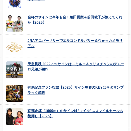
金杯のサインは今年も金！角田夏実＆前田敦子が教えてくれ
た【2025】
JRAアニバーサリーでエルコンドルパサー＆ウォッカメモリ
アル
天皇賞秋 2022 cm サインは…ミルコ＆クリスチャンのデムー
ロ兄弟が鍵!?
有馬記念ファン投票【2025】サイン馬券のKEYはキタサンブ
ラック産駒
京都金杯（1600m）のサインは”マイル”…スマイルセールも
後押し【2025】