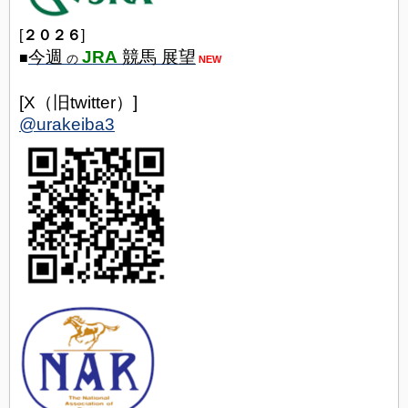
[
２０２６
]
今週
JRA
競馬 展望
■
の
NEW
[X（旧twitter）]
@urakeiba3