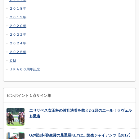
２０１８年
２０１９年
２０２０年
２０２２年
２０２４年
２０２５年
ＣＭ
ＪＲＡ６０周年記念
ピンポイント１点サイン集
エリザベス女王杯の波乱決着を教えた2頭のエール！ラヴェル
も激走
G2報知杯弥生賞の最重要KEYは…読売ジャイアンツ【2017】