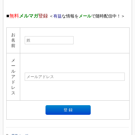
■
無料
メルマガ
登録
＜
有益
な情報を
メール
で随時配信中！＞
お
名
前
メ
ー
ル
ア
ド
レ
ス