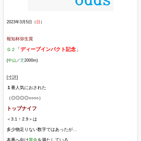
2023年3月5日（
日
）
報知杯弥生賞
「
ディープインパクト記念
」
Ｇ２
(
中山
／
芝
20
00m)
[
寸評
]
１
番人気におされた
（◎◎◎◎○○○○）
トップナイフ
＜3.1 ↑ 2.9
＞は
多少物足りない数字ではあったが…
本番へ向け
賞金
を満たしている