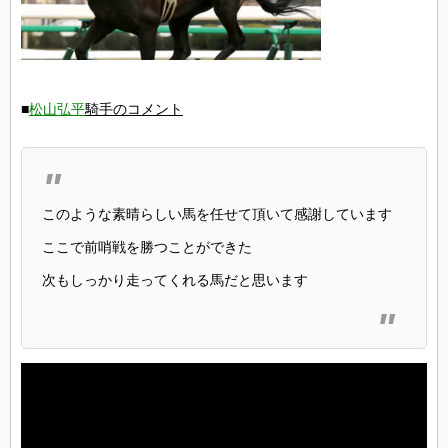
■
松山弘平
騎手のコメント
このような素晴らしい馬を任せて頂いて感謝しています
ここで前哨戦を勝つことができた
次もしっかり走ってくれる馬だと思います