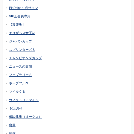
PinPoint １点サイン
VIP正会員専用
【裏競馬】
エリザベス女王杯
ジャパンカップ
スプリンターズＳ
チャンピオンズカップ
ニュースの裏側
フェブラリーＳ
ホープフルＳ
マイルＣＳ
ヴィクトリアマイル
予定調和
優駿牝馬（オークス）
出目
動画