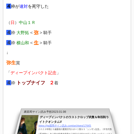
４
枠が
連対
を死守した
（
日
）
中山１Ｒ
４
＜
弥
＞
枠
大野拓
騎手
４
＜
生
＞
枠
横山和
騎手
↓
弥生
賞
「
ディープインパクト記念
」
４
トップナイフ
２
枠
着
裏競馬サイン読み予想
2023.01.08
ディープインパクトのラストクロップ武豊＆幸四郎ラ
イトクオンタムV
https://jra競馬サイン読み.com/archives/17645
２０２３年明け３歳最初の重賞日刊スポーツ賞Ｇ３「シンザン記念」（中京代替