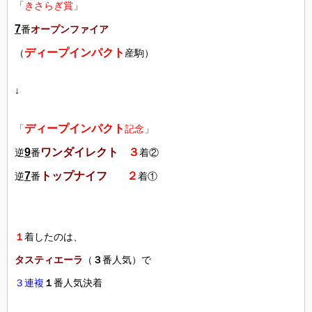
「
きさらぎ賞
」
7
番
オープンファイア
ディープインパクト
（
産駒）
↓
ディープインパクト
「
記念
」
9
ワンダイレクト
３
逆
番
着②
7
トップナイフ
２
逆
番
着①
１
着したのは、
タスティエーラ
（
３
番人気）で
３連複
１
番人気決着