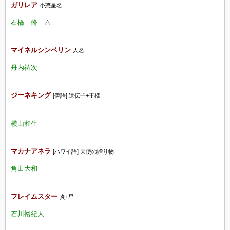
ガリレア
小惑星名
石橋 脩
△
マイネルシンベリン
人名
丹内祐次
ジーネキング
[伊語] 遺伝子+王様
横山和生
マカナアネラ
[ハワイ語] 天使の贈り物
角田大和
フレイムスター
炎+星
石川裕紀人