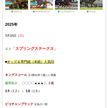
2025年
3月16日（
日
）
「
スプリングステークス
」
Ｇ２
■
オッズ
＆専門紙（本紙）人気印
キングスコール
王+雨を伴う激しい突風
藤岡佑介
〇〇〇〇▲▲▲△
３
着
3.5
（1.2-） ↓
3.8
（1.6-）
ピコチャンブラック
父名の一部