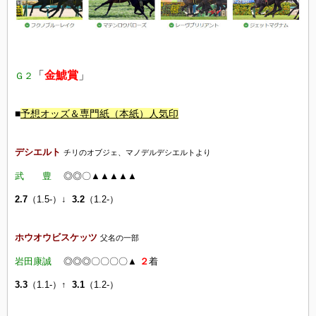
「
金鯱賞
」
Ｇ２
■
予想オッズ
＆専門紙（本紙）人気印
デシエルト
チリのオブジェ、マノデルデシエルトより
武 豊
◎◎〇▲▲▲▲▲
2.7
（1.5-）↓
3.2
（1.2-）
ホウオウビスケッツ
父名の一部
岩田康誠
◎◎◎〇〇〇〇▲
２
着
3.3
（1.1-）↑
3.1
（1.2-）