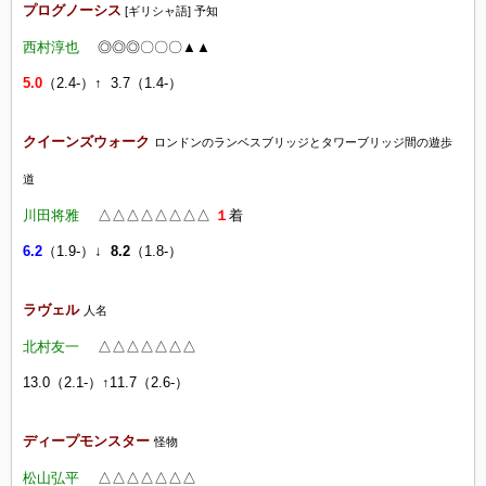
プログノーシス
[ギリシャ語] 予知
西村淳也
◎◎◎〇〇〇▲▲
5.0
（2.4-）↑ 3.7（1.4-）
クイーンズウォーク
ロンドンのランベスブリッジとタワーブリッジ間の遊歩
道
川田将雅
△△△△△△△△
１
着
6.2
（1.9-）↓
8.2
（1.8-）
ラヴェル
人名
北村友一
△△
△△
△△
△
13.0
（2.1-）↑11.7（2.6-）
ディープモンスター
怪物
松山弘平
△△
△△
△△
△