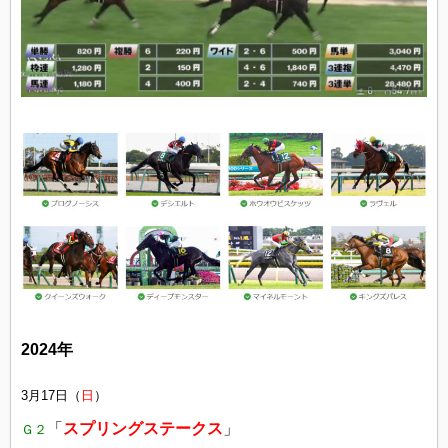
2024年
3月17日（
日
）
「
スプリングステークス
」
Ｇ２