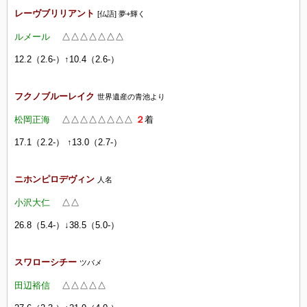
レーヴブリリアント
[仏語] 夢+輝く
ルメール
△△
△△
△△
△
12.2（2.6-）↑10.4（2.6-）
フクノブルーレイク
世界遺産の青池より
松岡正海
△△
△△
△△
△△
２
着
17.1（2.2-） ↑13.0（2.7-）
ニホンピロデヴィン
人名
小沢大仁
△△
26.8（5.4-）↓38.5（5.0-）
スワローシチー
ツバメ
田辺裕信
△△
△△
△