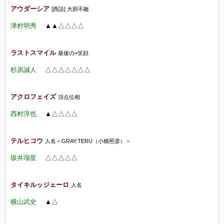
アウダーシア
[西語] 大胆不敵
津村明秀
▲▲△△△△
ラストスマイル
最後の+笑顔
杉原誠人
△△
△△
△△
△
アクロフェイズ
頂点位相
西村淳也
▲△△△△
テルヒコウ
人名＜GRAY:TERU（小橋照彦）＞
坂井瑠星
△△
△△
△
タイキルッジェーロ
人名
横山武史
▲△