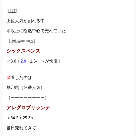
[
寸評
]
上位人気が割れる中
印以上に断然中心で売れていた
（
）
◎◎◎○○○○△
シックスペンス
＜
＞が快勝！
3.0 ↑
2.9
（1.3-）
２
着したのは、
無印馬（９番人気）
（ーーーーーーーー）
アレグロブリランテ
＜
＞
34.2 ↑ 25.3
当日売れてきて