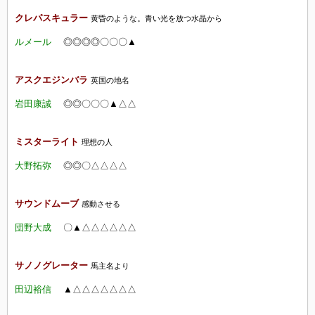
クレパスキュラー
黄昏のような。青い光を放つ水晶から
ルメール
◎◎◎◎〇〇〇▲
アスクエジンバラ
英国の地名
岩田康誠
◎◎〇〇〇▲△△
ミスターライト
理想の人
大野拓弥
◎◎〇
△△
△△
サウンドムーブ
感動させる
団野大成
〇▲△△△△△△
サノノグレーター
馬主名より
田辺裕信
▲△△△△△△△