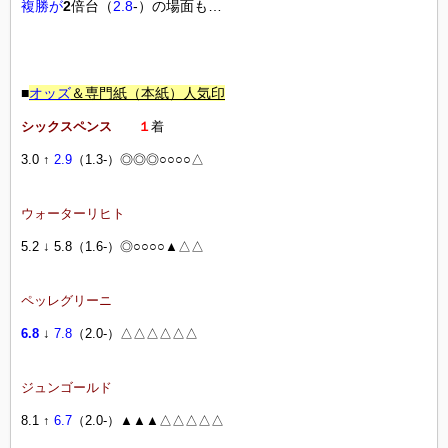
複勝が
2
倍台（
2.8
-）の場面も…
■
オッズ
＆専門紙（本紙）人気印
シックスペンス
１
着
3.0 ↑
2.9
（1.3-）◎◎◎○○○○△
ウォーターリヒト
5.2 ↓ 5.8（1.6-）◎○○○○▲△△
ペッレグリーニ
6.8
↓
7.8
（2.0-）△△△△△△
ジュンゴールド
8.1 ↑
6.7
（2.0-）▲▲▲△△△△△