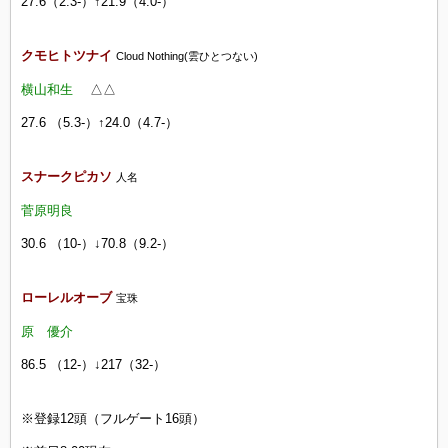
27.6（2.3-）↑21.9（4.0-）
クモヒトツナイ
Cloud Nothing(雲ひとつない)
横山和生
△△
27.6 （5.3-）↑24.0（4.7-）
スナークピカソ
人名
菅原明良
30.6 （10-）↓70.8（9.2-）
ローレルオーブ
宝珠
原 優介
86.5 （12-）↓217（32-）
※登録12頭（フルゲート16頭）