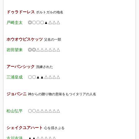
ドゥラドーレス
ポルトガルの地名
戸崎圭太
◎〇〇〇▲△△△
ホウオウビスケッツ
父名の一部
岩田望来
◎◎△△△△△△
アーバンシック
洗練された
三浦皇成
〇〇▲▲△△△△
ジョバンニ
神からの贈り物の意味をもつイタリアの人名
松山弘平
〇〇△△△△
△△
シェイクユアハート
心を揺さぶる
古川吉洋
▲▲△△△△△