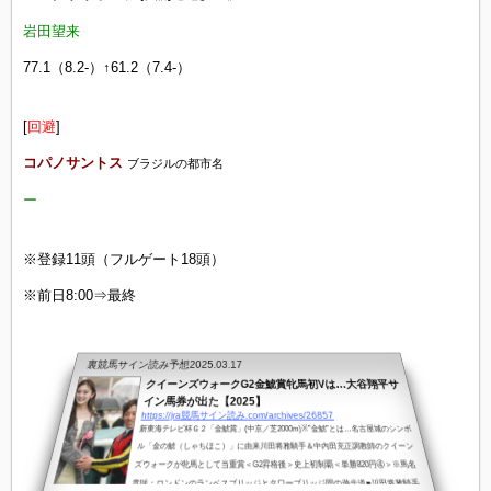
岩田望来
77.1（8.2-）↑61.2（7.4-）
[
回避
]
コパノサントス
ブラジルの都市名
ー
※登録11頭（フルゲート18頭）
※前日8:00⇒最終
裏競馬サイン読み予想
2025.03.17
クイーンズウォークG2金鯱賞牝馬初Vは…大谷翔平サ
イン馬券が出た【2025】
https://jra競馬サイン読み.com/archives/26857
新東海テレビ杯Ｇ２「金鯱賞」(中京／芝2000m)※”金鯱”とは…名古屋城のシンボ
ル「金の鯱（しゃちほこ）」に由来川田将雅騎手＆中内田充正調教師のクイーン
ズウォークが牝馬として当重賞＜G2昇格後＞史上初制覇＜単勝820円④＞※馬名
意味：ロンドンのランベスブリッジとタワーブリッジ間の遊歩道■川田将雅騎手