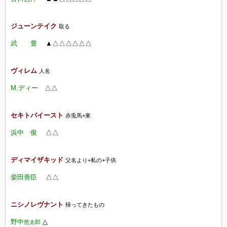
ジューンテイク
取る
武 豊
▲△△△△△△
ヴィレム
人名
M.ディー
△△
セキトバイースト
赤兎馬+東
浜中 俊
△△
ディマイザキッド
父名より+私の+子供
柴田善臣
△△
ニシノレヴナント
帰ってきたもの
野中
△
悠太郎