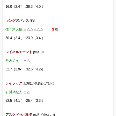
16.0（2.4-）↓36.3（4.0-）
キングズパレス
王宮
佐々木大輔
△△
△△
△△
３
着
30.4（2.4-）↑23.9（3.4-）
マイネルモーント
[独語] 月
丹内祐次
△△
32.7（2.9-）↑32.6（4.2-）
ライラック
北海道の代表的な花の名
石川裕紀人
△△
52.5（4.1-）↑25.4（3.3-）
アスクドゥポルテ
[仏語] 心地よい扉