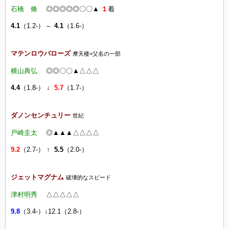
石橋 脩
◎◎◎◎◎〇〇▲
１
着
4.1
（1.2-） –
4.1
（1.6-）
マテンロウバローズ
摩天楼+父名の一部
横山典弘
◎◎〇〇▲△△△
4.4
（1.8-） ↓
5.7
（1.7-）
ダノンセンチュリー
世紀
戸崎圭太
◎▲▲▲△△△△
9.2
（2.7-） ↑
5.5
（2.0-）
ジェットマグナム
破壊的なスピード
津村明秀
△△
△△
△
9.8
（3.4-）↓12.1（2.8-）