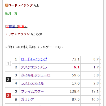
地
ロードレイジング
向上
笹川 翼
[
非
抽選
（
回避
）
]
ミリオンクラウン
百万+父名
※登録16頭+地方馬1頭（フルゲート16頭）