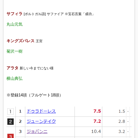
サフィラ
[ポルトガル語] サファイア ※宝石言葉「成功」
丸山元気
キングズパレス
王宮
菊沢一樹
アラタ
新しい今までにない様
横山典弘
※登録14頭（フルゲート18頭）