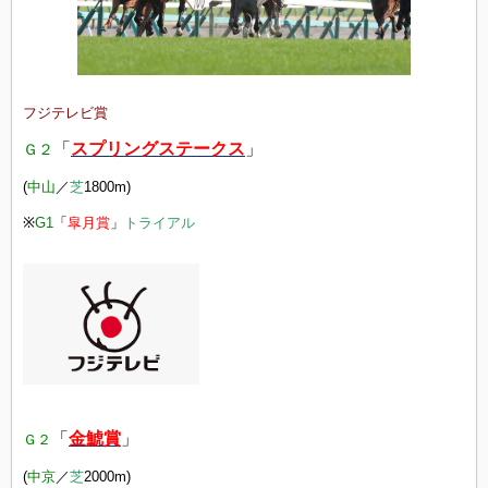
フジテレビ賞
「
スプリングステークス
」
Ｇ２
(
中山
／
芝
18
00m)
※
G1
「
皐月賞
」
トライアル
「
金鯱賞
」
Ｇ２
(
中京
／
芝
2000m)