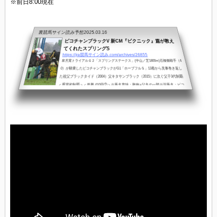
※前日8:00現在
裏競馬サイン読み予想
2025.03.16
ピコチャンブラックV 新CM『ピクニック』篇が教え
てくれたスプリングS
https://jra競馬サイン読み.com/archives/26855
皐月賞トライアルＧ２「スプリングステークス」(中山／芝1800m)石橋脩騎手（4
0）が騎乗したピコチャンブラックがG1「ホープフルＳ」13着から見事巻き返し
た祖父ブラックタイド（2004）父キタサンブラック（2015）に次ぐ父子3代制覇
＜重賞初制覇＞＜単勝 410円②＞※馬名意味：敬称+父名の一部※旧馬名：ピコ
リング トライアル改革＜日程前倒し＞の傾向2025年トライアル改革で１週前倒し
て行われた一戦これまで、同じ１週前倒しされたトライアルを振り返ると…G2
「チューリップ賞」＜２－７＞⇒ G1「阪神ジュベナイルＦ」14着 クリノメイ
優...