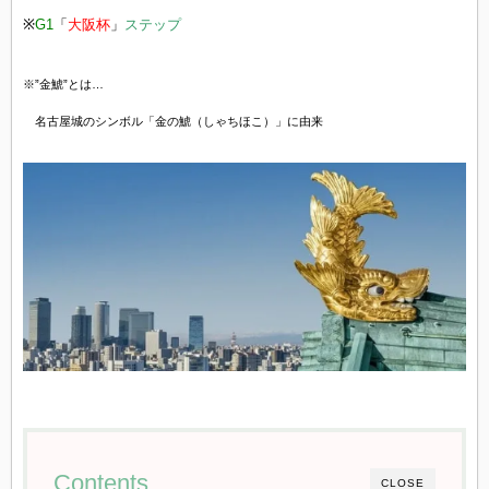
※
G1
「
大阪杯
」
ステップ
※”金鯱”とは…
名古屋城のシンボル「金の鯱（しゃちほこ）」に由来
Contents
CLOSE