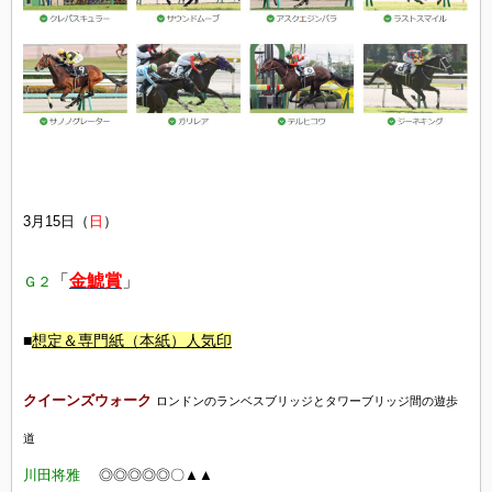
3月15日（
日
）
「
金鯱賞
」
Ｇ２
■
想定
＆専門紙（本紙）人気印
クイーンズウォーク
ロンドンのランベスブリッジとタワーブリッジ間の遊歩
道
川田将雅
◎◎◎◎◎〇▲▲