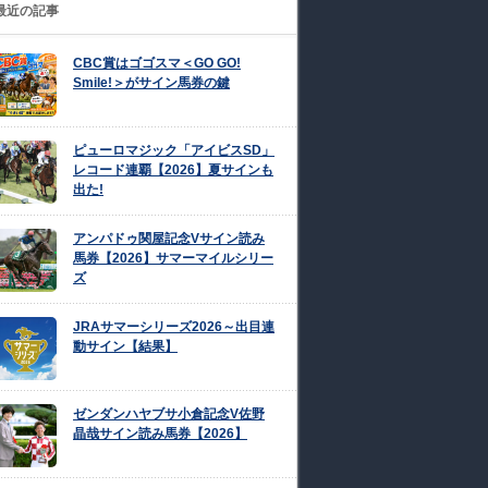
最近の記事
CBC賞はゴゴスマ＜GO GO!
Smile!＞がサイン馬券の鍵
ピューロマジック「アイビスSD」
レコード連覇【2026】夏サインも
出た!
アンパドゥ関屋記念Vサイン読み
馬券【2026】サマーマイルシリー
ズ
JRAサマーシリーズ2026～出目連
動サイン【結果】
ゼンダンハヤブサ小倉記念V佐野
晶哉サイン読み馬券【2026】