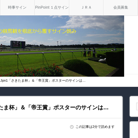
時事サイン
PinPoint １点サイン
ＪＲＡ
会員募集
Jpn1「さきたま杯」＆「帝王賞」ポスターのサインは…
きたま杯」＆「帝王賞」ポスターのサインは…
この記事は2分で読めます