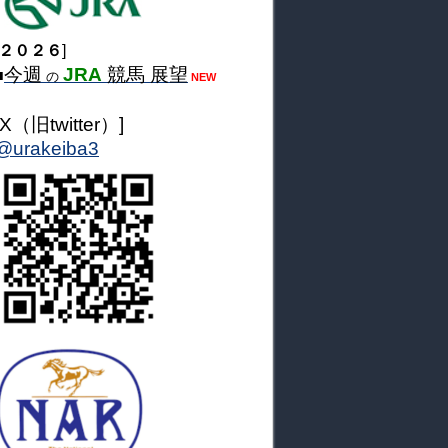
２０２６
]
今週
JRA
競馬 展望
■
の
NEW
[X（旧twitter）]
@urakeiba3