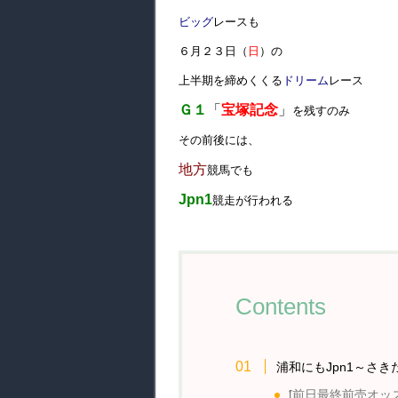
ビッグ
レースも
６月２３日（
日
）の
上半期を締めくくる
ドリーム
レース
Ｇ１
「
宝塚記念
」
を残すのみ
その前後には、
地方
競馬でも
Jpn1
競走が行われる
Contents
浦和にもJpn1～さき
[前日最終前売オッズ