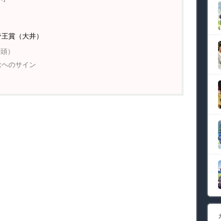
帝王賞（大井）
７頭）
念ヘのサイン