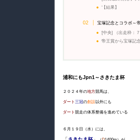
【結果】
宝塚記念とコラボ～
[中央] （出走枠：
帝王賞から宝塚記
浦和にもJpn1～さきたま杯
２０２４年の
地方
競馬は、
ダート
三冠
の
創設
以外にも
ダート
競走の体系整備を進めている
６月１９日（水）には、
「
さきたま杯
」
（
D
1400m）が、