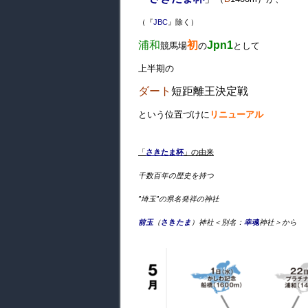
（『
JBC
』除く）
浦和
初
Jpn1
競馬場
の
として
上半期の
ダート
短距離王決定戦
という位置づけに
リニューアル
「
さきたま杯
」の由来
千数百年の歴史を持つ
”埼玉”の県名発祥の神社
前玉
（
さき
たま
）
神社＜別名：
幸魂
神社＞から