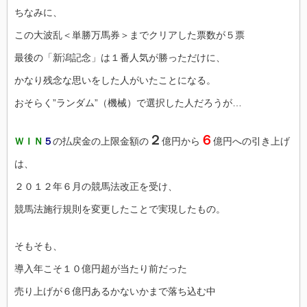
ちなみに、
この大波乱＜単勝万馬券＞までクリアした票数が５票
最後の「新潟記念」は１番人気が勝っただけに、
かなり残念な思いをした人がいたことになる。
おそらく”ランダム”（機械）で選択した人だろうが…
２
６
ＷＩＮ
５
の払戻金の上限金額の
億円から
億円への引き上げ
は、
２０１２年６月の競馬法改正を受け、
競馬法施行規則を変更したことで実現したもの。
そもそも、
導入年こそ１０億円超が当たり前だった
売り上げが６億円あるかないかまで落ち込む中