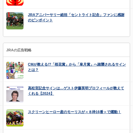
JRAアニバーサリー総括「セントライト記念」ファンに感謝
のピンポイント
JRAの広告戦略
CMが教える!?「桜花賞」から「皐月賞」へ踏襲されるサイン
とは？
高松宮記念サインは…ゲスト伊藤英明プロフィールが教えて
くれる【2024】
スクリーンヒーロー産のモーリスが＜８枠16番＞で躍動！