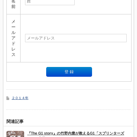
名
前
メ
ー
ル
ア
ド
レ
ス
２０１４年
関連記事
『The G1 story』の竹野内豊が教えるG1「スプリンターズ