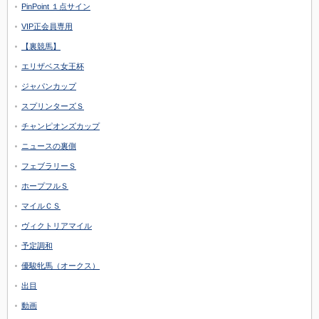
PinPoint １点サイン
VIP正会員専用
【裏競馬】
エリザベス女王杯
ジャパンカップ
スプリンターズＳ
チャンピオンズカップ
ニュースの裏側
フェブラリーＳ
ホープフルＳ
マイルＣＳ
ヴィクトリアマイル
予定調和
優駿牝馬（オークス）
出目
動画