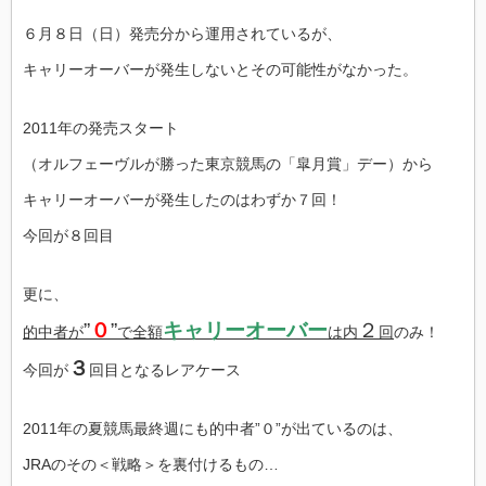
６月８日（日）発売分から運用されているが、
キャリーオーバーが発生しないとその可能性がなかった。
2011年の発売スタート
（オルフェーヴルが勝った東京競馬の「皐月賞」デー）から
キャリーオーバーが発生したのはわずか７回！
今回が８回目
更に、
”
０
”
キャリーオーバー
２
的中者が
で全額
は内
回
のみ！
３
今回が
回目となるレアケース
2011年の夏競馬最終週にも的中者”０”が出ているのは、
JRAのその＜戦略＞を裏付けるもの…