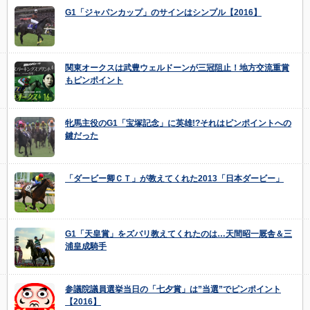
G1「ジャパンカップ」のサインはシンプル【2016】
関東オークスは武豊ウェルドーンが三冠阻止！地方交流重賞
もピンポイント
牝馬主役のG1「宝塚記念」に英雄!?それはピンポイントへの
鍵だった
「ダービー卿ＣＴ」が教えてくれた2013「日本ダービー」
G1「天皇賞」をズバリ教えてくれたのは…天間昭一厩舎＆三
浦皇成騎手
参議院議員選挙当日の「七夕賞」は”当選”でピンポイント
【2016】