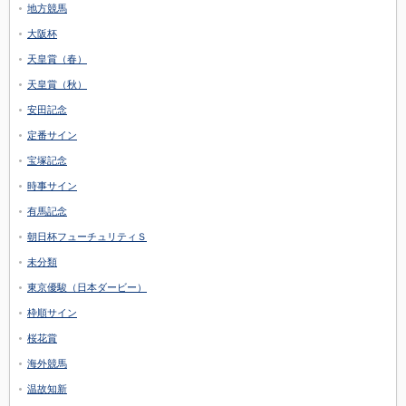
地方競馬
大阪杯
天皇賞（春）
天皇賞（秋）
安田記念
定番サイン
宝塚記念
時事サイン
有馬記念
朝日杯フューチュリティＳ
未分類
東京優駿（日本ダービー）
枠順サイン
桜花賞
海外競馬
温故知新