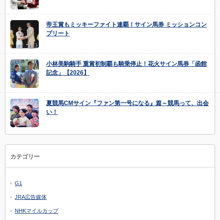
帝王賞もミッキーファイト連覇！サイン馬券 ミッションコン
プリート
小林美駒騎手 重賞初制覇も騎乗停止！花火サイン馬券「函館
記念」【2026】
夏競馬CMサイン『ファン第一号になる』篇～競馬って、出会
い！
カテゴリー
G1
JRA広告媒体
NHKマイルカップ