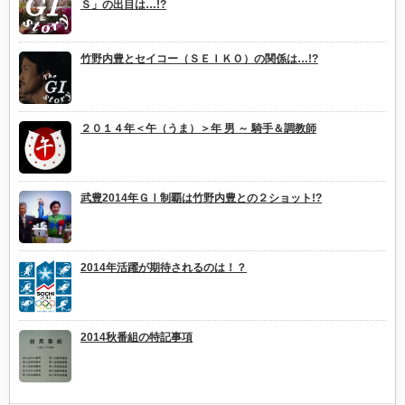
Ｓ」の出目は…!?
竹野内豊とセイコー（ＳＥＩＫＯ）の関係は…!?
２０１４年＜午（うま）＞年 男 ～ 騎手＆調教師
武豊2014年ＧⅠ制覇は竹野内豊との２ショット!?
2014年活躍が期待されるのは！？
2014秋番組の特記事項