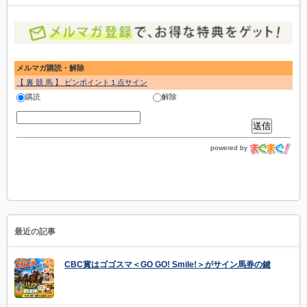
メルマガ購読・解除
【 裏 競 馬 】 ピンポイント１点サイン
購読
解除
powered by
最近の記事
CBC賞はゴゴスマ＜GO GO! Smile!＞がサイン馬券の鍵