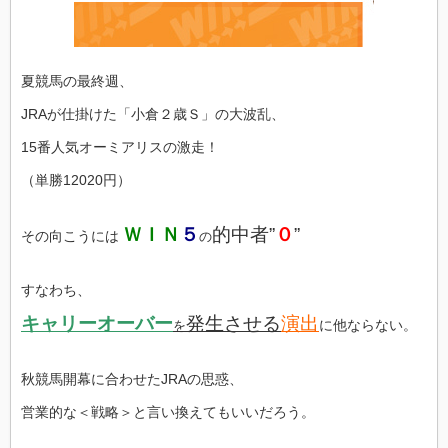
夏競馬の最終週、
JRAが仕掛けた「小倉２歳Ｓ」の大波乱、
15番人気オーミアリスの激走！
（単勝12020円）
ＷＩＮ
５
的中者”
０
”
その向こうには
の
すなわち、
キャリーオーバー
発生させる
演出
に他ならない。
を
秋競馬開幕に合わせたJRAの思惑、
営業的な＜戦略＞と言い換えてもいいだろう。