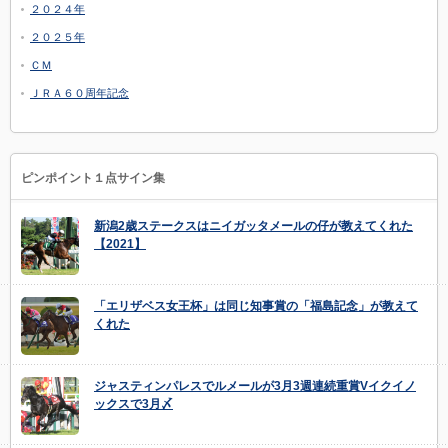
２０２４年
２０２５年
ＣＭ
ＪＲＡ６０周年記念
ピンポイント１点サイン集
新潟2歳ステークスはニイガッタメールの仔が教えてくれた
【2021】
「エリザベス女王杯」は同じ知事賞の「福島記念」が教えて
くれた
ジャスティンパレスでルメールが3月3週連続重賞Vイクイノ
ックスで3月〆