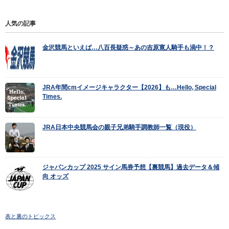
人気の記事
金沢競馬といえば…八百長疑惑～あの吉原寛人騎手も渦中！？
JRA年間cmイメージキャラクター【2026】も…Hello, Special
Times.
JRA日本中央競馬会の親子兄弟騎手調教師一覧（現役）
ジャパンカップ 2025 サイン馬券予想【裏競馬】過去データ＆傾
向 オッズ
表と裏のトピックス