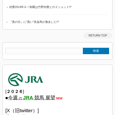
武豊2014年ＧⅠ制覇は竹野内豊との２ショット!?
『黒の日』に”黒い”良血馬が激走した!?
RETURN TOP
[
２０２６
]
今週
JRA
競馬 展望
■
の
NEW
[X（旧twitter）]