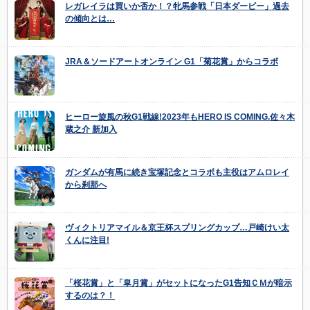
レガレイラは買いか否か！？牝馬参戦「日本ダービー」過去
の傾向とは…
JRA＆ソードアートオンライン G1「菊花賞」からコラボ
ヒーロー旋風の秋G1戦線!2023年もHERO IS COMING.佐々木
蔵之介 新加入
ガンダムが有馬に続き宝塚記念とコラボも主役はアムロレイ
から刹那へ
ヴィクトリアマイル＆京王杯スプリングカップ…戸崎けい太
くんに注目!
「桜花賞」と「皐月賞」がセットになったG1告知ＣＭが暗示
するのは？！