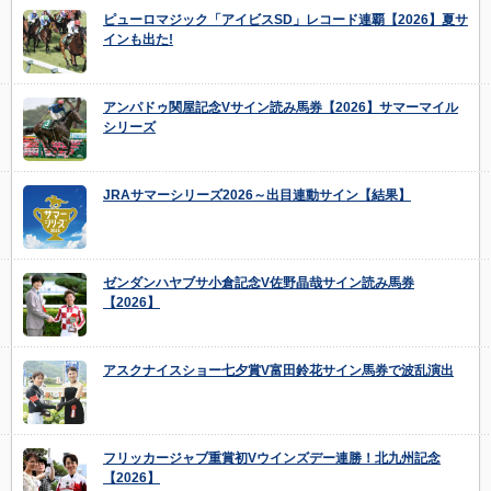
ピューロマジック「アイビスSD」レコード連覇【2026】夏サ
インも出た!
アンパドゥ関屋記念Vサイン読み馬券【2026】サマーマイル
シリーズ
JRAサマーシリーズ2026～出目連動サイン【結果】
ゼンダンハヤブサ小倉記念V佐野晶哉サイン読み馬券
【2026】
アスクナイスショー七夕賞V富田鈴花サイン馬券で波乱演出
フリッカージャブ重賞初Vウインズデー連勝！北九州記念
【2026】