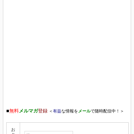
■
無料
メルマガ
登録
＜
有益
な情報を
メール
で随時配信中！＞
お