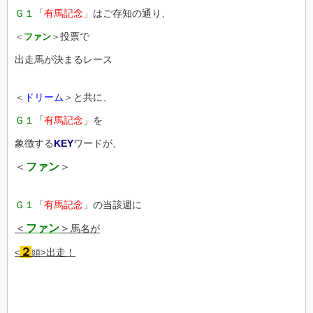
Ｇ１
「
有馬記念
」はご存知の通り、
投票で
＜
ファン
＞
出走馬が決まるレース
＜
ドリーム
＞と共に、
Ｇ１
「
有馬記念
」を
象徴する
KEY
ワードが、
＜
ファン
＞
Ｇ１
「
有馬記念
」の当該週に
＜
ファン
＞
馬名が
２
出走！
<
頭>