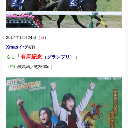
2017年12月24日（
日
）
Xmasイヴ
決戦
「
有馬記念
」
Ｇ１
（
グランプリ
）
（
中山
競馬場／芝2500m
）