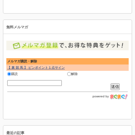
無料メルマガ
メルマガ購読・解除
【 裏 競 馬 】 ピンポイント１点サイン
購読
解除
powered by
最近の記事