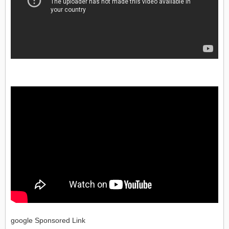
google Sponsored Link