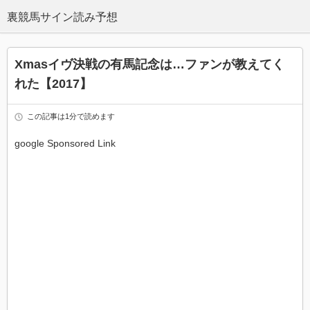
Xmasイヴ決戦の有馬記念は…ファンが教えてく
れた【2017】
この記事は1分で読めます
google Sponsored Link