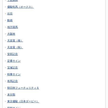
予定調和
優駿牝馬（オークス）
出目
動画
地方競馬
大阪杯
天皇賞（春）
天皇賞（秋）
安田記念
定番サイン
宝塚記念
時事サイン
有馬記念
朝日杯フューチュリティＳ
未分類
東京優駿（日本ダービー）