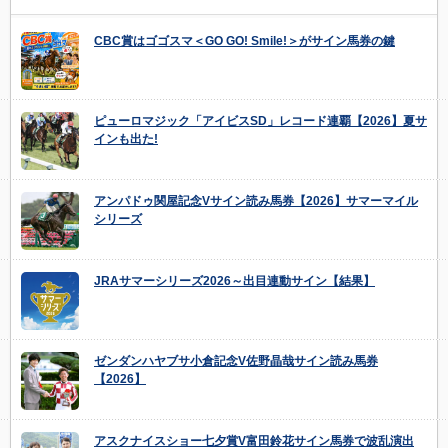
CBC賞はゴゴスマ＜GO GO! Smile!＞がサイン馬券の鍵
ピューロマジック「アイビスSD」レコード連覇【2026】夏サ
インも出た!
アンパドゥ関屋記念Vサイン読み馬券【2026】サマーマイル
シリーズ
JRAサマーシリーズ2026～出目連動サイン【結果】
ゼンダンハヤブサ小倉記念V佐野晶哉サイン読み馬券
【2026】
アスクナイスショー七夕賞V富田鈴花サイン馬券で波乱演出