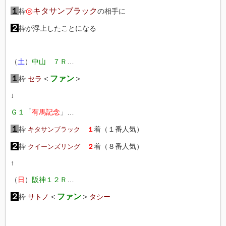
１
◎
キ
タサンブラック
枠
の相手に
２
枠が浮上したことになる
（
土
）
中山 ７Ｒ
…
１
＜
ファン
＞
枠
セラ
↓
Ｇ１
「
有馬記念
」…
１
枠
着（１番人気）
キタサンブラック
１
２
枠
着（８番人気）
クイーンズリング
２
↑
（
日
）
阪神１２Ｒ
…
２
＜
ファン
＞
枠
サトノ
タシー