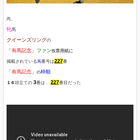
尚、
牝
馬
クイーンズリング
の
「
有馬記念
」
ファン
票用紙に
投
227
掲載されている
番号は
番
馬
「
有馬記念
」
枠順
の
3
227
頭立ての
番は…
番目だった
１６