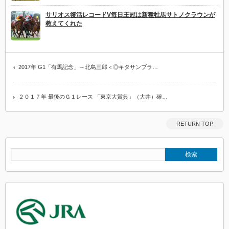
サリオス復活レコードV毎日王冠は新種牡馬サトノクラウンが
教えてくれた
2017年 G1「有馬記念」～北島三郎＜◎キタサンブラ…
２０１７年 最後のＧ１レース 「東京大賞典」（大井）確…
RETURN TOP