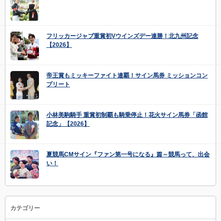
フリッカージャブ重賞初Vウインズデー連勝！北九州記念
【2026】
帝王賞もミッキーファイト連覇！サイン馬券 ミッションコン
プリート
小林美駒騎手 重賞初制覇も騎乗停止！花火サイン馬券「函館
記念」【2026】
夏競馬CMサイン『ファン第一号になる』篇～競馬って、出会
い！
カテゴリー