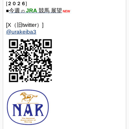
[
２０２６
]
今週
JRA
競馬 展望
■
の
NEW
[X（旧twitter）]
@urakeiba3