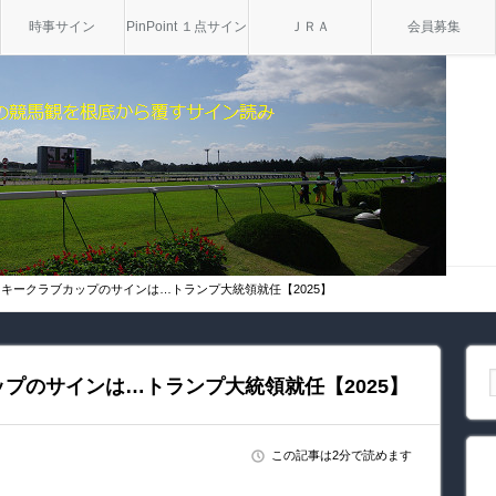
時事サイン
PinPoint １点サイン
ＪＲＡ
会員募集
キークラブカップのサインは…トランプ大統領就任【2025】
プのサインは…トランプ大統領就任【2025】
この記事は2分で読めます