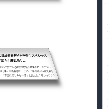
スト（
の日経新春杯Vを予告！スペシャル
た | 裏競馬サ...
x
代替／芝2200m)西村淳也騎手騎乗のロードデルレ
20円④＞※馬名意味： 王の 5年連続JRA重賞勝ち
、「本当に楽しみな一頭」と話した２着ショウナン
着マイネルエンペラー（７番人気）の同枠バトルホ
リカ・ネバダ州の別称次週「アメリカＪＣＣ」に加
式を前にひ