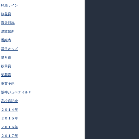
枠順サイン
桜花賞
海外競馬
温故知新
番組表
異常オッズ
皐月賞
秋華賞
菊花賞
重賞予想
阪神ジュベナイルＦ
高松宮記念
２０１４年
２０１５年
２０１６年
２０１７年