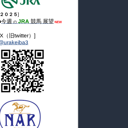
２０２５
]
今週
JRA
競馬 展望
■
の
NEW
[X（旧twitter）]
@urakeiba3