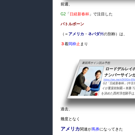
前週、
ではないかと… ファー
G2
「
日経新春杯
」で注目した
バトルボーン
（＝
アメリカ
・
ネバダ
州
の別称）は、
３
着
同枠
止
まり
裏競馬サイン読み予想
ロードデルレイ
ナンバーサインが出
https://wp.me/p5K9Gq-6N
G2「日経新春杯」(中京
イが重賞初制覇＜単勝 7
を決めた西村淳也騎手は
ラプンタ（３番人気）３
ーンの馬名意味は…アメ
過去、
え、アメリカ大統領就任
幾度となく
アメリカ
関連が
馬券
になってきた