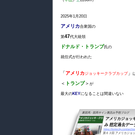
2025年1月20日
アメリカ
合衆国の
47
第
代大統領
ドナルド・トランプ
氏の
就任式が行われた
「
アメリカ
」
ジョッキークラブカップ
＜
トランプ
＞
が
最大の
KEY
になることは間違いない
裏競馬 - 競馬サイン裏読み予想ブログ
アメリカジョッキ
み 想定過去データ
https://tomocity.com/archi
第６３回 アメリカジョッ