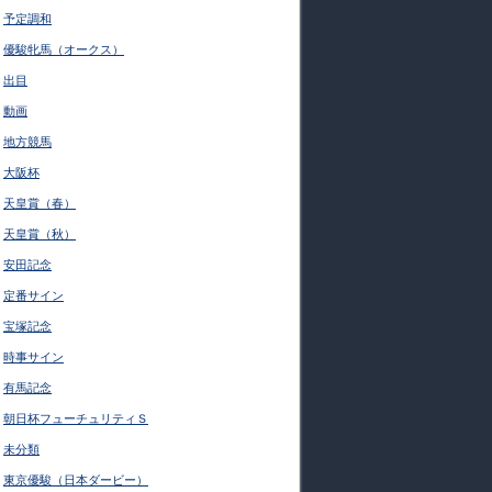
予定調和
優駿牝馬（オークス）
出目
動画
地方競馬
大阪杯
天皇賞（春）
天皇賞（秋）
安田記念
定番サイン
宝塚記念
時事サイン
有馬記念
朝日杯フューチュリティＳ
未分類
東京優駿（日本ダービー）