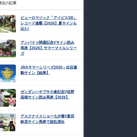
最近の記事
ピューロマジック「アイビスSD」
レコード連覇【2026】夏サインも
出た!
アンパドゥ関屋記念Vサイン読み
馬券【2026】サマーマイルシリー
ズ
JRAサマーシリーズ2026～出目連
動サイン【結果】
ゼンダンハヤブサ小倉記念V佐野
晶哉サイン読み馬券【2026】
アスクナイスショー七夕賞V富田
鈴花サイン馬券で波乱演出