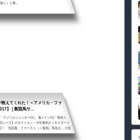
く）１着...
が教えてくれた！＜アメリカ・ファ
7】 | 裏競馬サ...
G2「アメリカジョッキーCC」 裏メインG2「東海ス
目レース】のタイトル＜～今年最初のＪＲＡダート
注目！ 当該週、ファースト（＝最初）馬名が…２頭
て…前日、アメリカ新大統領に就任したトランプ氏
ースト これは、「アメリカＪＣＣ」のKEYワード