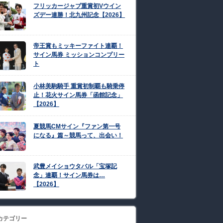
フリッカージャブ重賞初Vウイン
ズデー連勝！北九州記念【2026】
帝王賞もミッキーファイト連覇！
サイン馬券 ミッションコンプリー
ト
小林美駒騎手 重賞初制覇も騎乗停
止！花火サイン馬券「函館記念」
【2026】
夏競馬CMサイン『ファン第一号
になる』篇～競馬って、出会い！
武豊メイショウタバル「宝塚記
念」連覇！サイン馬券は…
【2026】
カテゴリー