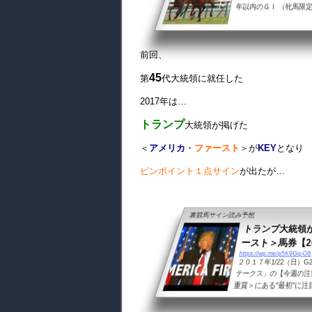
年以内のＧⅠ （牝馬限定除
前回、
45
第
代大統領に就任した
2017年は…
トランプ
大統領が掲げた
＜
アメリカ
・
ファースト
＞が
KEY
となり
ピンポイント１点サイン
が出たが…
裏競馬サイン読み予想
トランプ大統領
ースト＞馬券【201
https://wp.me/p5K9Gq-O8
２０１７年1/22（日）
テークス」の【今週の注
重賞＞にある"最初"に
出走！世界的な時事とし
が掲げたアメリカ・ファ