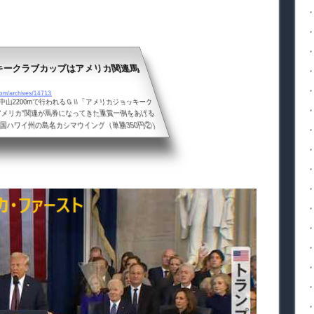
キークラブカップはアメリカ関連馬
m/archives/14713
中山2200mで行われるＧⅡ「アメリカジョッキーク
アメリカ”関連が馬券になってきた重賞一例をあげる
衆国ハワイ州の島名カシマウイング（単勝350円②）
カリフォルニア州の町名メジロモントレー（単勝640
ンコーラル（２着④）2001年アメリカンボス（単勝4
ショウリ（単勝200円①）1985年サクラガイセン
年サクラホクトオー（単勝150円①）1995年サクラチ
等アメリカ合衆国カ...