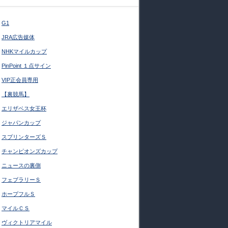
G1
JRA広告媒体
NHKマイルカップ
PinPoint １点サイン
VIP正会員専用
【裏競馬】
エリザベス女王杯
ジャパンカップ
スプリンターズＳ
チャンピオンズカップ
ニュースの裏側
フェブラリーＳ
ホープフルＳ
マイルＣＳ
ヴィクトリアマイル