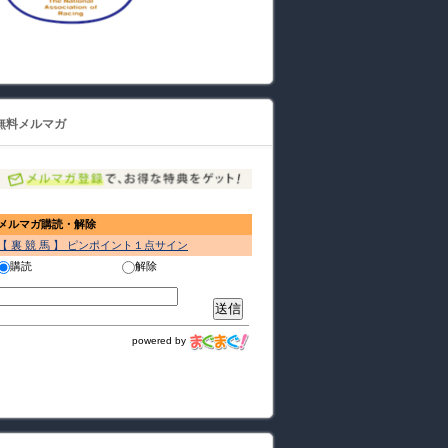
無料メルマガ
メルマガ購読・解除
【 裏 競 馬 】 ピンポイント１点サイン
購読
解除
powered by