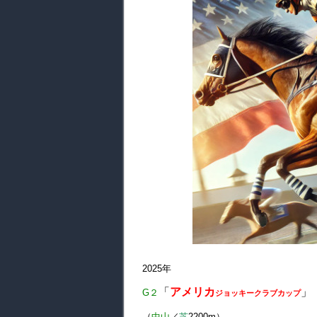
2025年
「
アメリカ
」
G２
ジョッキークラブカップ
（
中山
／
芝
2200m）