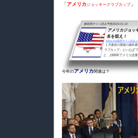
「
アメリカ
」
ジョッキークラブカップ
裏競馬サイン読み予想
2023.01.19
アメリカジョッ
名を狙え！
https://jra競馬サイン読み.co
１月最初の開催の最終週
ラブカップ」といえば”
と…1988年アメリカ合
1991年アメリカ合衆国
円④）1989年ハワイア
アメリカ
今年の
関連は？
60円②）1979年サクラ
（単勝160円①）1990
トセオー（単勝390円②）