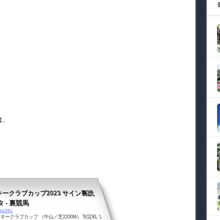
は、
ークラブカップ2023 サイン裏読
 - 裏競馬
ves/261
キークラブカップ （中山／芝2200M） 別定戦 １