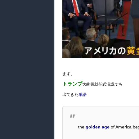
まず、
トランプ
大統領就任式演説でも
出てきた
単語
the
golden age
of America beg