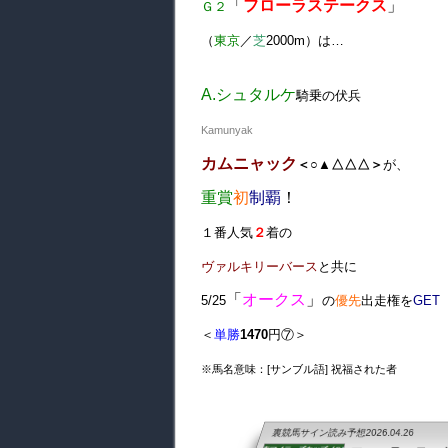
「
フローラステークス
」
Ｇ２
（
東京
／
芝
20
00m）は…
A.シュタルケ
騎乗の伏兵
Kamunyak
カムニャック
＜
○▲△△△＞
が
、
重賞
初
制覇
！
１番人気
２
着の
ヴァルキリーバース
と共に
「
オークス
」
5/25
の
優先
出走権を
GET
＜
単勝
1470
円⑦＞
※馬名意味：[サンブル語] 祝福された者
裏競馬サイン読み予想
2026.04.26