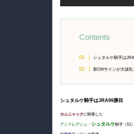
Contents
シュタルケ騎手はJRA
新CMサインが大波乱
シュタルケ騎手はJRA99勝目
カムニャック
に騎乗した
シュタルケ
アンドレアシュ・
騎手（51