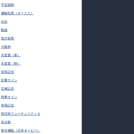
予定調和
優駿牝馬（オークス）
出目
動画
地方競馬
大阪杯
天皇賞（春）
天皇賞（秋）
安田記念
定番サイン
宝塚記念
時事サイン
有馬記念
朝日杯フューチュリティＳ
未分類
東京優駿（日本ダービー）