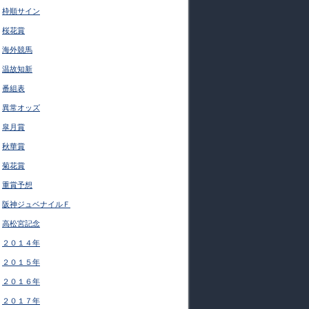
枠順サイン
桜花賞
海外競馬
温故知新
番組表
異常オッズ
皐月賞
秋華賞
菊花賞
重賞予想
阪神ジュベナイルＦ
高松宮記念
２０１４年
２０１５年
２０１６年
２０１７年