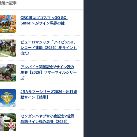
最近の記事
CBC賞はゴゴスマ＜GO GO!
Smile!＞がサイン馬券の鍵
ピューロマジック「アイビスSD」
レコード連覇【2026】夏サインも
出た!
アンパドゥ関屋記念Vサイン読み
馬券【2026】サマーマイルシリー
ズ
JRAサマーシリーズ2026～出目連
動サイン【結果】
ゼンダンハヤブサ小倉記念V佐野
晶哉サイン読み馬券【2026】