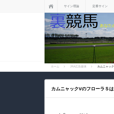
ホーム
サイン理論
定番サイン
ホーム
JRA広告媒体
カムニャック
カムニャックVのフローラＳは