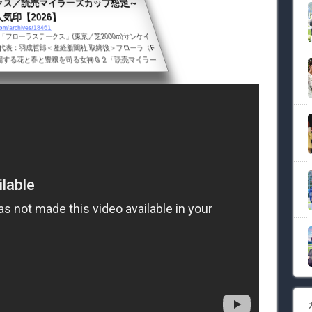
クス／読売マイラーズカップ想定～
気印【2026】
m/archives/18461
フローラステークス」(東京／芝2000m)サンケイ
代表：羽成哲郎＜産経新聞社 取締役＞フローラ（F
に登場する花と春と豊穣を司る女神Ｇ２「読売マイラー
0m)読売新聞グループ本社社長：山口寿一2026年4
Ｇ２「フローラステークス」■想定＆専門紙（本紙）
ィー） ▲△△△△△ ２着２．９（1.6-）↓ ５．８
.8-）ラフターラインズ 薔薇の品種名 （D.レーン）
.9-）↑ ...