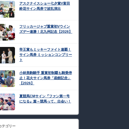
アスクナイスショー七夕賞V富田
鈴花サイン馬券で波乱演出
フリッカージャブ重賞初Vウイン
ズデー連勝！北九州記念【2026】
帝王賞もミッキーファイト連覇！
サイン馬券 ミッションコンプリー
ト
小林美駒騎手 重賞初制覇も騎乗停
止！花火サイン馬券「函館記念」
【2026】
夏競馬CMサイン『ファン第一号
になる』篇～競馬って、出会い！
カテゴリー