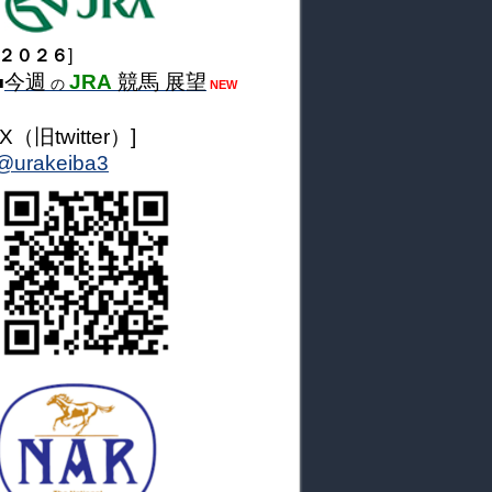
２０２６
]
今週
JRA
競馬 展望
■
の
NEW
[X（旧twitter）]
@urakeiba3