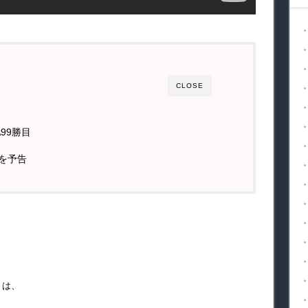
CLOSE
99勝目
を予告
）は、