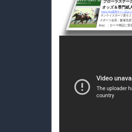
フローラステー
オッズ＆専門紙人
https://jra競馬サイン読み.co
サンケイスポーツ賞Ｇ２「
スポーツ会長：飯塚浩彦
lora）：ローマ神話
ズカップ」(京都／芝160
月26日（日）第６１回
人気印エンネ 縁（M.デ
（1.9-）↓ ６．７（1
◎◎◎◎◎▲ １着３．９（1