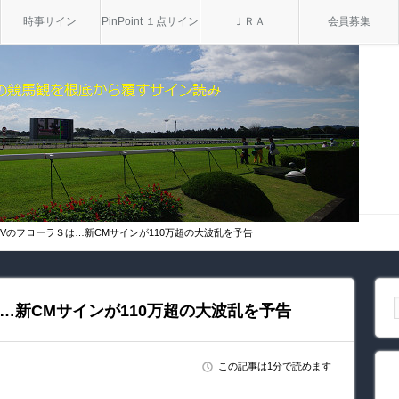
時事サイン
PinPoint １点サイン
ＪＲＡ
会員募集
VのフローラＳは…新CMサインが110万超の大波乱を予告
…新CMサインが110万超の大波乱を予告
この記事は1分で読めます