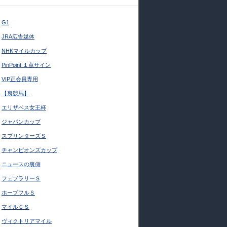
G1
JRA広告媒体
NHKマイルカップ
PinPoint １点サイン
VIP正会員専用
【裏競馬】
エリザベス女王杯
ジャパンカップ
スプリンターズＳ
チャンピオンズカップ
ニュースの裏側
フェブラリーＳ
ホープフルＳ
マイルＣＳ
ヴィクトリアマイル