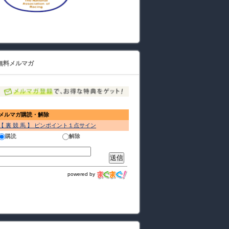
無料メルマガ
メルマガ購読・解除
【 裏 競 馬 】 ピンポイント１点サイン
購読
解除
powered by