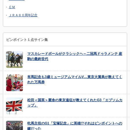
ＣＭ
ＪＲＡ６０周年記念
ピンポイント１点サイン集
マスカレードボールがクラシックヘ～二冠馬ドゥラメンテ 産
駒の最終世代
有馬記念も3歳ミュージアムマイルV…東京大賞典が教えてく
れた万馬券
松田＜国英＞厩舎の東京遠征が教えてくれたG3「エプソムカ
ップ」
牝馬主役のG1「宝塚記念」に英雄!?それはピンポイントへの
鍵だった