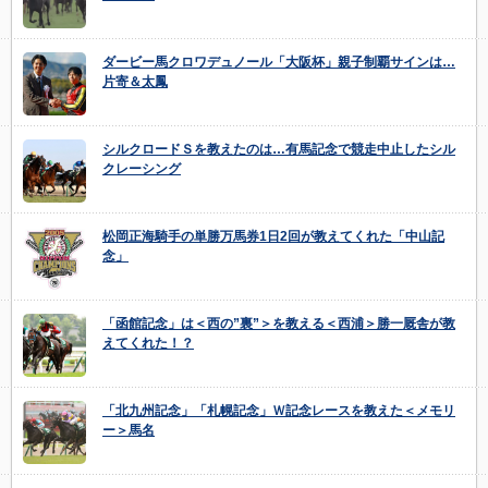
ダービー馬クロワデュノール「大阪杯」親子制覇サインは…
片寄＆太鳳
シルクロードＳを教えたのは…有馬記念で競走中止したシル
クレーシング
松岡正海騎手の単勝万馬券1日2回が教えてくれた「中山記
念」
「函館記念」は＜西の”裏”＞を教える＜西浦＞勝一厩舎が教
えてくれた！？
「北九州記念」「札幌記念」Ｗ記念レースを教えた＜メモリ
ー＞馬名