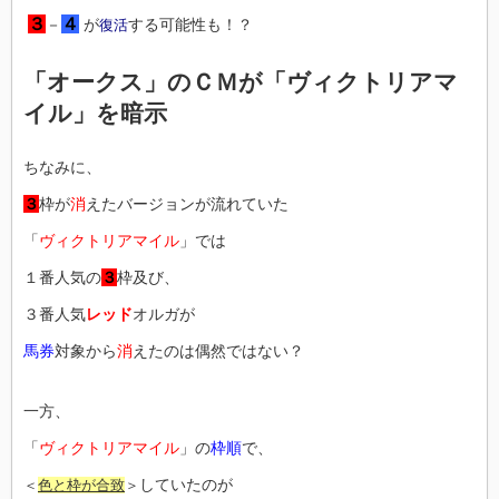
３
４
－
が
する可能性も！？
復活
「オークス」のＣＭが「ヴィクトリアマ
イル」を暗示
ちなみに、
３
枠が
消
えたバージョンが流れていた
「
ヴィクトリアマイル
」では
１番人気の
３
枠及び、
３番人気
レッド
オルガが
馬券
対象から
消
えたのは偶然ではない？
一方、
「
ヴィクトリアマイル
」の
枠順
で、
していたのが
＜
色と枠が合致
＞