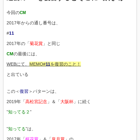
今回の
CM
2017年からの通し番号は、
#
11
2017年の「
菊花賞
」と同じ
CM
の最後には、
WEBにて、
MEMO#
11
を復習のこと！
と出ている
この＜
復習
＞パターンは、
2019年「
高松宮記念
」＆「
大阪杯
」に続く
”
知ってる２
”
”
知ってる
”は、
2017年「
桜花賞
」＆「
皐月賞
」の