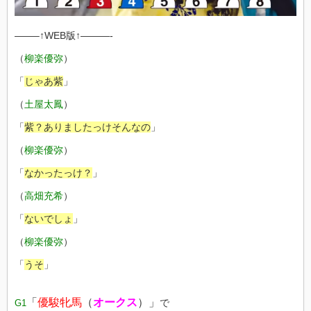
——–↑WEB版↑———-
（
柳楽優弥
）
「
じゃあ紫
」
（
土屋太鳳
）
「
紫？ありましたっけそんなの
」
（
柳楽優弥
）
「
なかったっけ？
」
（
高畑充希
）
「
ないでしょ
」
（
柳楽優弥
）
「
うそ
」
「
優駿牝馬
（
オークス
）」
で
G1