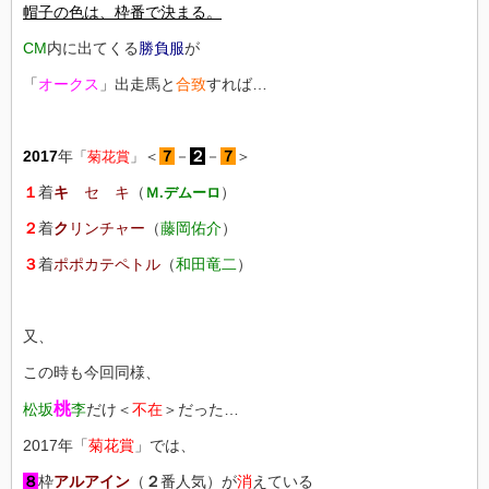
帽子の色は、枠番で決まる。
CM
内に出てくる
勝負服
が
「
オークス
」出走馬と
合致
すれば…
2017
年
＜
７
－
２
－
７
＞
「
菊花賞
」
１
着
キ
セ キ
（
）
Ｍ.デムーロ
２
着
ク
リンチャー
（
藤岡佑介
）
３
着
ポポカテペトル
（
和田竜二
）
又、
この時も今回同様、
桃
松坂
李
だけ＜
不在
＞だった…
2017年「
菊花賞
」では、
８
枠
アルアイン
（
２
番人気）が
消
えている