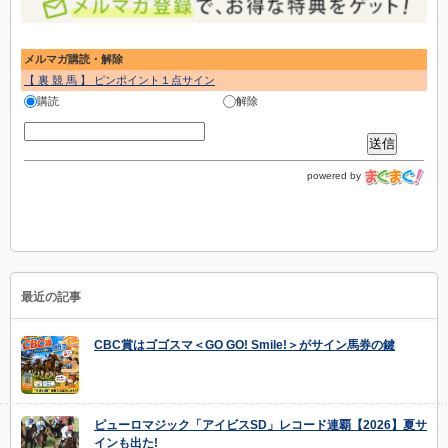
メルマガ購読・解除
【 裏 競 馬 】 ピンポイント１点サイン
購読
解除
powered by
最近の記事
CBC賞はゴゴスマ＜GO GO! Smile!＞がサイン馬券の鍵
ピューロマジック「アイビスSD」レコード連覇【2026】夏サ
インも出た!