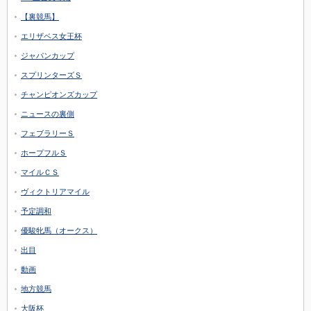
【裏競馬】
エリザベス女王杯
ジャパンカップ
スプリンターズＳ
チャンピオンズカップ
ニュースの裏側
フェブラリーＳ
ホープフルＳ
マイルＣＳ
ヴィクトリアマイル
予定調和
優駿牝馬（オークス）
出目
動画
地方競馬
大阪杯