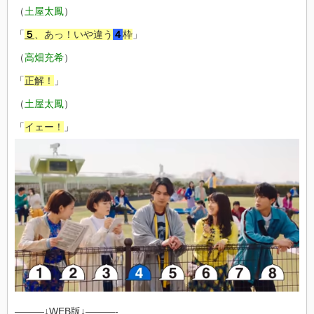
（
土屋太鳳
）
「
５
、あっ！いや違う
４
枠
」
（
高畑充希
）
「
正解！
」
（
土屋太鳳
）
「
イェー！
」
———↓WEB版↓———-