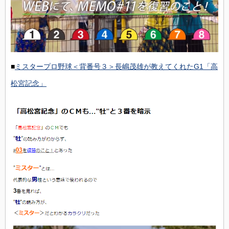
■
ミスタープロ野球＜背番号３＞長嶋茂雄が教えてくれたG1「高
松宮記念」