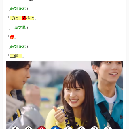
（
高畑充希
）
「
では、
３
枠は
」
（
土屋太鳳
）
「
赤
」
（
高畑充希
）
「
正解！
」