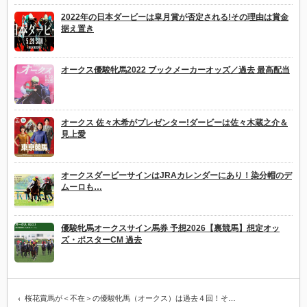
2022年の日本ダービーは皐月賞が否定される!その理由は賞金
据え置き
オークス優駿牝馬2022 ブックメーカーオッズ／過去 最高配当
オークス 佐々木希がプレゼンター!ダービーは佐々木蔵之介＆
見上愛
オークスダービーサインはJRAカレンダーにあり！染分帽のデ
ムーロも…
優駿牝馬オークスサイン馬券 予想2026【裏競馬】想定オッ
ズ・ポスターCM 過去
桜花賞馬が＜不在＞の優駿牝馬（オークス）は過去４回！そ…