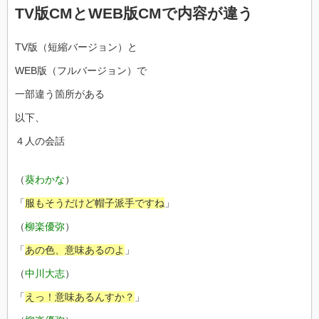
TV版CMとWEB版CMで内容が違う
TV版（短縮バージョン）と
WEB版（フルバージョン）で
一部違う箇所がある
以下、
４人の会話
（
葵わかな
）
「
服もそうだけど帽子派手ですね
」
（
柳楽優弥
）
「
あの色、意味あるのよ
」
（
中川大志
）
「
えっ！意味あるんすか？
」