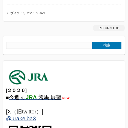
ヴィクトリアマイル2021-
RETURN TOP
[
２０２６
]
今週
JRA
競馬 展望
■
の
NEW
[X（旧twitter）]
@urakeiba3