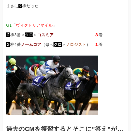
まさに
枠だった…
２
G1
「
ヴィクトリアマイル
」
２
枠3番＜
クロ
＞
コスミア
３
着
２
枠4番
ノームコア
（母＜
クロ
＞
ノロジスト
）
１
着
過去のCMを復習するとそこに”答え”が…