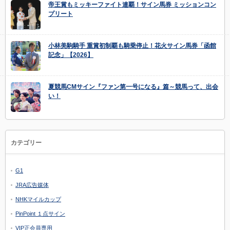
帝王賞もミッキーファイト連覇！サイン馬券 ミッションコン
プリート
小林美駒騎手 重賞初制覇も騎乗停止！花火サイン馬券「函館
記念」【2026】
夏競馬CMサイン『ファン第一号になる』篇～競馬って、出会
い！
カテゴリー
G1
JRA広告媒体
NHKマイルカップ
PinPoint １点サイン
VIP正会員専用