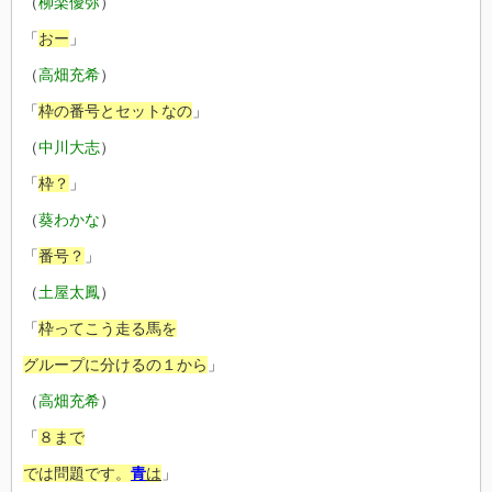
（
柳楽優弥
）
「
おー
」
（
高畑充希
）
「
枠の番号とセットなの
」
（
中川大志
）
「
枠？
」
（
葵わかな
）
「
番号？
」
（
土屋太鳳
）
「
枠ってこう走る馬を
グループに分けるの
１から
」
（
高畑充希
）
「
８まで
では問題です。
青
は
」