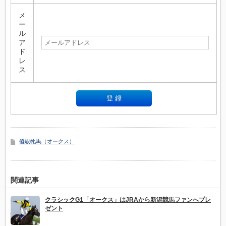
メ
ー
ル
ア
ド
レ
ス
優駿牝馬（オークス）
関連記事
クラシックG1「オークス」はJRAから新潟競馬ファンへプレ
ゼント