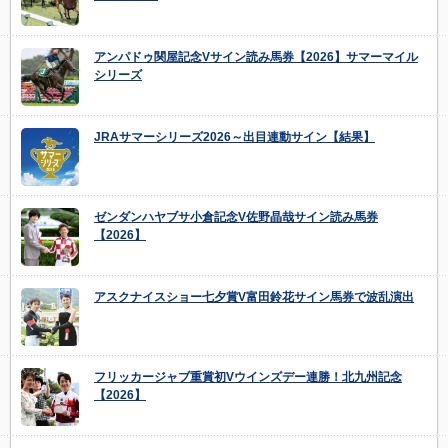
アンパドゥ関屋記念Vサイン読み馬券【2026】サマーマイル
シリーズ
JRAサマーシリーズ2026～出目連動サイン【結果】
ゼンダンハヤブサ小倉記念V佐野晶哉サイン読み馬券
【2026】
アスクナイスショー七夕賞V富田鈴花サイン馬券で波乱演出
フリッカージャブ重賞初Vウインズデー連勝！北九州記念
【2026】