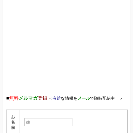
■
無料
メルマガ
登録
＜
有益
な情報を
メール
で随時配信中！＞
お
名
前