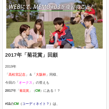
2017年「菊花賞」回顧
2019年
「
高松宮記念
」＆「
大阪杯
」同様、
今回の「
オークス
」の答えも
2017
年
にある！？
「
菊花賞
」（
CM
）
#
の
（
コーディネイト？
）は、
11
CM