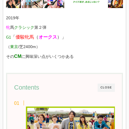
2019年
牝
馬
クラシック
第２弾
「
優駿牝馬
（
オークス
）」
G1
（
東京
/芝2400m）
CM
その
に興味深い点がいくつかある
Contents
CLOSE