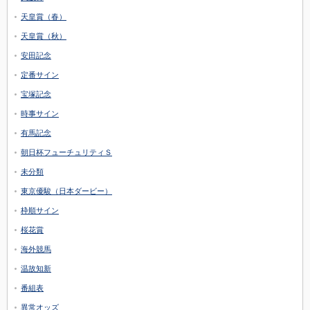
天皇賞（春）
天皇賞（秋）
安田記念
定番サイン
宝塚記念
時事サイン
有馬記念
朝日杯フューチュリティＳ
未分類
東京優駿（日本ダービー）
枠順サイン
桜花賞
海外競馬
温故知新
番組表
異常オッズ