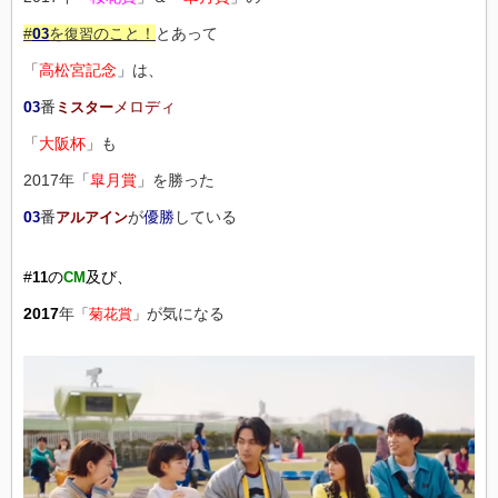
#
0
を
のこと！
とあって
3
復習
「
高松宮記念
」は、
0
番
メロディ
3
ミスター
「
大阪杯
」も
2017年「
皐月賞
」を勝った
0
番
が
優勝
している
3
アルアイン
#
の
及び、
11
CM
2017
年
が気になる
「
菊花賞
」