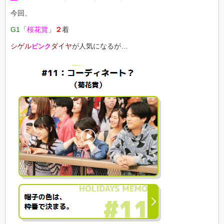
今回、
G1
「
桜花賞
」
２
着
シゲル
ダイヤ
が人気になるが…
ピンク