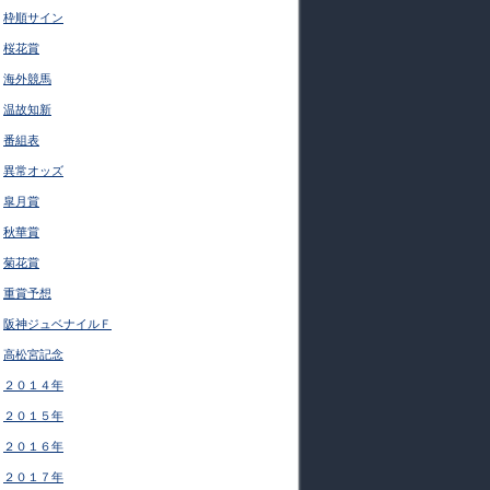
枠順サイン
桜花賞
海外競馬
温故知新
番組表
異常オッズ
皐月賞
秋華賞
菊花賞
重賞予想
阪神ジュベナイルＦ
高松宮記念
２０１４年
２０１５年
２０１６年
２０１７年