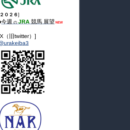
２０２６
]
今週
JRA
競馬 展望
■
の
NEW
[X（旧twitter）]
@urakeiba3