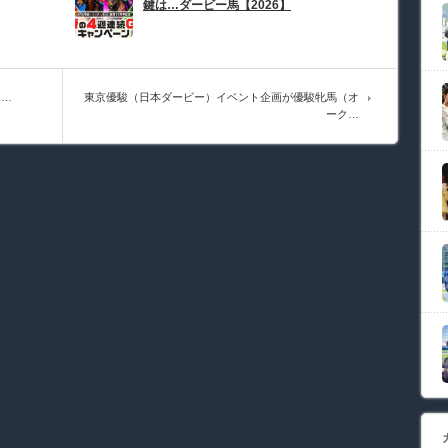
鍵は…ダービー馬【2026】
習…
東京優駿（日本ダービー）イベント企画が優駿牝馬（オ
ーク…