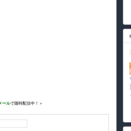
メール
で随時配信中！＞