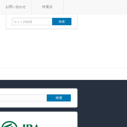
お問い合わせ
特電法