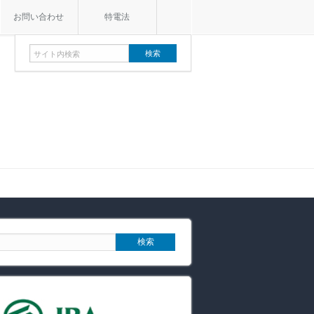
お問い合わせ
特電法