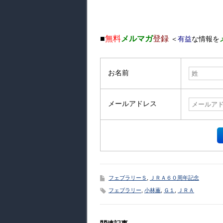
■
無料
メルマガ
登録
＜
有益
な情報を
お名前
メールアドレス
フェブラリーＳ
,
ＪＲＡ６０周年記念
フェブラリー
,
小林薫
,
Ｇ１
,
ＪＲＡ