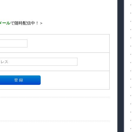
メール
で随時配信中！＞