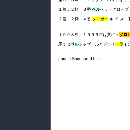
１着…２枠 ３番
ベル
ベットグローブ
２着…２枠 ４番
タイガー
ル イ ス 
１９９８年、１９９９年は共に＜
ゾロ
馬では
ベル
シャザールとブライ
トラ
イ
google Sponsored Link