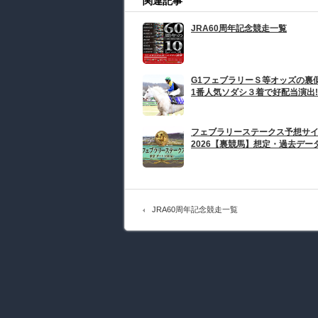
関連記事
JRA60周年記念競走一覧
G1フェブラリーＳ等オッズの裏
1番人気ソダシ３着で好配当演出!
フェブラリーステークス予想サ
2026【裏競馬】想定・過去デー
JRA60周年記念競走一覧