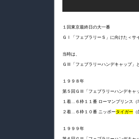
１回東京最終日の大一番
ＧⅠ「フェブラリーＳ」に向けた＜サ
当時は、
ＧⅢ「フェブラリーハンデキャップ」
１９９８年
第５回ＧⅢ「フェブラリーハンデキャ
１着…６枠１１番 ローマンプリンス（
２着…６枠１０番 ニッポー
タイガー
（
１９９９年
第６回ＧⅢ「フェブラリーハンデキャ