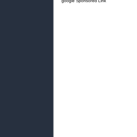
google Sponsored Link