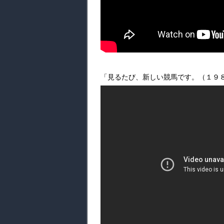
「見るたび、新しい競馬です。（１９