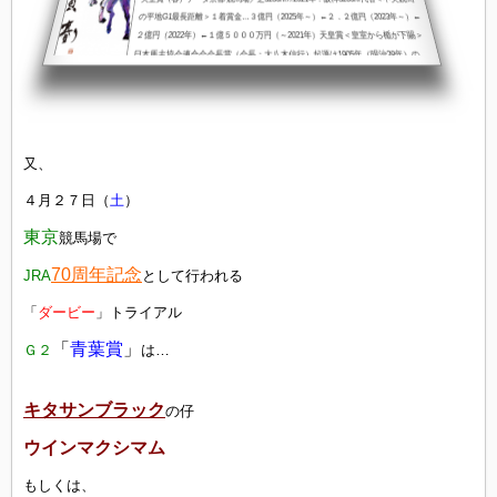
の平地G1最長距離＞１着賞金…３億円（2025年～）←２．２億円（2023年～）←
２億円（2022年）←１億５０００万円（～2021年）天皇賞＜皇室から楯が下賜＞
日本馬主協会連合会会長賞（会長：大八木信行）起源は1905年（明治38年）の
「エンペラーズカップ」1937年（昭和12年）の「帝室御賞典」が第1回（春は第
２回）戦争による中断を挟み1947年（昭和22年）春に「平和賞」として再開され
同年秋から「天皇賞」へ改称される（フルゲート18頭）日本馬：JRA所属馬レー
テ...
又、
４月２７日（
土
）
東京
競馬場で
70周年記念
JRA
として行われる
「
ダービー
」トライアル
「
青葉賞
」
Ｇ２
は…
キタサンブラック
の仔
ウインマクシマム
もしくは、