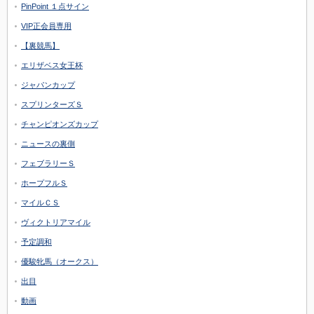
PinPoint １点サイン
VIP正会員専用
【裏競馬】
エリザベス女王杯
ジャパンカップ
スプリンターズＳ
チャンピオンズカップ
ニュースの裏側
フェブラリーＳ
ホープフルＳ
マイルＣＳ
ヴィクトリアマイル
予定調和
優駿牝馬（オークス）
出目
動画