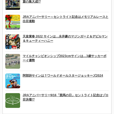
篇の集大成!?
JRAアニバーサリー～セントライト記念はメモリアルレースと
出目連動
天皇賞春 2022 サインは…永井豪のマジンガーＺ＆デビルマン
＆キューティーハニー
マイルチャンピオンシップ2023cmサインは…3歳サッカーボ
ーイ優勢
阿部詩サインは？ワールドオールスタージョッキーズ2024
JRAアニバーサリー9/16「競馬の日」セントライト記念はゾロ
目決着!?