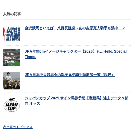
人気の記事
金沢競馬といえば…八百長疑惑～あの吉原寛人騎手も渦中！？
JRA年間cmイメージキャラクター【2026】も…Hello, Special
Times.
JRA日本中央競馬会の親子兄弟騎手調教師一覧（現役）
ジャパンカップ 2025 サイン馬券予想【裏競馬】過去データ＆傾
向 オッズ
表と裏のトピックス