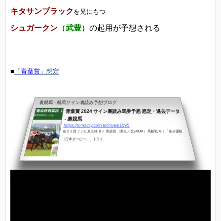
キタサンブラック
を兄にもつ
シュガークン
（
武豊
）の起用が予想される
■
「
青葉賞
」想定
裏競馬 - 競馬サイン裏読み予想ブログ
青葉賞 2024 サイン裏読み馬券予想 想定・過去データ
- 裏競馬
https://tomocity.com/archives/1095
第３１回 テレビ東京杯 ＧⅡ 青葉賞 （東京／芝2400M） 馬齢戦 ＧⅠ「東京優駿
（日本ダービー）」トライ