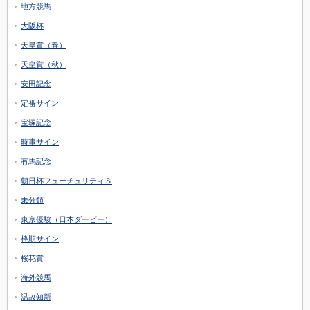
地方競馬
大阪杯
天皇賞（春）
天皇賞（秋）
安田記念
定番サイン
宝塚記念
時事サイン
有馬記念
朝日杯フューチュリティＳ
未分類
東京優駿（日本ダービー）
枠順サイン
桜花賞
海外競馬
温故知新