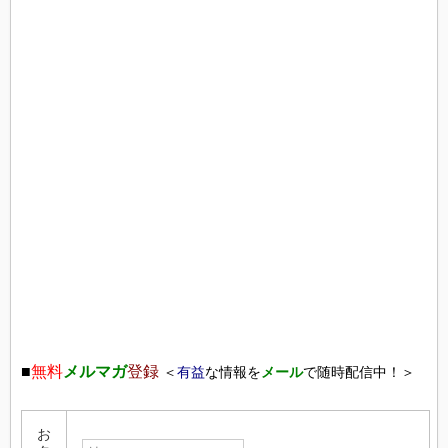
■
無料
メルマガ
登録
＜
有益
な情報を
メール
で随時配信中！＞
お