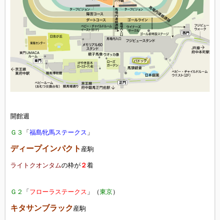
開館週
Ｇ３
「
福島牝馬ステークス
」
ディープインパクト
産駒
ライトクオンタム
の枠が
２
着
Ｇ２
「
フローラステークス
」（
東京
）
キタサンブラック
産駒