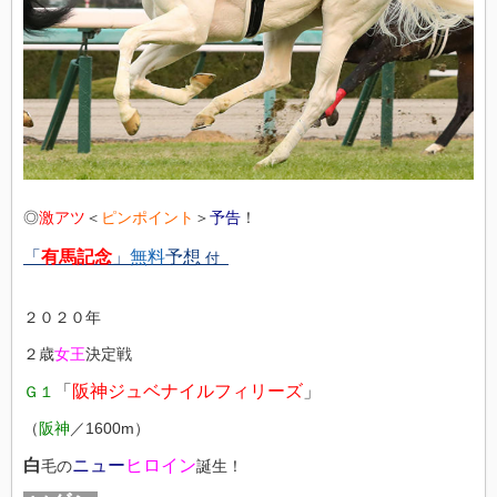
◎
激アツ
＜
ピンポイント
＞
予告
！
「
有馬記念
」
無料
予想
付
２０２０年
２歳
女王
決定戦
「
阪神ジュベナイルフィリーズ
」
Ｇ１
（
阪神
／1600m）
白
ニュー
ヒロイン
毛の
誕生！