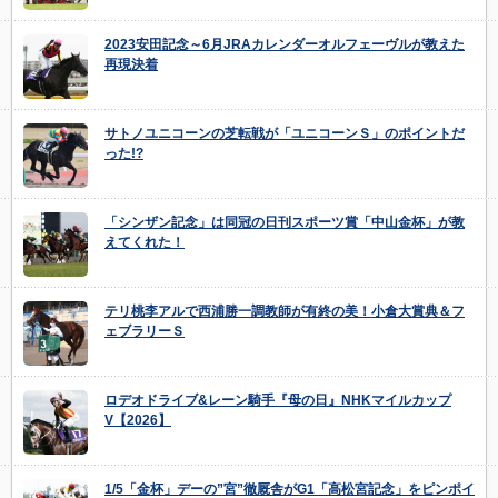
2023安田記念～6月JRAカレンダーオルフェーヴルが教えた
再現決着
サトノユニコーンの芝転戦が「ユニコーンＳ」のポイントだ
った!?
「シンザン記念」は同冠の日刊スポーツ賞「中山金杯」が教
えてくれた！
テリ桃李アルで西浦勝一調教師が有終の美！小倉大賞典＆フ
ェブラリーＳ
ロデオドライブ&レーン騎手『母の日』NHKマイルカップ
V【2026】
1/5「金杯」デーの”宮”徹厩舎がG1「高松宮記念」をピンポイ