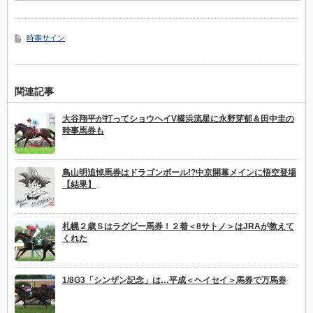
時事サイン
関連記事
大谷翔平が打ってショウヘイV横浜流星に永野芽郁＆田中圭の
時事馬券も
鳥山明追悼馬券はドラゴンボール!?中京開幕メインに悟空登場
【結果】
札幌２歳Ｓはラグビー馬券！２着＜8サトノ＞はJRAが教えて
くれた
1/8G3「シンザン記念」は…平成＜ヘイセイ＞馬券で万馬券