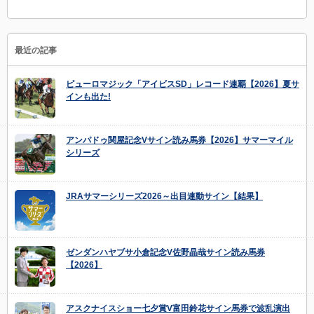
最近の記事
ピューロマジック「アイビスSD」レコード連覇【2026】夏サ
インも出た!
アンパドゥ関屋記念Vサイン読み馬券【2026】サマーマイル
シリーズ
JRAサマーシリーズ2026～出目連動サイン【結果】
ゼンダンハヤブサ小倉記念V佐野晶哉サイン読み馬券
【2026】
アスクナイスショー七夕賞V富田鈴花サイン馬券で波乱演出