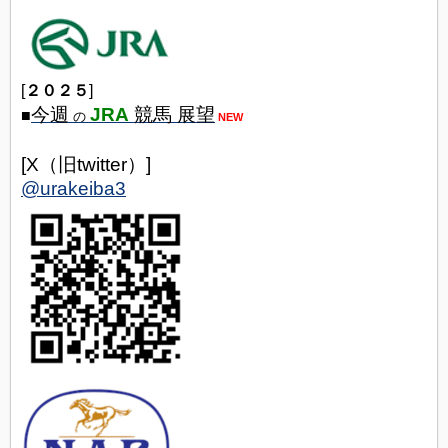
[
２０２５
]
今週
JRA
競馬 展望
■
の
NEW
[X（旧twitter）]
@urakeiba3