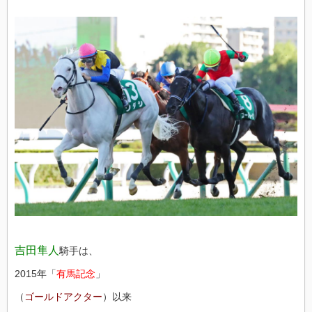
吉田隼人
騎手は、
2015年「
有馬記念
」
（
ゴールドアクター
）以来