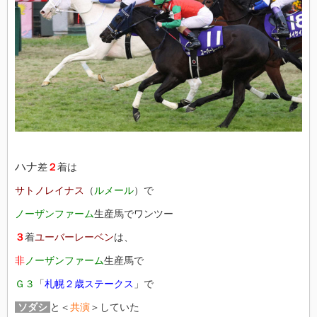
ハナ
差
２
着は
サトノレイナス
（
ルメール
）で
ノーザンファーム
生産馬でワンツー
３
着
ユーバーレーベン
は、
非
ノーザンファーム
生産馬で
Ｇ３
「
札幌２歳ステークス
」で
ソダシ
と＜
共演
＞していた