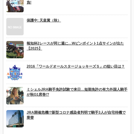
負!
保護中: 天皇賞（秋）
報知杯2レースが同じ週に…Wピンポイント1点サインが出た
【2025】
2016「ワールドオールスタージョッキーズＳ」の狙い目は？
ミシェルJRA騎手免許試験で来日…短期免許の有力外国人騎手
が秋G1席巻!?
JRA開催危機!?新型コロナ感染者判明で騎手3人が自宅待機で
乗替