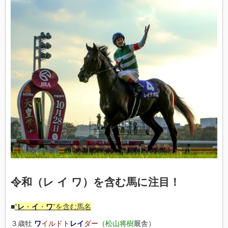
令和（レ イ ワ）を含む馬に注目！
■
”
レ
・
イ
・
ワ
”を含む馬名
３歳牡
ワ
イルドト
レイ
ダー
（
松山将樹
厩舎）