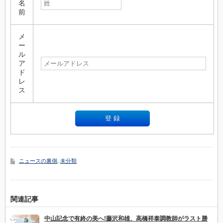
名
前
メ
ー
ル
ア
ド
レ
ス
ニュースの裏側
,
未分類
関連記事
中山記念で有終の美へ!藤沢和雄、高橋祥泰調教師がラスト勝