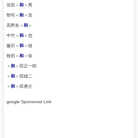
笹田＜
和
＞秀
勢司＜
和
＞浩
高野友＜
和
＞
中竹＜
和
＞也
藤沢＜
和
＞雄
牧田＜
和
＞弥
＜
和
＞田正一郎
＜
和
＞田雄二
＜
和
＞田勇介
google Sponsored Link