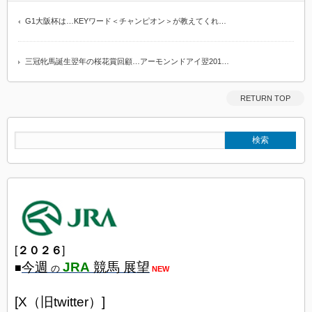
G1大阪杯は…KEYワード＜チャンピオン＞が教えてくれ…
三冠牝馬誕生翌年の桜花賞回顧…アーモンンドアイ翌201…
RETURN TOP
[
２０２６
]
今週
JRA
競馬 展望
■
の
NEW
[X（旧twitter）]