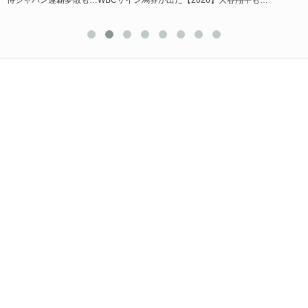
侍ジャパン連覇夢散も…WBCサイン馬券が出た【2026】大谷翔平も…