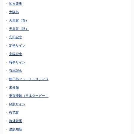
地方競馬
大阪杯
天皇賞（春）
天皇賞（秋）
安田記念
定番サイン
宝塚記念
時事サイン
有馬記念
朝日杯フューチュリティＳ
未分類
東京優駿（日本ダービー）
枠順サイン
桜花賞
海外競馬
温故知新