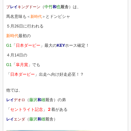
（
中竹
也
厩舎
）は、
ブ
レイ
キングドーン
和
馬名意味も
とドンピシャ
＜
新時代
＞
５月26日に行われる
新時代
最初の
G1
「
日本ダービー
」最大の
KEY
ホース確定！
４月14日の
G1
「
皐月賞
」でも
「
日本ダービー
」出走へ向け好走必至！？
他では、
（
藤沢
雄
厩舎）の弟
レイ
デオロ
和
「
セントライト記念
」
２
着がある
（
藤沢
雄
厩舎）
レイ
エンダ
和