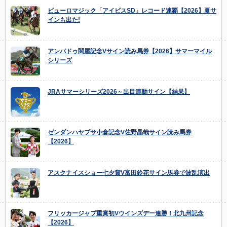
ピューロマジック「アイビスSD」レコード連覇【2026】夏サ
インも出た!
アンパドゥ関屋記念Vサイン読み馬券【2026】サマーマイル
シリーズ
JRAサマーシリーズ2026～出目連動サイン【結果】
ゼンダンハヤブサ小倉記念V佐野晶哉サイン読み馬券
【2026】
アスクナイスショー七夕賞V富田鈴花サイン馬券で波乱演出
フリッカージャブ重賞初Vウインズデー連勝！北九州記念
【2026】