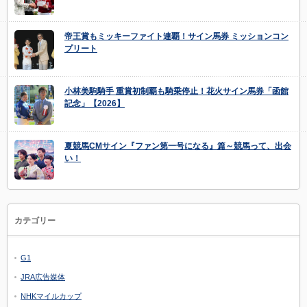
帝王賞もミッキーファイト連覇！サイン馬券 ミッションコン
プリート
小林美駒騎手 重賞初制覇も騎乗停止！花火サイン馬券「函館
記念」【2026】
夏競馬CMサイン『ファン第一号になる』篇～競馬って、出会
い！
カテゴリー
G1
JRA広告媒体
NHKマイルカップ