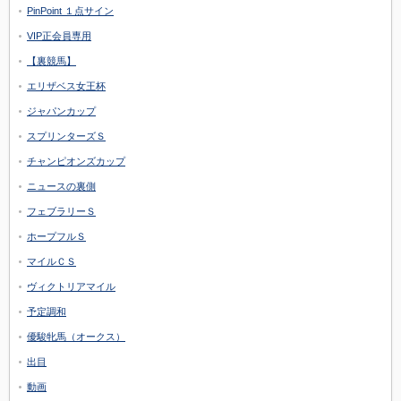
PinPoint １点サイン
VIP正会員専用
【裏競馬】
エリザベス女王杯
ジャパンカップ
スプリンターズＳ
チャンピオンズカップ
ニュースの裏側
フェブラリーＳ
ホープフルＳ
マイルＣＳ
ヴィクトリアマイル
予定調和
優駿牝馬（オークス）
出目
動画