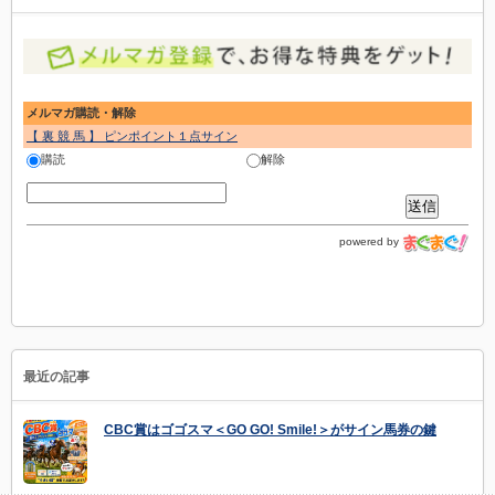
メルマガ購読・解除
【 裏 競 馬 】 ピンポイント１点サイン
購読
解除
powered by
最近の記事
CBC賞はゴゴスマ＜GO GO! Smile!＞がサイン馬券の鍵