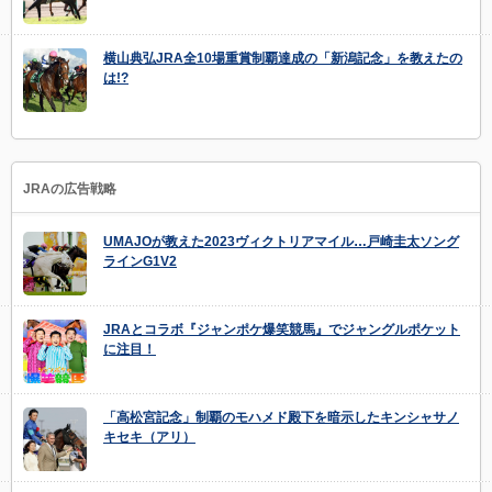
横山典弘JRA全10場重賞制覇達成の「新潟記念」を教えたの
は!?
JRAの広告戦略
UMAJOが教えた2023ヴィクトリアマイル…戸崎圭太ソング
ラインG1V2
JRAとコラボ『ジャンポケ爆笑競馬』でジャングルポケット
に注目！
「高松宮記念」制覇のモハメド殿下を暗示したキンシャサノ
キセキ（アリ）