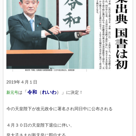
2019年４月１日
「
令和
（
れいわ
）」
は
に決定！
新元号
今の天皇陛下が改元政令に署名され同日中に公布される
４月３０日の天皇陛下退位に伴い、
皇太子さまが新天皇に即位する