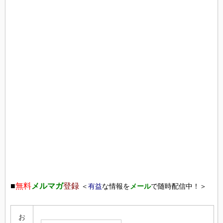
■
無料
メルマガ
登録
＜
有益
な情報を
メール
で随時配信中！＞
お