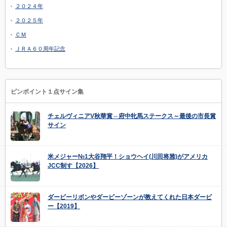
２０２４年
２０２５年
ＣＭ
ＪＲＡ６０周年記念
ピンポイント１点サイン集
チェルヴィニアV秋華賞⇔府中牝馬ステークス～最後の市長賞
サイン
米メジャー№1大谷翔平！ショウヘイ(川田将雅)がアメリカ
JCC制す【2026】
ダービーリボンやダービーゾーンが教えてくれた日本ダービ
ー【2019】