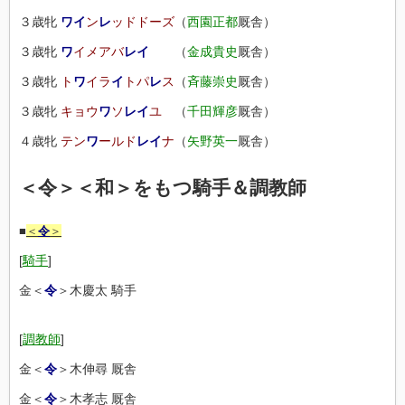
３歳牝
ワ
イ
ン
レ
ッドドーズ
（
西園正都
厩舎）
３歳牝
ワ
イメアバ
レイ
（
金成貴史
厩舎）
３歳牝
ト
ワ
イラ
イ
トパ
レ
ス
（
斉藤崇史
厩舎）
３歳牝
キョウ
ワ
ソ
レイ
ユ
（
千田輝彦
厩舎）
４歳牝
テン
ワ
ールド
レイ
ナ
（
矢野英一
厩舎）
＜令＞＜和＞をもつ騎手＆調教師
■
＜
令
＞
[
騎手
]
金＜
令
＞木慶太 騎手
[
調教師
]
金＜
令
＞木伸尋 厩舎
金＜
令
＞木孝志 厩舎