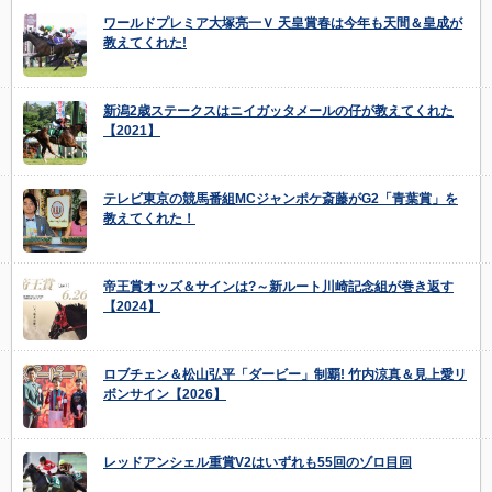
ワールドプレミア大塚亮一Ｖ 天皇賞春は今年も天間＆皇成が
教えてくれた!
新潟2歳ステークスはニイガッタメールの仔が教えてくれた
【2021】
テレビ東京の競馬番組MCジャンポケ斎藤がG2「青葉賞」を
教えてくれた！
帝王賞オッズ＆サインは?～新ルート川崎記念組が巻き返す
【2024】
ロブチェン＆松山弘平「ダービー」制覇! 竹内涼真＆見上愛リ
ボンサイン【2026】
レッドアンシェル重賞V2はいずれも55回のゾロ目回