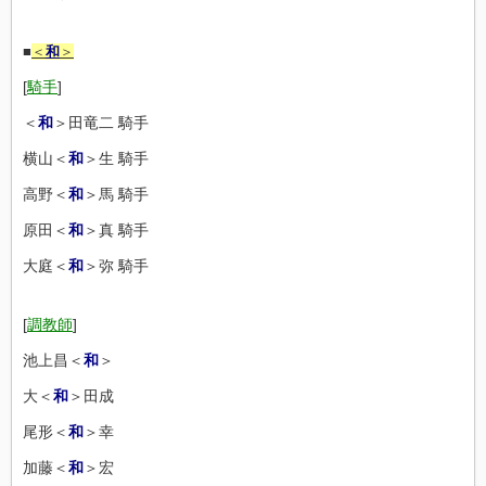
■
＜
和
＞
[
騎手
]
＜
和
＞田竜二 騎手
横山＜
和
＞生 騎手
高野＜
和
＞馬 騎手
原田＜
和
＞真 騎手
大庭＜
和
＞弥 騎手
[
調教師
]
池上昌＜
和
＞
大＜
和
＞田成
尾形＜
和
＞幸
加藤＜
和
＞宏