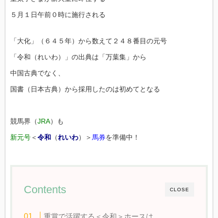
５月１日午前０時に施行される
「大化」（６４５年）から数えて２４８番目の元号
「令和（れいわ）」の出典は「万葉集」から
中国古典でなく、
国書（日本古典）から採用したのは初めてとなる
競馬界（
JRA
）も
新元号
＜
令和
（
れいわ
）＞
馬券
を準備中！
Contents
CLOSE
重賞で活躍する＜令和＞ホースは…