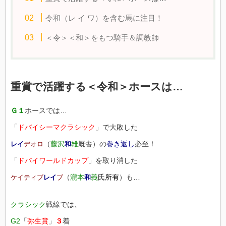
令和（レ イ ワ）を含む馬に注目！
＜令＞＜和＞をもつ騎手＆調教師
重賞で活躍する＜令和＞ホースは…
Ｇ１
ホースでは…
「
ドバイシーマクラシック
」で大敗した
（
藤沢
雄
厩舎）の
巻き返し
必至！
レイ
デオロ
和
「
ドバイワールドカップ
」を取り消した
（
瀧本
義
氏所有
）も…
ケイティブ
レイ
ブ
和
クラシック
戦線では、
G2
「
弥生賞
」
３
着