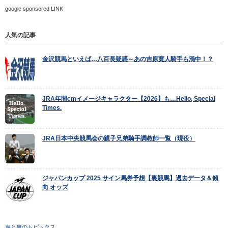
google sponsored LINK
人気の記事
金沢競馬といえば…八百長疑惑～あの吉原寛人騎手も渦中！？
JRA年間cmイメージキャラクター【2026】も…Hello, Special
Times.
JRA日本中央競馬会の親子兄弟騎手調教師一覧（現役）
ジャパンカップ 2025 サイン馬券予想【裏競馬】過去データ＆傾
向 オッズ
表と裏のトピックス