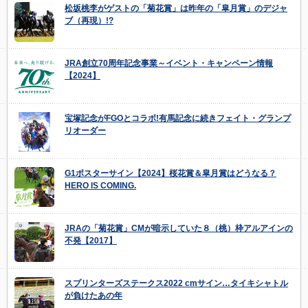
松坂桃李がゲストの「菊花賞」は昨年の「皐月賞」のデジャ
ブ（再現）!?
JRA創立70周年記念事業～イベント・キャンペーン情報
【2024】
宝塚記念がFGOとコラボ!有馬記念に続きフェイト・グランプ
リオーダー
G1ポスターサイン【2024】桜花賞＆皐月賞はどうなる？
HERO IS COMING.
JRAの「菊花賞」CMが暗示していた８（桃）枠アルアインの
不発【2017】
スプリンターズステークス2022 cmサイン…タイキシャトル
が負けたあの年