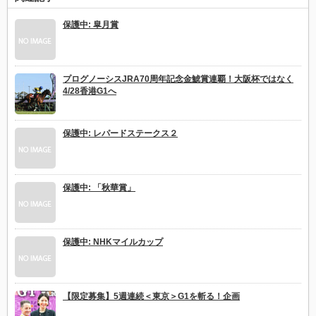
保護中: 皐月賞
プログノーシスJRA70周年記念金鯱賞連覇！大阪杯ではなく
4/28香港G1へ
保護中: レパードステークス２
保護中: 「秋華賞」
保護中: NHKマイルカップ
【限定募集】5週連続＜東京＞G1を斬る！企画