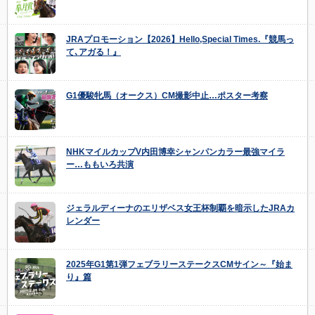
JRAプロモーション【2026】Hello,Special Times.『競馬っ
て､アガる！』
G1優駿牝馬（オークス）CM撮影中止…ポスター考察
NHKマイルカップV内田博幸シャンパンカラー最強マイラ
ー…ももいろ共演
ジェラルディーナのエリザベス女王杯制覇を暗示したJRAカ
レンダー
2025年G1第1弾フェブラリーステークスCMサイン～『始ま
り』篇