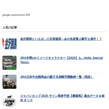
google sponsored LINK
人気の記事
金沢競馬といえば…八百長疑惑～あの吉原寛人騎手も渦中！？
JRA年間cmイメージキャラクター【2026】も…Hello, Special
Times.
JRA日本中央競馬会の親子兄弟騎手調教師一覧（現役）
ジャパンカップ 2025 サイン馬券予想【裏競馬】過去データ＆傾
向 オッズ