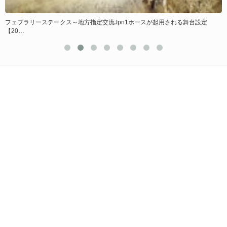
フェブラリーステークス～地方指定交流Jpn1ホースが起用される舞台設定
【20…