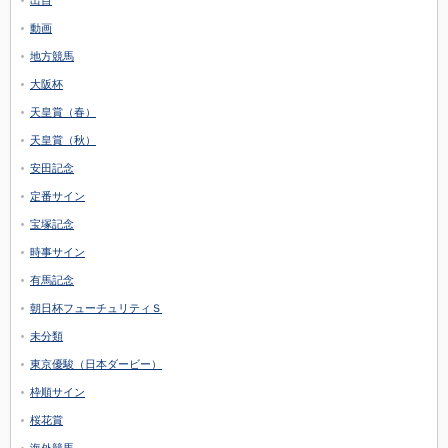
動画
地方競馬
大阪杯
天皇賞（春）
天皇賞（秋）
安田記念
定番サイン
宝塚記念
時事サイン
有馬記念
朝日杯フューチュリティＳ
未分類
東京優駿（日本ダービー）
枠順サイン
桜花賞
海外競馬