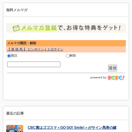
無料メルマガ
メルマガ購読・解除
【 裏 競 馬 】 ピンポイント１点サイン
購読
解除
powered by
最近の記事
CBC賞はゴゴスマ＜GO GO! Smile!＞がサイン馬券の鍵