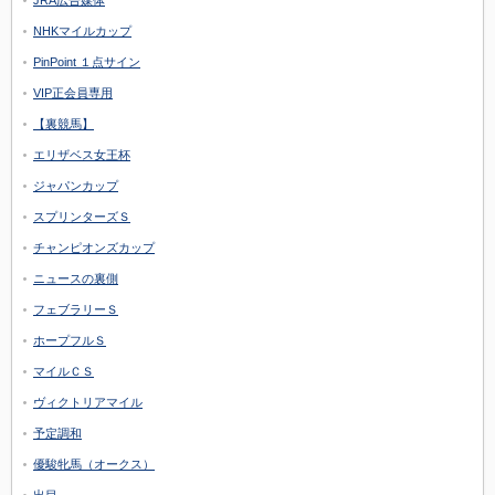
NHKマイルカップ
PinPoint １点サイン
VIP正会員専用
【裏競馬】
エリザベス女王杯
ジャパンカップ
スプリンターズＳ
チャンピオンズカップ
ニュースの裏側
フェブラリーＳ
ホープフルＳ
マイルＣＳ
ヴィクトリアマイル
予定調和
優駿牝馬（オークス）
出目