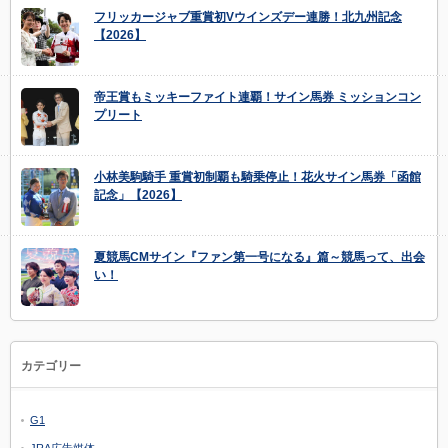
フリッカージャブ重賞初Vウインズデー連勝！北九州記念
【2026】
帝王賞もミッキーファイト連覇！サイン馬券 ミッションコン
プリート
小林美駒騎手 重賞初制覇も騎乗停止！花火サイン馬券「函館
記念」【2026】
夏競馬CMサイン『ファン第一号になる』篇～競馬って、出会
い！
カテゴリー
G1
JRA広告媒体