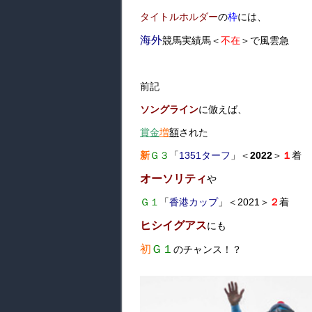
タイトルホルダー
の
枠
には、
海外
競馬実績馬＜
不在
＞で風雲急
前記
ソングライン
に倣えば、
賞金
増
額
された
新
Ｇ３
「
1351ターフ
」＜
2022
＞
１
着
オーソリティ
や
Ｇ１
「
香港カップ
」＜2021＞
２
着
ヒシイグアス
にも
初
Ｇ１
のチャンス！？