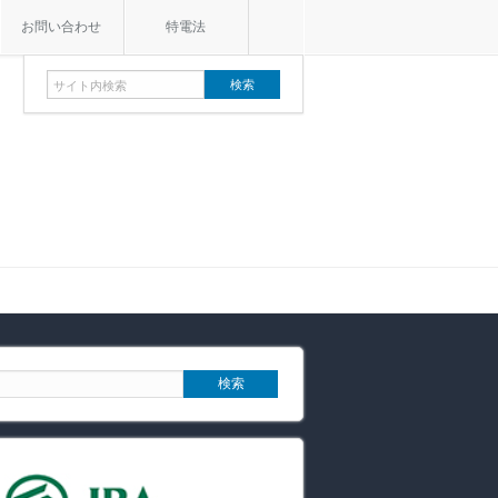
お問い合わせ
特電法