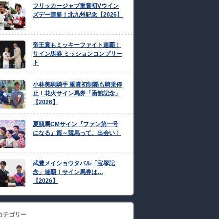
フリッカージャブ重賞初Vウイン
ズデー連勝！北九州記念【2026】
帝王賞もミッキーファイト連覇！
サイン馬券 ミッションコンプリー
ト
小林美駒騎手 重賞初制覇も騎乗停
止！花火サイン馬券「函館記念」
【2026】
夏競馬CMサイン『ファン第一号
になる』篇～競馬って、出会い！
武豊メイショウタバル「宝塚記
念」連覇！サイン馬券は…
【2026】
カテゴリー