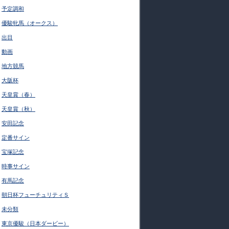
予定調和
優駿牝馬（オークス）
出目
動画
地方競馬
大阪杯
天皇賞（春）
天皇賞（秋）
安田記念
定番サイン
宝塚記念
時事サイン
有馬記念
朝日杯フューチュリティＳ
未分類
東京優駿（日本ダービー）