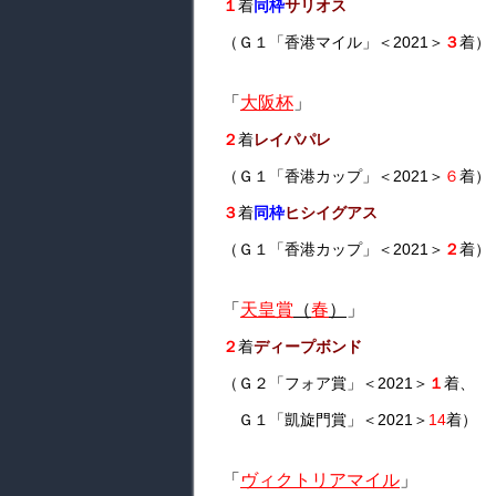
１
着
同枠
サリオス
（Ｇ１「香港マイル」＜2021＞
３
着）
「
大阪杯
」
２
着
レイパパレ
（Ｇ１「香港カップ」＜2021＞
６
着）
３
着
同枠
ヒシイグアス
（Ｇ１「香港カップ」＜2021＞
２
着）
「
天皇賞
（
春
）
」
２
着
ディープボンド
（Ｇ２「フォア賞」＜2021＞
１
着、
Ｇ１「凱旋門賞」＜2021＞
14
着）
「
ヴィクトリアマイル
」