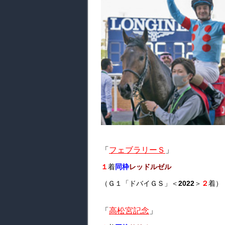
「
フェブラリーＳ
」
１
着
同枠
レッドルゼル
（Ｇ１「ドバイＧＳ」＜
2022
＞
２
着）
「
高松宮記念
」