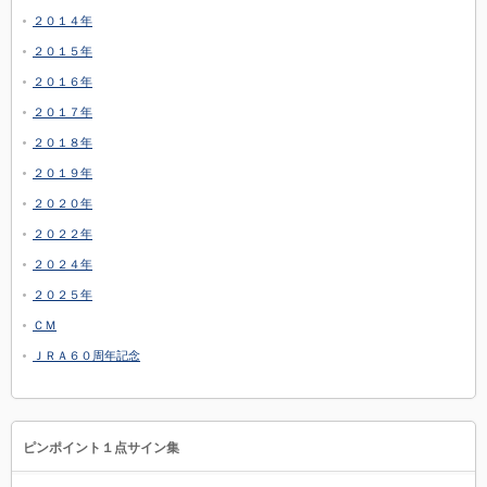
２０１４年
２０１５年
２０１６年
２０１７年
２０１８年
２０１９年
２０２０年
２０２２年
２０２４年
２０２５年
ＣＭ
ＪＲＡ６０周年記念
ピンポイント１点サイン集