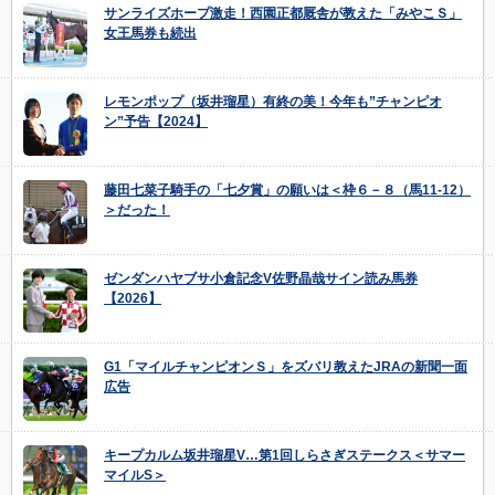
サンライズホープ激走！西園正都厩舎が教えた「みやこＳ」
女王馬券も続出
レモンポップ（坂井瑠星）有終の美！今年も”チャンピオ
ン”予告【2024】
藤田七菜子騎手の「七夕賞」の願いは＜枠６－８（馬11-12）
＞だった！
ゼンダンハヤブサ小倉記念V佐野晶哉サイン読み馬券
【2026】
G1「マイルチャンピオンＳ」をズバリ教えたJRAの新聞一面
広告
キープカルム坂井瑠星V…第1回しらさぎステークス＜サマー
マイルS＞