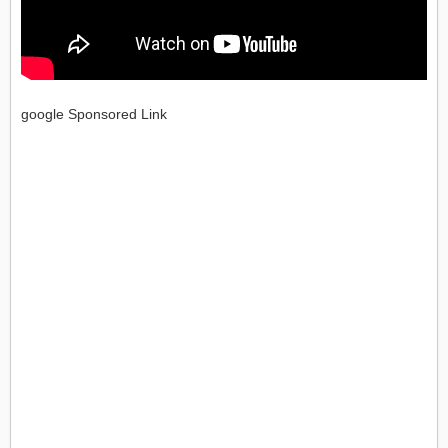
google Sponsored Link