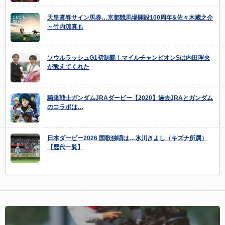
天皇賞春サイン馬券…京都競馬場開設100周年&佐々木蔵之介
～竹内涼真も
ソウルラッシュG1初制覇！マイルチャンピオンSは内田理央
が教えてくれた
騎乗戦士ガンダムJRAダービー【2020】過去JRAとガンダム
のコラボは…
日本ダービー2026 国歌独唱は…氷川きよし（キズナ所属）
【歴代一覧】