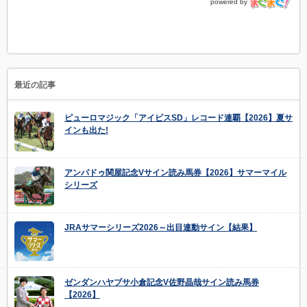
powered by
最近の記事
ピューロマジック「アイビスSD」レコード連覇【2026】夏サ
インも出た!
アンパドゥ関屋記念Vサイン読み馬券【2026】サマーマイル
シリーズ
JRAサマーシリーズ2026～出目連動サイン【結果】
ゼンダンハヤブサ小倉記念V佐野晶哉サイン読み馬券
【2026】