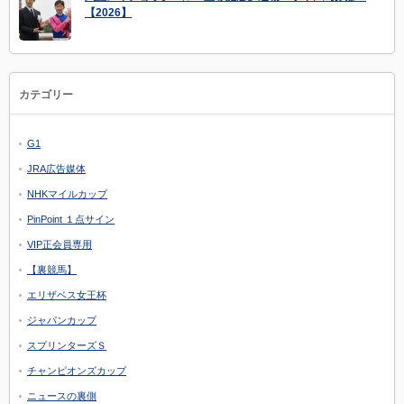
【2026】
カテゴリー
G1
JRA広告媒体
NHKマイルカップ
PinPoint １点サイン
VIP正会員専用
【裏競馬】
エリザベス女王杯
ジャパンカップ
スプリンターズＳ
チャンピオンズカップ
ニュースの裏側