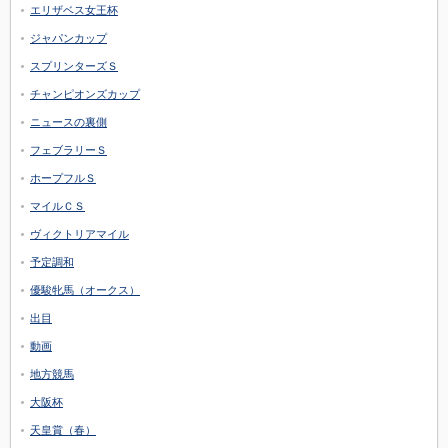
エリザベス女王杯
ジャパンカップ
スプリンターズＳ
チャンピオンズカップ
ニュースの裏側
フェブラリーＳ
ホープフルＳ
マイルＣＳ
ヴィクトリアマイル
予定調和
優駿牝馬（オークス）
出目
動画
地方競馬
大阪杯
天皇賞（春）