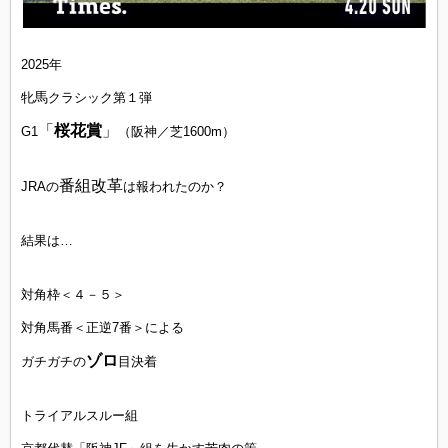
2025年
馬
牝
クラシック第１弾
「
桜花賞
」
G1
（阪神／芝1600m）
番組改革
JRAの
は報われたのか？
結果は…
対角枠＜４－５＞
対角馬番＜正逆7番＞による
ゾロ
ガチガチの
目決着
トライアルスルー組