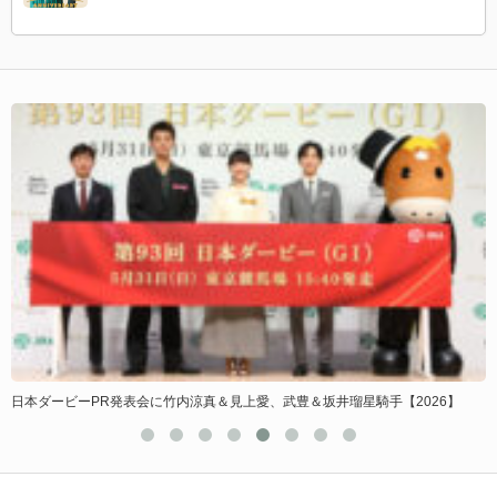
日本ダービーPR発表会に竹内涼真＆見上愛、武豊＆坂井瑠星騎手【2026】