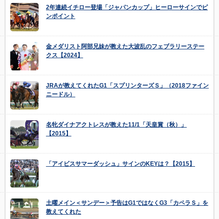
2年連続イチロー登場「ジャパンカップ」ヒーローサインでピ
ンポイント
金メダリスト阿部兄妹が教えた大波乱のフェブラリーステー
クス【2024】
JRAが教えてくれたG1「スプリンターズＳ」（2018ファイン
ニードル）
名牝ダイナアクトレスが教えた11/1「天皇賞（秋）」
【2015】
「アイビスサマーダッシュ」サインのKEYは？【2015】
土曜メイン＜サンデー＞予告はG1ではなくG3「カペラＳ」を
教えてくれた