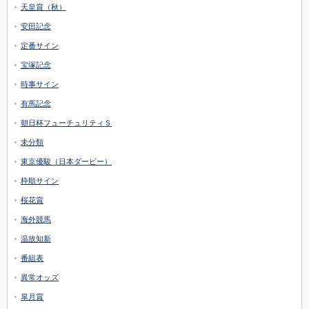
天皇賞（秋）
安田記念
定番サイン
宝塚記念
時事サイン
有馬記念
朝日杯フューチュリティＳ
未分類
東京優駿（日本ダービー）
枠順サイン
桜花賞
海外競馬
温故知新
番組表
異常オッズ
皐月賞