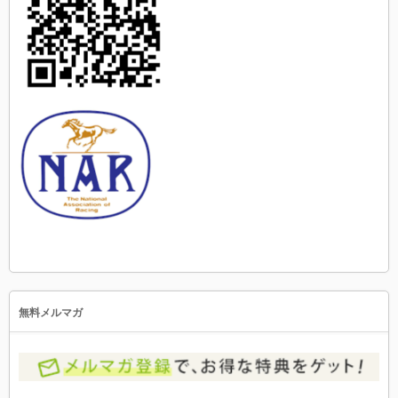
無料メルマガ