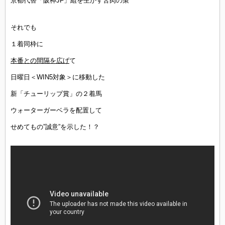
京都代替「阪神JF」組を生かす苦肉の策
それでも
１着同枠に
本番との間隔を広げ
て
日曜日＜WIN5対象＞に移動した
新「チューリップ賞」の２着馬
ウォーターガーベラを配置して
せめてもの”誠意”を示した！？