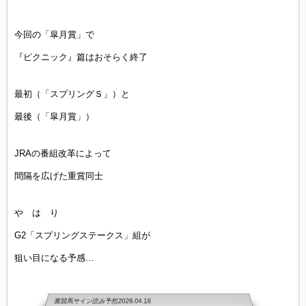
今回の「皐月賞」で
『ピクニック』篇はおそらく終了
最初（「スプリングＳ」）と
最後（「皐月賞」）
JRAの番組改革によって
間隔を広げた重賞同士
や は り
G2「スプリングステークス」組が
狙い目になる予感…
裏競馬サイン読み予想
2026.04.18