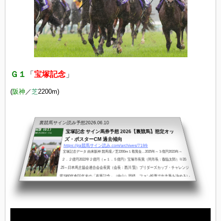
Ｇ１
「
宝塚記念
」
(
阪神
／
芝
22
00m)
裏競馬サイン読み予想
2026.06.10
宝塚記念 サイン馬券予想 2026【裏競馬】想定オッ
ズ・ポスターCM 過去傾向
https://jra競馬サイン読み.com/archives/7199
宝塚記念データ 由来阪神 競馬場／芝2200m１着賞金…2025年～３億円2023年～
２．２億円2022年２億円（←１．５億円）宝塚市長賞（同市長：森臨太郎）※20
25～日本馬主協会連合会会長賞（会長：西川 賢）ブリダーズカップ・チャレンジ
賞1960年創設年末の「有馬記念」（中山）同様、ファン投票で出走馬を決めるレ
ースを上半期の最後に関西でという趣旨で企画された2011年からブリーダーズカ
ップ・チャレンジ対象競走へ「ブリーダーズカップ ターフ」への優先出走権等20
19年からは、「コックスプレート」への優先出走権付与（フルゲート18頭...