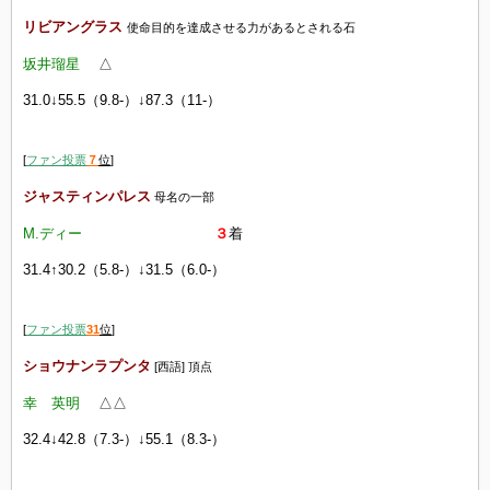
リビアングラス
使命目的を達成させる力があるとされる石
坂井瑠星
△
31.0↓55.5（9.8-）↓87.3（11-）
[
ファン投票
７
位
]
ジャスティンパレス
母名の一部
M.ディー
３
着
31.4↑30.2（5.8-）↓31.5（6.0-）
[
ファン投票
31
位
]
ショウナンラプンタ
[西語] 頂点
幸 英明
△△
32.4↓42.8（7.3-）↓55.1（8.3-）