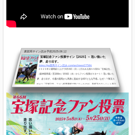
裏競馬サイン読み予想
2025.06.12
宝塚記念ファン投票サイン【2025】～ 思い描いた
夢、走り出す。
https://jra競馬サイン読み.com/archives/27584
２０２５年２週間繰り上げて6月15日（日）に行われる第６６回G1「宝塚記念」
（阪神競馬場／芝2200m）5月8日（水）からファン投票がスタート！ 思い描いた
夢、走り出す。今週の競馬から馬券に直結するKEYとなる予感…なぜ！？東京ス
ポーツ「宝塚記念」ファン投票用紙で気になったのが、表紙下のクレジット表記
写真：東京スポーツ／アフロJRAにいくらでも素材はあるだろうに東京スポー
ツ！？ということで東京スポーツがKEYなら…「東京スポーツ杯２歳ステーク
ス」ココ２年の優勝馬が、公開された週末（5/10）と開催最終日（6/1）に出走予
定...