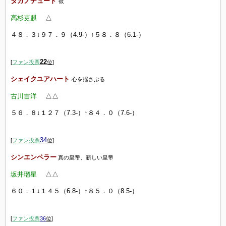
タガノデュード
彼
高杉吏麒
△
４８．３↓９７．９（4.9-）↑５８．８（6.1-）
22
[
ファン投票
位
]
シェイクユアハート
心を揺さぶる
古川吉洋
△△
５６．８↓１２７（7.3-）↑８４．０（7.6-）
34
[
ファン投票
位
]
シンエンペラー
真の皇帝、新しい皇帝
坂井瑠星
△△
６０．１↓１４５（6.8-）↑８５．０（8.5-）
[
ファン投票
36
位
]