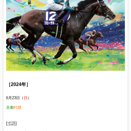
［2024年］
6月23日（
日
）
京都
代替
[
寸評
]