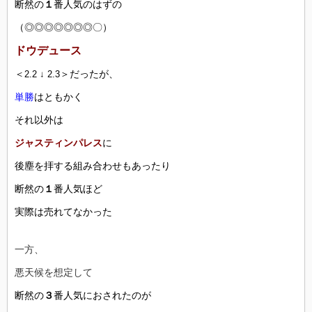
断然の
１
番人気のはずの
（◎◎◎◎◎◎◎〇）
ドウデュース
＜
＞だったが、
2.2 ↓ 2.3
単勝
はともかく
それ以外は
ジャスティンパレス
に
後塵を拝する組み合わせもあったり
断然の
１
番人気ほど
実際は売れてなかった
一方、
悪天候を想定して
断然の
３
番人気におされたのが