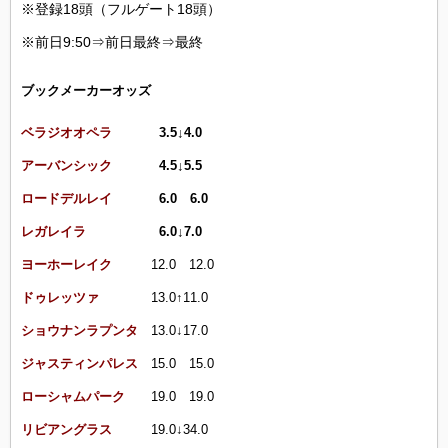
※登録18頭（フルゲート18頭）
※前日9:50⇒前日最終⇒最終
ブックメーカーオッズ
ベラジオオペラ
3.5↓4.0
アーバンシック
4.5↓5.5
ロードデルレイ
6.0 6.0
レガレイラ
6.0↓7.0
ヨーホーレイク
12.0 12.0
ドゥレッツァ
13.0↑11.0
ショウナンラプンタ
13.0
↓
17.0
ジャスティンパレス
15.0 15.0
ローシャムパーク
19.0 19.0
リビアングラス
19.0
↓
34.0