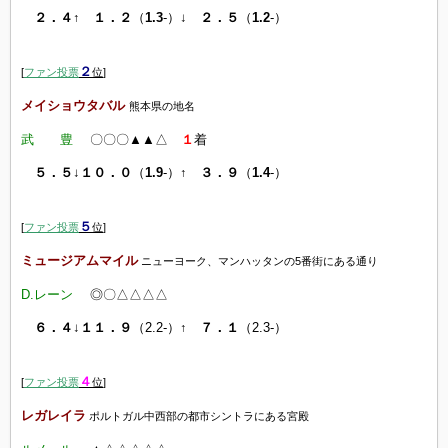
２．４
↑
１．２
（
1.3
-）↓
２．５
（
1.2
-）
２
[
ファン投票
位
]
メイショウタバル
熊本県の地名
武 豊
〇〇〇▲▲△
１
着
５．５
↓
１０．０
（
1.9
-）↑
３．９
（
1.4
-）
５
[
ファン投票
位
]
ミュージアムマイル
ニューヨーク、マンハッタンの5番街にある通り
D.レーン
◎〇△△△△
６．４
↓
１１．９
（2.2-）↑
７．１
（2.3-）
４
[
ファン投票
位
]
レガレイラ
ポルトガル中西部の都市シントラにある宮殿