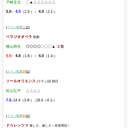
戸崎圭太
〇▲△△△△△△
5.0↑
4.5
（2.5-）↓
4.9
（2.1-）
[
ファン投票
１
位
]
ベラジオオペラ
歌劇
横山和生
◎◎◎◎〇〇〇▲
２
着
5.5
↑ 4.8
（1.8-）
↑ 4.0
（1.4-）
[
ファン投票
10
位
]
ソールオリエンス
[ラテン語] 朝日
松山弘平
△
△
△
△
7.0
↓
14.4（3.8-）↓18.6（4.1-）
[
ファン投票
11
位
]
ドゥレッツァ
激しさ、厳しさ＜音楽用語＞