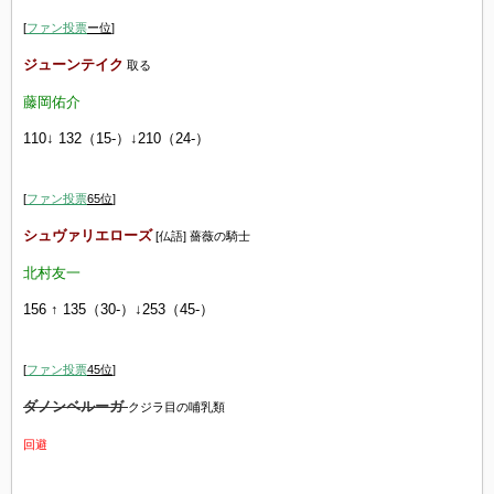
[
ファン投票
ー位
]
ジューンテイク
取る
藤岡佑介
110↓ 132（15-）↓210（24-）
[
ファン投票
65
位
]
シュヴァリエローズ
[仏語] 薔薇の騎士
北村友一
156 ↑ 135（30-）↓253（45-）
[
ファン投票
45
位
]
ダノンベルーガ
クジラ目の哺乳類
回避