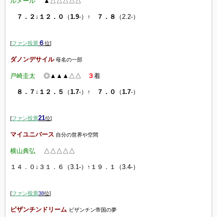
ルメール
▲△△△△△
７．２
↓
１２．０
（
1.9
-）↑
７．８
（2.2-）
６
[
ファン投票
位
]
ダノンデサイル
母名の一部
戸崎圭太
◎▲▲▲△△
３
着
８．７
↓
１２．５
（
1.7
-）↑
７．０
（
1.7
-）
21
[
ファン投票
位
]
マイユニバース
自分の世界や空間
横山典弘
△△
△△
△
１４．０↓３１．６（3.1-）↑１９．１（3.4-）
[
ファン投票
38
位
]
ビザンチンドリーム
ビザンチン帝国の夢