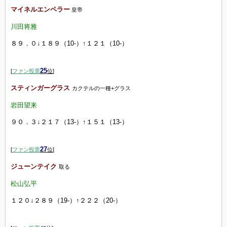
マイネルエンペラー
皇帝
川田将雅
８９．０↓１８９（10-）↑１２１（10-）
25
[
ファン投票
位
]
スティンガーグラス
カクテルの一種+グラス
岩田望来
９０．３↓２１７（13-）↑１５１（13-）
27
[
ファン投票
位
]
ジューンテイク
取る
松山弘平
１２０↓２８９（19-）↑２２２（20-）