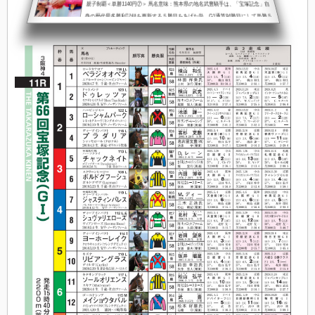
親子制覇＜単勝1140円⑦＞ 馬名意味：熊本県の地名武豊騎手は、「宝塚記念」自
身の歴代最多勝利記録を更新する５勝目をあげた尚、G1通算84勝目にして単勝５
番人気以下での初勝利となった■武豊騎手G1勝利時の＜人気＞内訳 １番人気…
４８勝 ２番人気…１７勝 ３番人気… ９勝 ４番人気… ９勝 ｜ ７番人
気… １勝 宝塚記念ファン投票が教えてくれた「宝塚記念」ファン投票の最...