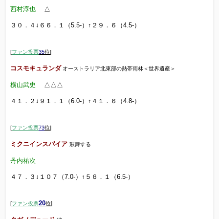
西村淳也
△
３０．４
↓６６．１（5.5-）↑２９．６（4.5-）
[
ファン投票
35
位
]
コスモキュランダ
オーストラリア北東部の熱帯雨林＜世界遺産＞
横山武史
△△△
４１．２↓９１．１（6.0-）↑４１．６（4.8-）
[
ファン投票
73
位
]
ミクニインスパイア
鼓舞する
丹内祐次
４７．３↓１０７（7.0-）↑５６．１（6.5-）
20
[
ファン投票
位
]