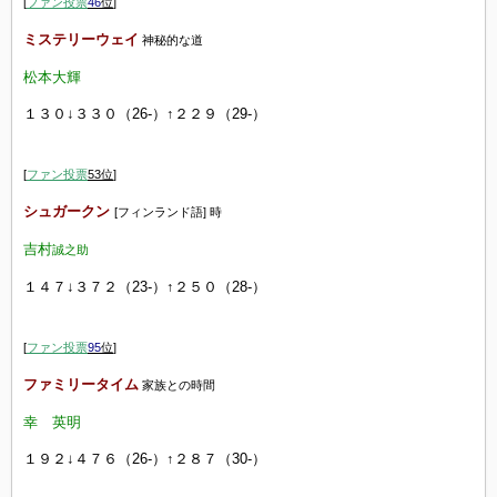
[
ファン投票
46
位
]
ミステリーウェイ
神秘的な道
松本大輝
１３０↓３３０（26-）↑２２９（29-）
[
ファン投票
53
位
]
シュガークン
[フィンランド語] 時
吉村
誠之助
１４７
↓３７２（23-）↑２５０（28-）
[
ファン投票
95
位
]
ファミリータイム
家族との時間
幸 英明
１９２↓４７６（26-）↑２８７（30-）