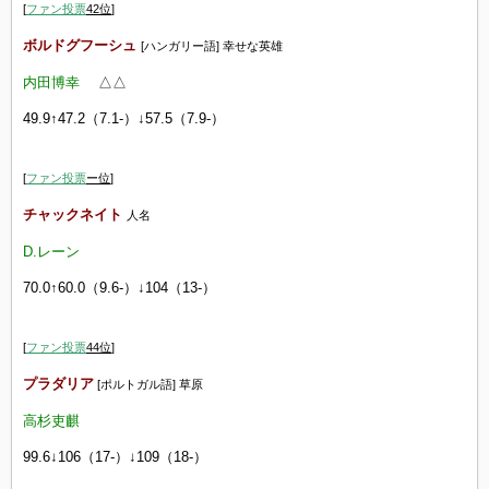
[
ファン投票
42
位
]
ボルドグフーシュ
[ハンガリー語] 幸せな英雄
内田博幸
△
△
49.9↑47.2（7.1-）↓57.5（7.9-）
[
ファン投票
ー
位
]
チャックネイト
人名
D.レーン
70.0↑60.0（9.6-）↓104（13-）
[
ファン投票
44
位
]
プラダリア
[ポルトガル語] 草原
高杉吏麒
99.6↓106（17-）↓109（18-）