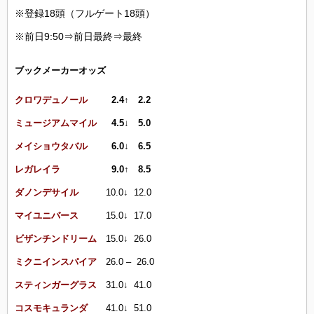
※登録18頭（フルゲート18頭）
※前日9:50⇒前日最終⇒最終
ブックメーカーオッズ
クロワデュノール
2.4
↑
2.2
ミュージアムマイル
4.5
↓
5.0
メイショウタバル
6.0
↓
6.5
レガレイラ
9.0
↑
8.5
ダノンデサイル
10.0↓ 12.0
マイユニバース
15.0↓ 17.0
ビザンチンドリーム
15.0↓ 26.0
ミクニインスパイア
26.0 – 26.0
スティンガーグラス
31.0↓ 41.0
コスモキュランダ
41.0↓ 51.0