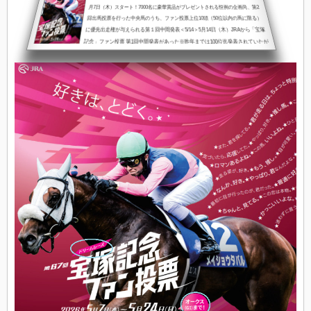
月7日（木）スタート！7000名に豪華賞品がプレゼントされる恒例の企画尚、第2
回出馬投票を行った中央馬のうち、ファン投票上位10頭（50位以内の馬に限る）
に優先出走権が与えられる第１回中間発表＜5/14＞5月14日（木）JRAから「宝塚
記念」ファン投票 第1回中間発表があった※昨年までは100位迄発表されていたが
今年は50位迄昨年のG1「ヴィクトリアマイル」でも第１回中間発表で71位だった
アスコリピチェーノが、71番目に配置され優勝しているようにファン投...