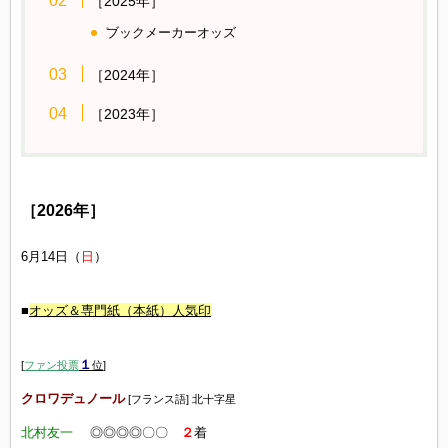
［2025年］
ブックメーカーオッズ
［2024年］
［2023年］
［2026年］
6月14日（
日
）
■
オッズ
＆専門紙（本紙）人気印
１
[
ファン投票
位
]
クロワデュノール
[フランス語] 北十字星
北村友一
◎◎◎◎〇〇
２
着