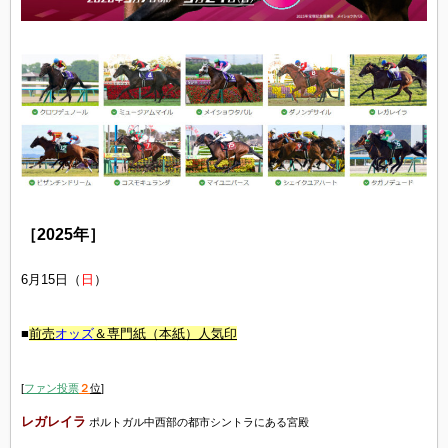
［2025年］
6月15日（
日
）
■
前売
オッズ
＆専門紙（本紙）人気印
[
ファン投票
２
位
]
レガレイラ
ポルトガル中西部の都市シントラにある宮殿