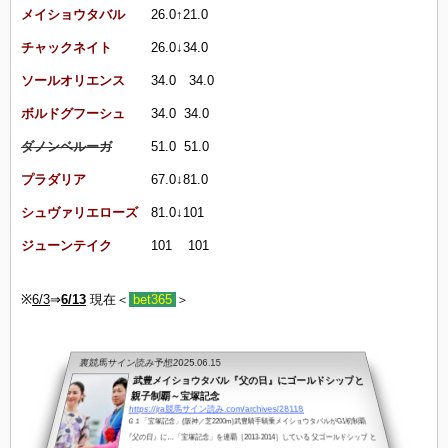
メイショウタバル
26.0↑21.0
チャックネイト
26.0
↓34
.0
ソールオリエンス
34.0 34.0
ボルドグフーシュ
34.0 34.0
ダノンベルーガ
51.0 51.0
プラダリア
67.0
↓81.0
シュヴァリエローズ
81.0
↓
101
ジューンテイク
101 101
※
6/3
⇒
6/13
現在＜
bet365
＞
裏競馬サイン読み予想
2025.06.15
武豊メイショウタバル『父の日』にゴールドシップと
親子制覇～宝塚記念
https://jra競馬サイン読み.com/archives/28118
Ｇ１「宝塚記念」(阪神／芝2200m)武豊騎手騎乗メイショウタバルがG1初制覇
『父の日』に…「宝塚記念」を連覇［2013-2014］している 父ゴールドシップ と