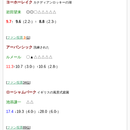
ヨーホーレイク
カナディアンロッキーの湖
岩田望来
◎◎〇△△△△△
9.7
↑ 9.6
（2.2-）↑
8.8
（2.3-）
[
ファン投票
３
位
]
アーバンシック
洗練された
ルメール
〇▲△△△△△
11.3
↑10.7（3.0-）↑10.6（2.8-）
[
ファン投票
34
位
]
ローシャムパーク
イギリスの風景式庭園
池添謙一
△
△
17.4
↓19.3（4.0-）↓28.0（6.0-）
[
ファン投票
89
位
]