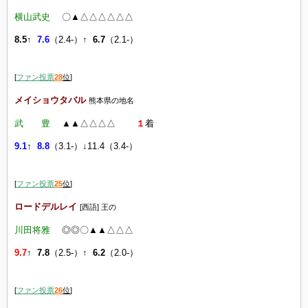
横山武史
〇▲△△△△△△
8.5
↑
7.6
（2.4-）↑
6.7
（2.1-）
[
ファン投票
28
位
]
メイショウタバル
熊本県の地名
武 豊
▲▲△△△△
１
着
9.1
↑
8.8
（3.1-）↓11.4（3.4-）
[
ファン投票
25
位
]
ロードデルレイ
[西語] 王の
川田将雅
◎◎〇▲▲△△△
9.7
↑
7.8
（2.5-）↑
6.2
（2.0-）
[
ファン投票
26
位
]