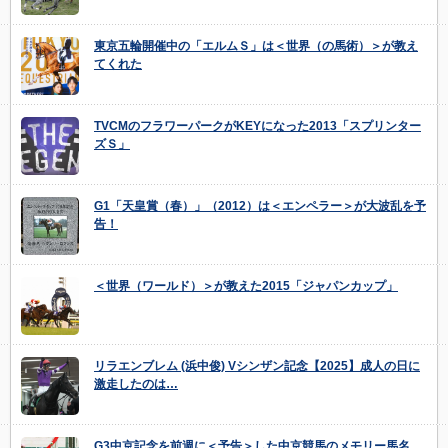
東京五輪開催中の「エルムＳ」は＜世界（の馬術）＞が教え
てくれた
TVCMのフラワーパークがKEYになった2013「スプリンター
ズＳ」
G1「天皇賞（春）」（2012）は＜エンペラー＞が大波乱を予
告！
＜世界（ワールド）＞が教えた2015「ジャパンカップ」
リラエンブレム (浜中俊) Vシンザン記念【2025】成人の日に
激走したのは…
G3中京記念を前週に＜予告＞した中京競馬のメモリー馬名