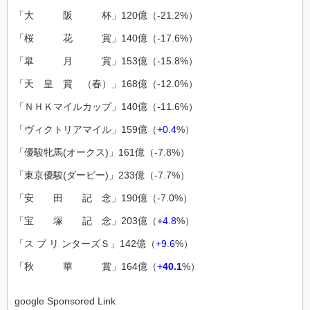
「大 阪 杯」120億（-21.2%）
「桜 花 賞」140億（-17.6%）
「皐 月 賞」153億（-15.8%）
「天 皇 賞 （春）」168億（-12.0%）
「ＮＨＫマイルカップ」140億（-11.6%）
「ヴィクトリアマイル」159億（
+0.4
%）
「優駿牝馬(オークス)」161億（-7.8%）
「東京優駿(ダービー)」233億（-7.7%）
「安 田 記 念」190億（-7.0%）
「宝 塚 記 念」203億（
+4.8
%）
「ス プ リ ンターズＳ」142億（
+9.6
%）
「秋 華 賞」164億（
+
40.1
%）
google Sponsored Link