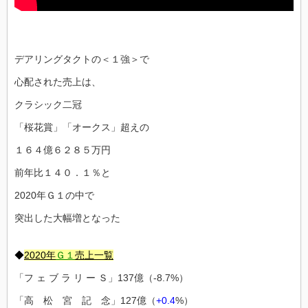
デアリングタクトの＜１強＞で
心配された売上は、
クラシック二冠
「桜花賞」「オークス」超えの
１６４億６２８５万円
前年比１４０．１％と
2020年Ｇ１の中で
突出した大幅増となった
◆
2020年
Ｇ１
売上一覧
「フ ェ ブ ラ リ ー Ｓ」137億（-8.7%）
「高 松 宮 記 念」127億（
+0.4
%）