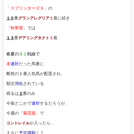
「
スプリンターズＳ
」の
番
着に続き
１０
グランアレグリア
１
「
秋華賞
」では
番
着
１３
デアリングタクト
１
春夏の
Ｇ１
戦線で
未
連対
だった馬番に
断然の
１
番人気馬が配置され、
順次
消化
されている
残るは
番のみ
２
今後どこかで
連対
するだろうが、
今週の「
菊花賞
」で
が入ったら…
コントレイル
まさに
予定調和
！？