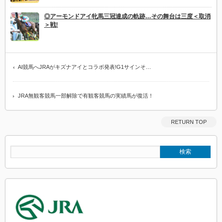
◎アーモンドアイ牝馬三冠達成の軌跡…その舞台は三度＜取消
＞戦!
AI競馬へJRAがキズナアイとコラボ発表!G1サインそ…
JRA無観客競馬一部解除で有観客競馬の実績馬が復活！
RETURN TOP