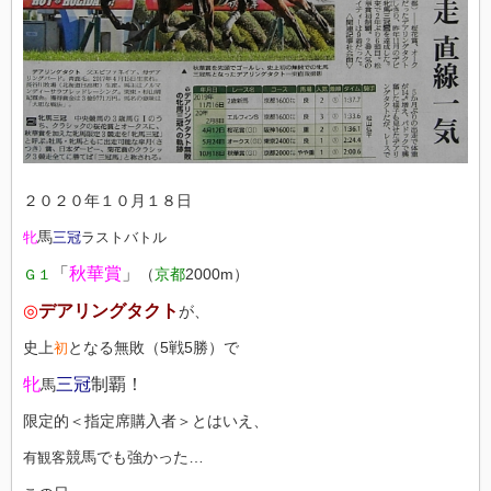
２０２０年１０月１８日
馬
牝
三冠
ラストバトル
「
秋華賞
」
（
京都
2000m）
Ｇ１
◎
デアリングタクト
が、
史上
となる無敗（5戦5勝）で
初
牝
三冠
制覇！
馬
限定的＜指定席購入者＞とはいえ、
競馬でも強かった…
有観客