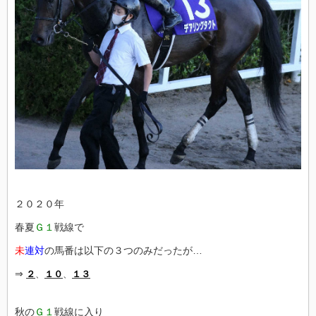
２０２０年
春夏
Ｇ１
戦線で
未
連対
の馬番は以下の３つのみだったが…
⇒
２
、
１０
、
１３
秋の
Ｇ１
戦線に入り