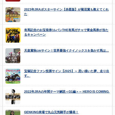
2023年JRAポスターサイン【赤星版】が菊花賞も教えてくれ
た
有馬記念のお宝発券!ルパンTHE有馬ガチャで黄金馬券が当た
るキャンペーン
天皇賞秋cmサイン！世界最強イクイノックスを負かす馬は…
宝塚記念ファン投票サイン【2025】～ 思い描いた夢、走り出
す。
2022年JRAの年間テーマ解読＜G1編＞～ HERO IS COMING.
GENKING来場で丸山元気騎手が爆発！