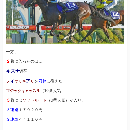
一方、
２
着に入ったのは…
キズナ
産駒
ィ
ア
を
同枠
に従えた
フ
オリキ
リ
（10番人気）
マジックキャッスル
３
着には
ソフトルート
（9番人気）が入り、
３連複
１７９２０円
３連単
４４１１０円