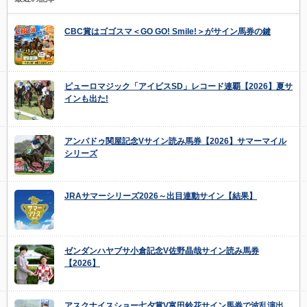
CBC賞はゴゴスマ＜GO GO! Smile!＞がサイン馬券の鍵
ピューロマジック「アイビスSD」レコード連覇【2026】夏サ
インも出た!
アンパドゥ関屋記念Vサイン読み馬券【2026】サマーマイル
シリーズ
JRAサマーシリーズ2026～出目連動サイン【結果】
ゼンダンハヤブサ小倉記念V佐野晶哉サイン読み馬券
【2026】
アスクナイスショー七夕賞V富田鈴花サイン馬券で波乱演出