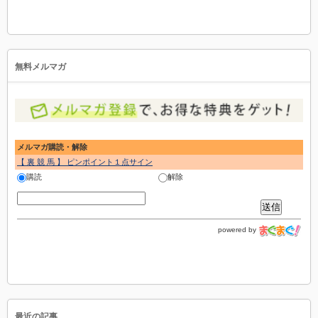
無料メルマガ
メルマガ購読・解除
【 裏 競 馬 】 ピンポイント１点サイン
購読
解除
powered by
最近の記事