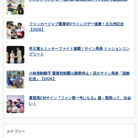
フリッカージャブ重賞初Vウインズデー連勝！北九州記念
【2026】
帝王賞もミッキーファイト連覇！サイン馬券 ミッションコン
プリート
小林美駒騎手 重賞初制覇も騎乗停止！花火サイン馬券「函館
記念」【2026】
夏競馬CMサイン『ファン第一号になる』篇～競馬って、出会
い！
カテゴリー