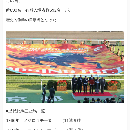
この日、
約890名（有料入場者数692名）が、
の
となった
歴史的偉業
目撃者
■
歴代牝馬三冠馬一覧
1986年…メジロラモーヌ （11戦９勝）
2003年…スティルインラブ （ ７戦５勝）