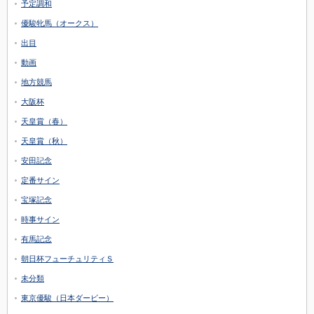
予定調和
優駿牝馬（オークス）
出目
動画
地方競馬
大阪杯
天皇賞（春）
天皇賞（秋）
安田記念
定番サイン
宝塚記念
時事サイン
有馬記念
朝日杯フューチュリティＳ
未分類
東京優駿（日本ダービー）