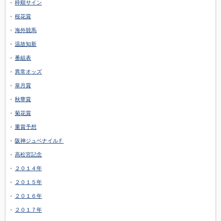
枠順サイン
桜花賞
海外競馬
温故知新
番組表
異常オッズ
皐月賞
秋華賞
菊花賞
重賞予想
阪神ジュベナイルＦ
高松宮記念
２０１４年
２０１５年
２０１６年
２０１７年