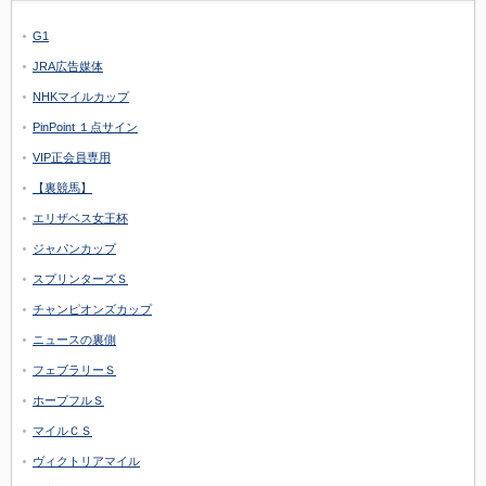
G1
JRA広告媒体
NHKマイルカップ
PinPoint １点サイン
VIP正会員専用
【裏競馬】
エリザベス女王杯
ジャパンカップ
スプリンターズＳ
チャンピオンズカップ
ニュースの裏側
フェブラリーＳ
ホープフルＳ
マイルＣＳ
ヴィクトリアマイル