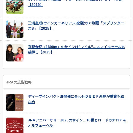
【2019】
三浦皇成(ウインカーネリアン)悲願のG1制覇「スプリンター
ズS」【2025】
京都金杯（1600m）のサインは”マイル”…スマイルセールも
後押し【2025】
JRAの広告戦略
ディープインパクト展開催に合わせＤＥＥＰ産駒が重賞を総
なめ
JRAアニバーサリー2023のサイン…10番とロードカナロア＆
オルフェーヴル