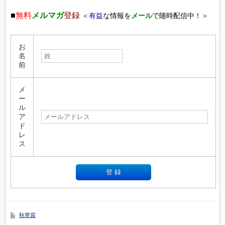
■
無料
メルマガ
登録
＜
有益
な情報を
メール
で随時配信中！＞
お
名
前
メ
ー
ル
ア
ド
レ
ス
秋華賞