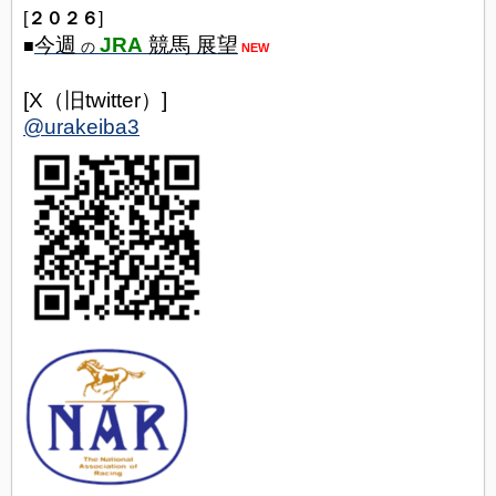
[
２０２６
]
今週
JRA
競馬 展望
■
の
NEW
[X（旧twitter）]
@urakeiba3