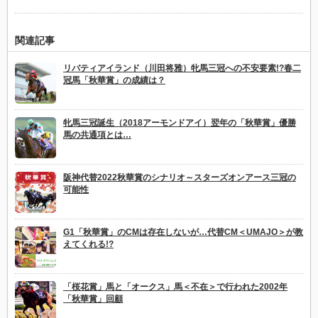
関連記事
リバティアイランド（川田将雅）牝馬三冠への不安要素!?春二
冠馬「秋華賞」の成績は？
牝馬三冠誕生（2018アーモンドアイ）翌年の「秋華賞」優勝
馬の共通項とは…
阪神代替2022秋華賞のシナリオ～スターズオンアース三冠の
可能性
G1「秋華賞」のCMは存在しないが…代替CM＜UMAJO＞が教
えてくれる!?
「桜花賞」馬と「オークス」馬＜不在＞で行われた2002年
「秋華賞」回顧