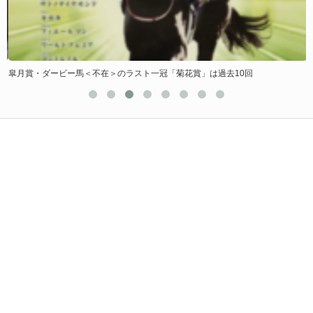
皐月賞・ダービー馬＜不在＞のラスト一冠「菊花賞」は過去10回