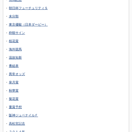
朝日杯フューチュリティＳ
未分類
東京優駿（日本ダービー）
枠順サイン
桜花賞
海外競馬
温故知新
番組表
異常オッズ
皐月賞
秋華賞
菊花賞
重賞予想
阪神ジュベナイルＦ
高松宮記念
２０１４年