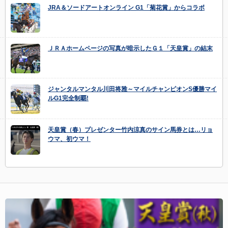
JRA＆ソードアートオンライン G1「菊花賞」からコラボ
ＪＲＡホームページの写真が暗示したＧ１「天皇賞」の結末
ジャンタルマンタル川田将雅～マイルチャンピオンS優勝マイ
ルG1完全制覇!
天皇賞（春）プレゼンター竹内涼真のサイン馬券とは…リョ
ウマ、初ウマ！