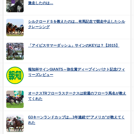
激走したのは…
シルクロードＳを教えたのは…有馬記念で競走中止したシル
クレーシング
「アイビスサマーダッシュ」サインのKEYは？【2015】
報知杯サインGIANTS～弥生賞ディープインパクト記念/フィ
リーズレビュー
オークスTRフローラステークスは前週のフローラ馬名が教え
てくれた
G3キーンランドカップは…3年連続で”アメリカ”が教えてく
れた