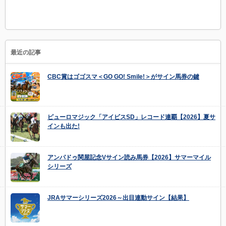
最近の記事
CBC賞はゴゴスマ＜GO GO! Smile!＞がサイン馬券の鍵
ピューロマジック「アイビスSD」レコード連覇【2026】夏サ
インも出た!
アンパドゥ関屋記念Vサイン読み馬券【2026】サマーマイル
シリーズ
JRAサマーシリーズ2026～出目連動サイン【結果】