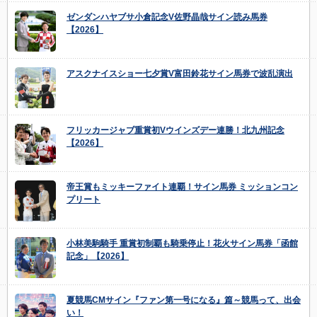
ゼンダンハヤブサ小倉記念V佐野晶哉サイン読み馬券
【2026】
アスクナイスショー七夕賞V富田鈴花サイン馬券で波乱演出
フリッカージャブ重賞初Vウインズデー連勝！北九州記念
【2026】
帝王賞もミッキーファイト連覇！サイン馬券 ミッションコン
プリート
小林美駒騎手 重賞初制覇も騎乗停止！花火サイン馬券「函館
記念」【2026】
夏競馬CMサイン『ファン第一号になる』篇～競馬って、出会
い！