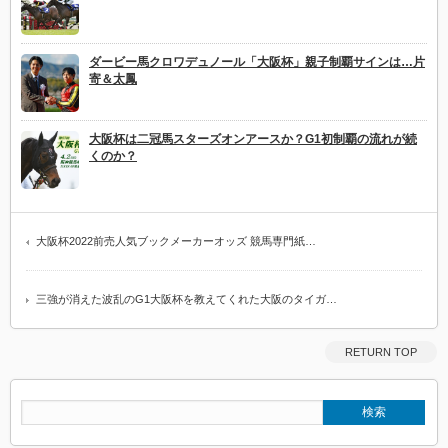
ダービー馬クロワデュノール「大阪杯」親子制覇サインは…片
寄＆太鳳
大阪杯は二冠馬スターズオンアースか？G1初制覇の流れが続
くのか？
大阪杯2022前売人気ブックメーカーオッズ 競馬専門紙…
三強が消えた波乱のG1大阪杯を教えてくれた大阪のタイガ…
RETURN TOP