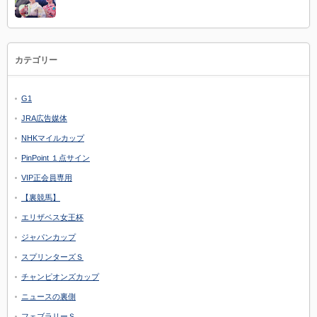
カテゴリー
G1
JRA広告媒体
NHKマイルカップ
PinPoint １点サイン
VIP正会員専用
【裏競馬】
エリザベス女王杯
ジャパンカップ
スプリンターズＳ
チャンピオンズカップ
ニュースの裏側
フェブラリーＳ