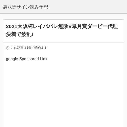
2021大阪杯レイパパレ無敗V皐月賞ダービー代理
決着で波乱!
この記事は1分で読めます
google Sponsored Link