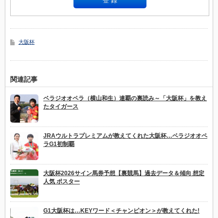
大阪杯
関連記事
ベラジオオペラ（横山和生）連覇の裏読み～「大阪杯」を教え
たタイガース
JRAウルトラプレミアムが教えてくれた大阪杯…ベラジオオペ
ラG1初制覇
大阪杯2026サイン馬券予想【裏競馬】過去データ＆傾向 想定
人気 ポスター
G1大阪杯は…KEYワード＜チャンピオン＞が教えてくれた!