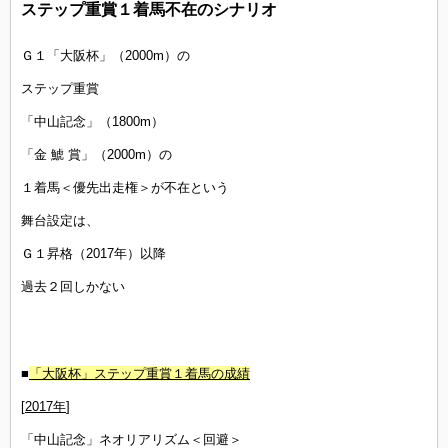
ステップ重賞１着馬不在のシナリオ
Ｇ１「大阪杯」（2000m）の
ステップ重賞
「中山記念」（1800m）
「金 鯱 賞」（2000m）の
１着馬＜優先出走権＞が不在という
舞台設定は、
Ｇ１昇格（2017年）以降
過去２回しかない
■
「大阪杯」ステップ重賞１着馬の成績
[
2017年
]
「中山記念」ネオリアリズム＜回避＞