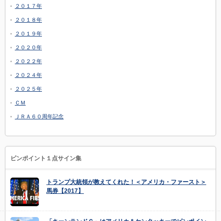
２０１７年
２０１８年
２０１９年
２０２０年
２０２２年
２０２４年
２０２５年
ＣＭ
ＪＲＡ６０周年記念
ピンポイント１点サイン集
トランプ大統領が教えてくれた！＜アメリカ・ファースト＞
馬券【2017】