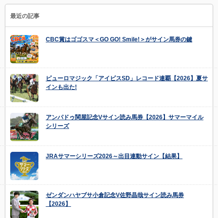
最近の記事
CBC賞はゴゴスマ＜GO GO! Smile!＞がサイン馬券の鍵
ピューロマジック「アイビスSD」レコード連覇【2026】夏サ
インも出た!
アンパドゥ関屋記念Vサイン読み馬券【2026】サマーマイル
シリーズ
JRAサマーシリーズ2026～出目連動サイン【結果】
ゼンダンハヤブサ小倉記念V佐野晶哉サイン読み馬券
【2026】