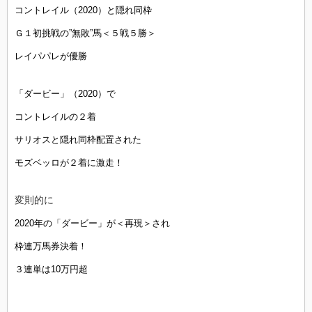
コントレイル（2020）と隠れ同枠
Ｇ１初挑戦の”無敗”馬＜５戦５勝＞
レイパパレが優勝
「ダービー」（2020）で
コントレイルの２着
サリオスと隠れ同枠配置された
モズベッロが２着に激走！
変則的に
2020年の「ダービー」が＜再現＞され
枠連万馬券決着！
３連単は10万円超