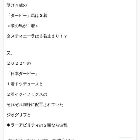
明け４歳の
「ダービー」馬は
３
着
＜隣の馬が１着＞
タスティエーラ
は
３
着止まり！？
又、
２０２２年の
「日本ダービー」
１着ドウデュースと
２着イクイノックスの
それぞれ同枠に配置されていた
ジオグリフ
と
キラーアビリティ
の２頭なら波乱