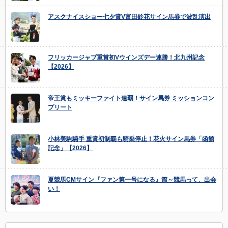
アスクナイスショー七夕賞V富田鈴花サイン馬券で波乱演出
フリッカージャブ重賞初Vウインズデー連勝！北九州記念
【2026】
帝王賞もミッキーファイト連覇！サイン馬券 ミッションコン
プリート
小林美駒騎手 重賞初制覇も騎乗停止！花火サイン馬券「函館
記念」【2026】
夏競馬CMサイン『ファン第一号になる』篇～競馬って、出会
い！