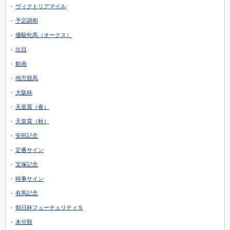
ヴィクトリアマイル
予定調和
優駿牝馬（オークス）
出目
動画
地方競馬
大阪杯
天皇賞（春）
天皇賞（秋）
安田記念
定番サイン
宝塚記念
時事サイン
有馬記念
朝日杯フューチュリティＳ
未分類