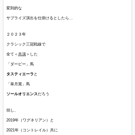
変則的な
サプライズ演出を仕掛けるとしたら…
２０２３年
クラシック三冠戦線で
全て＜
共演
＞した
「ダービー」馬
タスティエーラ
と
「皐月賞」馬
ソールオリエンス
だろう
但し、
2019年（ワグネリアン）と
2021年（コントレイル）共に