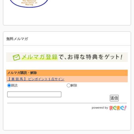
無料メルマガ
メルマガ購読・解除
【 裏 競 馬 】 ピンポイント１点サイン
購読
解除
powered by