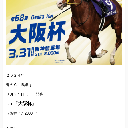
２０２４年
春のＧ１戦線は、
３月３１日（日）開幕！
「
大阪杯
」
Ｇ１
（阪神／芝2000m）