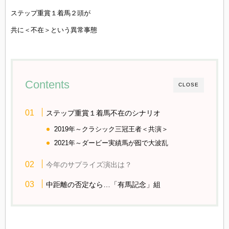
ステップ重賞１着馬２頭が
共に＜不在＞という異常事態
Contents
CLOSE
ステップ重賞１着馬不在のシナリオ
2019年～クラシック三冠王者＜共演＞
2021年～ダービー実績馬が囮で大波乱
今年のサプライズ演出は？
中距離の否定なら…「有馬記念」組