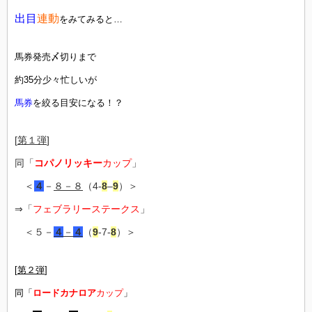
出目
連動
をみてみると…
馬券発売〆切りまで
約35分少々忙しいが
馬券
を絞る目安になる！？
[
第１弾
]
同「
コパノリッキー
カップ
」
＜
４
－
８－８
（4-
8
–
9
）＞
⇒「
フェブラリーステークス
」
＜５－
４
－
４
（
9
-7-
8
）＞
[
第２弾
]
同「
ロードカナロア
カップ
」