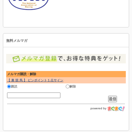
無料メルマガ
メルマガ購読・解除
【 裏 競 馬 】 ピンポイント１点サイン
購読
解除
powered by