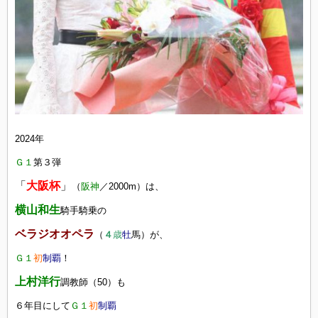
2024年
Ｇ１
第３弾
「
大阪杯
」
（
阪神
／2000m）は、
横山和生
騎手騎乗の
ベラジオオペラ
（
４
歳
牡
馬）が、
Ｇ１
初
制覇
！
上村洋行
調教師（50）も
６年目にして
Ｇ１
初
制覇