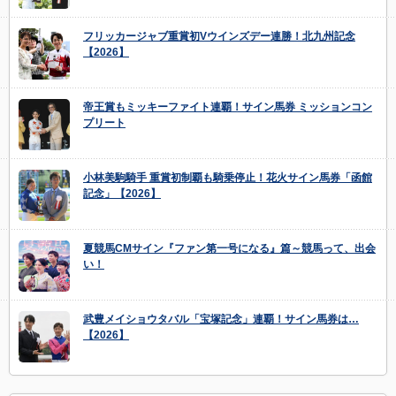
フリッカージャブ重賞初Vウインズデー連勝！北九州記念
【2026】
帝王賞もミッキーファイト連覇！サイン馬券 ミッションコン
プリート
小林美駒騎手 重賞初制覇も騎乗停止！花火サイン馬券「函館
記念」【2026】
夏競馬CMサイン『ファン第一号になる』篇～競馬って、出会
い！
武豊メイショウタバル「宝塚記念」連覇！サイン馬券は…
【2026】