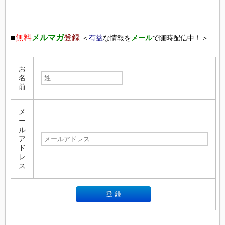
■
無料
メルマガ
登録
＜
有益
な情報を
メール
で随時配信中！＞
お
名
前
メ
ー
ル
ア
ド
レ
ス