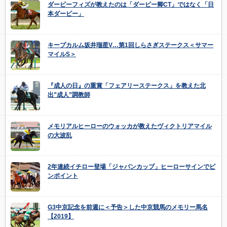
ダービーフィズが教えたのは「ダービー卿CT」ではなく「日
本ダービー」
キープカルム坂井瑠星V…第1回しらさぎステークス＜サマー
マイルS＞
『成人の日』の重賞「フェアリーステークス」を教えた北
出”成人”調教師
メモリアルヒーローのウォッカが教えたヴィクトリアマイル
の大波乱
2年連続イチロー登場「ジャパンカップ」ヒーローサインでピ
ンポイント
G3中京記念を前週に＜予告＞した中京競馬のメモリー馬名
【2019】