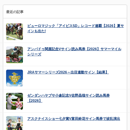
最近の記事
ピューロマジック「アイビスSD」レコード連覇【2026】夏サ
インも出た!
アンパドゥ関屋記念Vサイン読み馬券【2026】サマーマイル
シリーズ
JRAサマーシリーズ2026～出目連動サイン【結果】
ゼンダンハヤブサ小倉記念V佐野晶哉サイン読み馬券
【2026】
アスクナイスショー七夕賞V富田鈴花サイン馬券で波乱演出