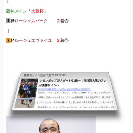
↓
阪神メイン
「
大阪杯
」
１
枠
ローシャムパーク
２
着③
｜
７
枠
ルージュエヴァイユ
３
着⑪
裏競馬サイン読み予想
2023.12.03
レモンポップJRAダートG1統一！流行語大賞のアレ
が優勝サインへ
https://jra競馬サイン読み.com/archives/20820
2023年G1「チャンピオンズカップ」（中京／D1800m）レモンポップがJRAダー
トG1統一王者へマイルまでしかなかった距離経験に加え過去10年で１度も馬券に
なったことがない大外枠も嫌われると思いきや１番人気を死守したレモンポップ
（坂井瑠星）が、ウイングアロートランセンドゴールドドリームに続く史上４頭
目のダートＧ１（JRA）完全制覇！■15番レモンポップを教えたサインは…
（土）中山３Ｒ逆15番チャンピオンエース（日）中京２R正15番カップチョ
■坂井瑠星騎手コメント＜馬が強かった＞そのひと言です。明らかに不利
な枠...