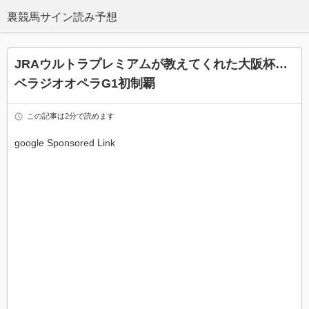
JRAウルトラプレミアムが教えてくれた大阪杯…
ベラジオオペラG1初制覇
この記事は2分で読めます
google Sponsored Link