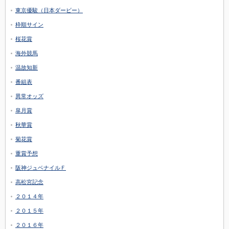
東京優駿（日本ダービー）
枠順サイン
桜花賞
海外競馬
温故知新
番組表
異常オッズ
皐月賞
秋華賞
菊花賞
重賞予想
阪神ジュベナイルＦ
高松宮記念
２０１４年
２０１５年
２０１６年