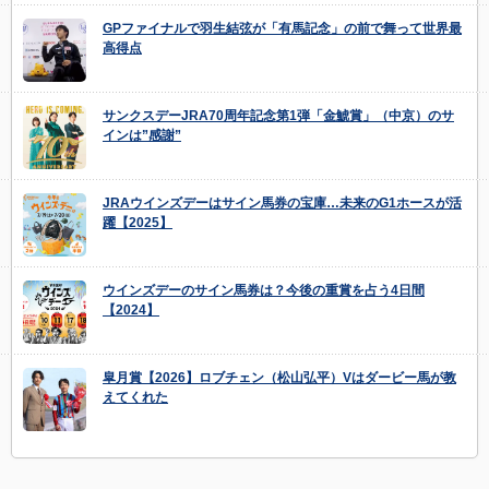
GPファイナルで羽生結弦が「有馬記念」の前で舞って世界最
高得点
サンクスデーJRA70周年記念第1弾「金鯱賞」（中京）のサ
インは”感謝”
JRAウインズデーはサイン馬券の宝庫…未来のG1ホースが活
躍【2025】
ウインズデーのサイン馬券は？今後の重賞を占う4日間
【2024】
皐月賞【2026】ロブチェン（松山弘平）Vはダービー馬が教
えてくれた