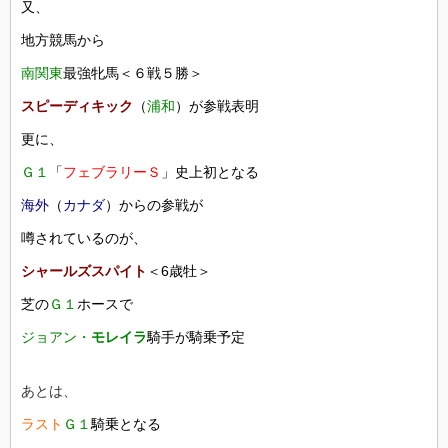
又、
地方競馬から
南関東
最強牝馬＜６戦５勝＞
スピーディキック
（
浦和
）が参戦表明
更に、
Ｇ１
「
フェブラリーＳ
」史上初となる
海外
（
カナダ
）からの参戦が
噂されているのが、
シャールズスパイト
＜6歳牡＞
芝の
Ｇ１
ホースで
ジョアン・
モレイラ
騎手が騎乗予定
あとは、
ラスト
Ｇ１
騎乗となる