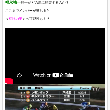
福永祐一
騎手がどの馬に騎乗するのか？
ここまでメンバーが落ちると
＜
有終の美
＞の可能性も！？