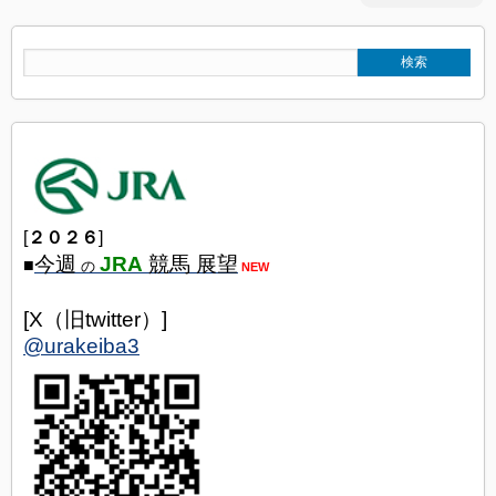
[
２０２６
]
今週
JRA
競馬 展望
■
の
NEW
[X（旧twitter）]
@urakeiba3