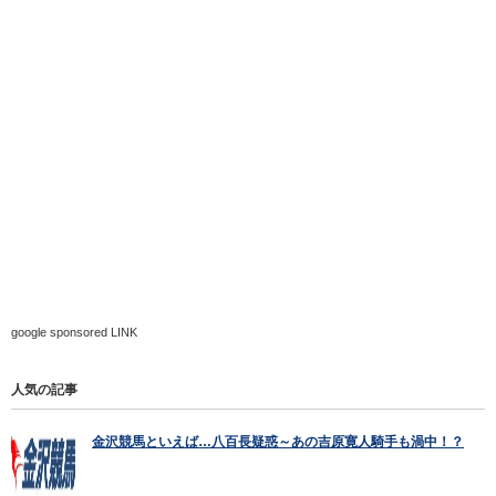
google sponsored LINK
人気の記事
金沢競馬といえば…八百長疑惑～あの吉原寛人騎手も渦中！？