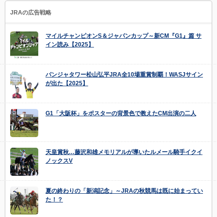
JRAの広告戦略
マイルチャンピオンS＆ジャパンカップ～新CM『G1』篇 サ
イン読み【2025】
パンジャタワー松山弘平JRA全10場重賞制覇！WASJサイン
が出た【2025】
G1「大阪杯」をポスターの背景色で教えたCM出演の二人
天皇賞秋…藤沢和雄メモリアルが導いたルメール騎手イクイ
ノックスV
夏の終わりの「新潟記念」～JRAの秋競馬は既に始まってい
た！？