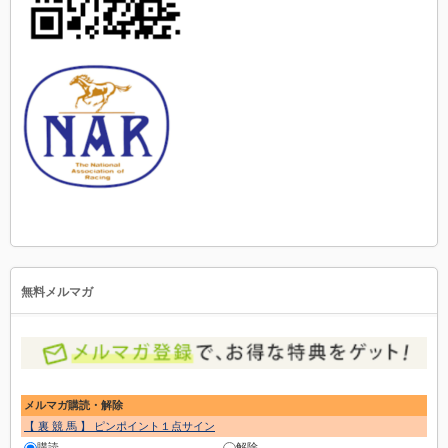
無料メルマガ
メルマガ購読・解除
【 裏 競 馬 】 ピンポイント１点サイン
購読
解除