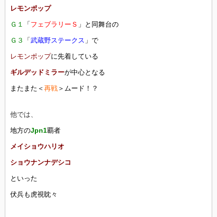
レモンポップ
Ｇ１
「
フェブラリーＳ
」と同舞台の
Ｇ３
「
武蔵野ステークス
」で
レモンポップ
に先着している
ギルデッドミラー
が中心となる
またまた＜
再戦
＞ムード！？
他では、
地方の
Jpn1
覇者
メイショウハリオ
ショウナンナデシコ
といった
伏兵も虎視眈々