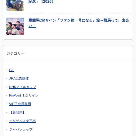
記念」【2026】
夏競馬CMサイン『ファン第一号になる』篇～競馬って、出会
い！
カテゴリー
G1
JRA広告媒体
NHKマイルカップ
PinPoint １点サイン
VIP正会員専用
【裏競馬】
エリザベス女王杯
ジャパンカップ