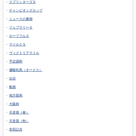
スプリンターズＳ
チャンピオンズカップ
ニュースの裏側
フェブラリーＳ
ホープフルＳ
マイルＣＳ
ヴィクトリアマイル
予定調和
優駿牝馬（オークス）
出目
動画
地方競馬
大阪杯
天皇賞（春）
天皇賞（秋）
安田記念