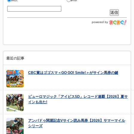
powered by
最近の記事
CBC賞はゴゴスマ＜GO GO! Smile!＞がサイン馬券の鍵
ピューロマジック「アイビスSD」レコード連覇【2026】夏サ
インも出た!
アンパドゥ関屋記念Vサイン読み馬券【2026】サマーマイル
シリーズ