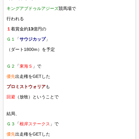
キングアブドゥルアジーズ
競馬場で
行われる
１
着賞金約
13
億円の
Ｇ１
「
サウジカップ
」
（ダート1800m）を予定
Ｇ２
「
東海Ｓ
」で
優先
出走権をGETした
プロミストウォリア
も
回避
（放牧）ということで
結局、
Ｇ３
「
根岸ステークス
」で
優先
出走権をGETした