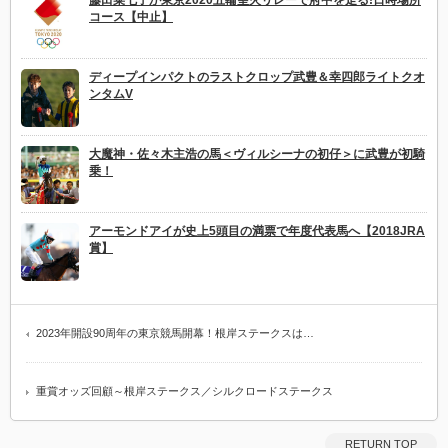
コース【中止】
ディープインパクトのラストクロップ武豊＆幸四郎ライトクオ
ンタムV
大魔神・佐々木主浩の馬＜ヴィルシーナの初仔＞に武豊が初騎
乗！
アーモンドアイが史上5頭目の満票で年度代表馬へ【2018JRA
賞】
2023年開設90周年の東京競馬開幕！根岸ステークスは…
重賞オッズ回顧～根岸ステークス／シルクロードステークス
RETURN TOP