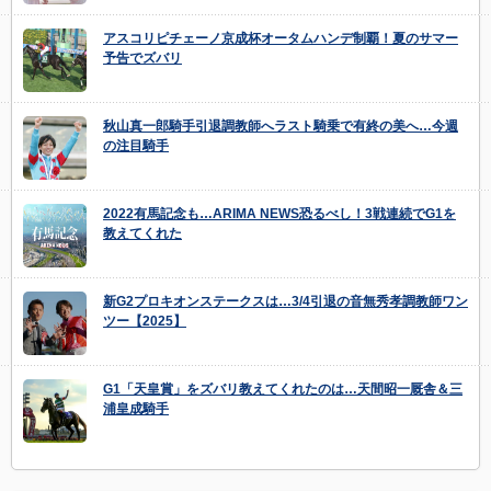
アスコリピチェーノ京成杯オータムハンデ制覇！夏のサマー
予告でズバリ
秋山真一郎騎手引退調教師へラスト騎乗で有終の美へ…今週
の注目騎手
2022有馬記念も…ARIMA NEWS恐るべし！3戦連続でG1を
教えてくれた
新G2プロキオンステークスは…3/4引退の音無秀孝調教師ワン
ツー【2025】
G1「天皇賞」をズバリ教えてくれたのは…天間昭一厩舎＆三
浦皇成騎手