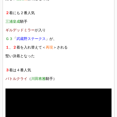
２
着にも２番人気
三浦皇成
騎手
ギルデッドミラー
が入り
Ｇ３
「
武蔵野ステークス
」が、
１
、
２
着を入れ替えて＜
再現
＞される
堅い決着となった
３
着は４番人気
バトルクライ
（
川田将雅
騎手）