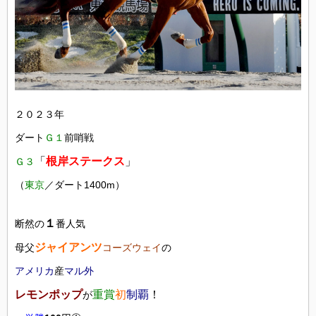
２０２３年
ダート
Ｇ１
前哨戦
「
根岸ステークス
」
Ｇ３
（
東京
／ダート1400m）
１
断然の
番人気
ジャイアンツ
母父
コーズウェイ
の
アメリカ
産
マル外
レモンポップ
重賞
初
制覇
！
が