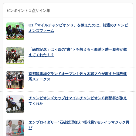
ピンポイント１点サイン集
G1「マイルチャンピオンＳ」を教えたのは…前週のチャンピ
オンズファーム
「函館記念」は＜西の”裏”＞を教える＜西浦＞勝一厩舎が教
えてくれた！？
京都競馬場グランドオープン！佐々木蔵之介が教えた福島牝
馬ステークス
チャンピオンズカップはマイルチャンピオンＳ南部杯が教え
てくれた
エンブロイダリー”石破総理従え”桜花賞Vモレイラマジック再
び