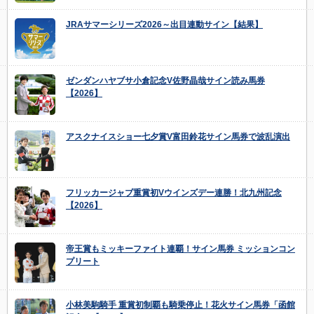
JRAサマーシリーズ2026～出目連動サイン【結果】
ゼンダンハヤブサ小倉記念V佐野晶哉サイン読み馬券
【2026】
アスクナイスショー七夕賞V富田鈴花サイン馬券で波乱演出
フリッカージャブ重賞初Vウインズデー連勝！北九州記念
【2026】
帝王賞もミッキーファイト連覇！サイン馬券 ミッションコン
プリート
小林美駒騎手 重賞初制覇も騎乗停止！花火サイン馬券「函館