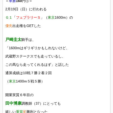
＜
単勝
160
円①＞
2月19日（日）に行われる
Ｇ１
「
フェブラリーＳ
」（
東京
1600m）の
優先
出走権をGETした
戸崎圭太
騎手は、
「1600mはギリギリかもしれないけど、
武蔵野ステークスでも走っているし、
この馬なら走ってくれるはず」と話した
通算成績は10戦７勝２着２回
（
東京
1400m５戦５勝）
開業実質６年目の
田中博康
調教師（37）にとっても
嬉しい
重賞
初
勝利となった