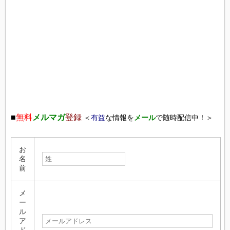
■
無料
メルマガ
登録
＜
有益
な情報を
メール
で随時配信中！＞
お
名
前
メ
ー
ル
ア
ド