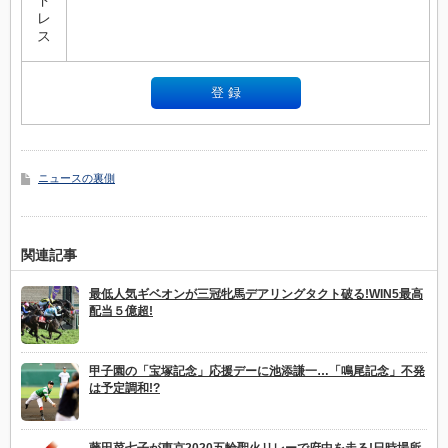
レ
ス
ニュースの裏側
関連記事
最低人気ギベオンが三冠牝馬デアリングタクト破る!WIN5最高
配当５億超!
甲子園の「宝塚記念」応援デーに池添謙一…「鳴尾記念」不発
は予定調和!?
藤田菜七子が東京2020五輪聖火リレーで府中を走る!日時場所