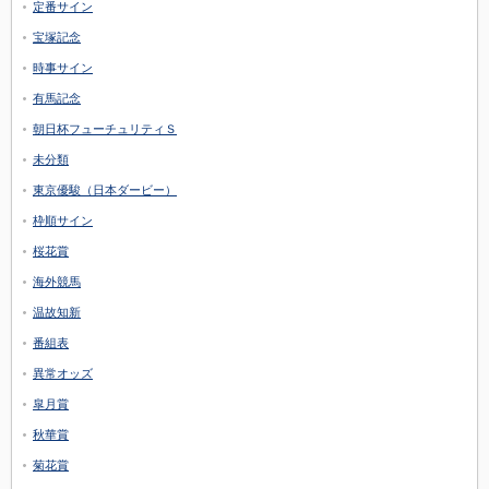
定番サイン
宝塚記念
時事サイン
有馬記念
朝日杯フューチュリティＳ
未分類
東京優駿（日本ダービー）
枠順サイン
桜花賞
海外競馬
温故知新
番組表
異常オッズ
皐月賞
秋華賞
菊花賞