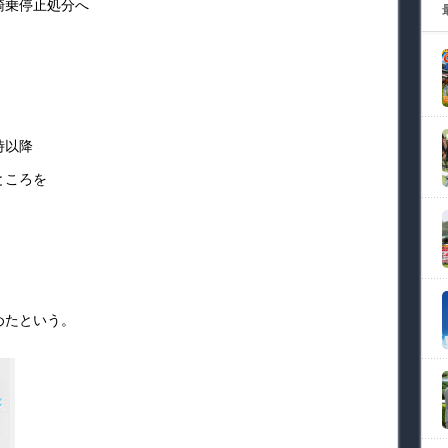
騎乗停止処分へ
時以降
ところを
めたという。