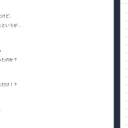
たけど、
たというが…
ら
ったのか？
ただけ！？
…