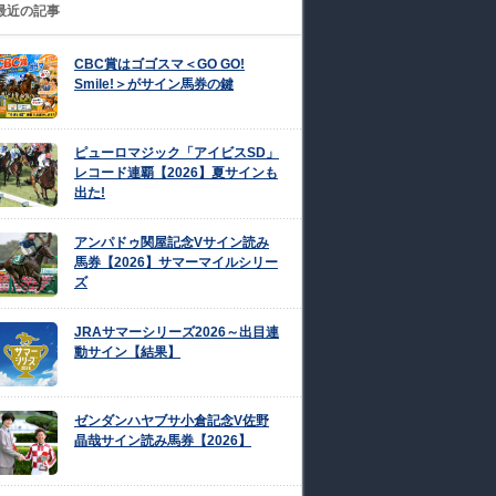
最近の記事
CBC賞はゴゴスマ＜GO GO!
Smile!＞がサイン馬券の鍵
ピューロマジック「アイビスSD」
レコード連覇【2026】夏サインも
出た!
アンパドゥ関屋記念Vサイン読み
馬券【2026】サマーマイルシリー
ズ
JRAサマーシリーズ2026～出目連
動サイン【結果】
ゼンダンハヤブサ小倉記念V佐野
晶哉サイン読み馬券【2026】