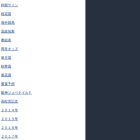
枠順サイン
桜花賞
海外競馬
温故知新
番組表
異常オッズ
皐月賞
秋華賞
菊花賞
重賞予想
阪神ジュベナイルＦ
高松宮記念
２０１４年
２０１５年
２０１６年
２０１７年