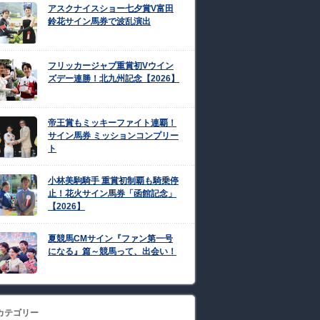
アスクナイスショー七夕賞V富田
鈴花サイン馬券で波乱演出
フリッカージャブ重賞初Vウイン
ズデー連勝！北九州記念【2026】
帝王賞もミッキーファイト連覇！
サイン馬券 ミッションコンプリー
ト
小林美駒騎手 重賞初制覇も騎乗停
止！花火サイン馬券「函館記念」
【2026】
夏競馬CMサイン『ファン第一号
になる』篇～競馬って、出会い！
カテゴリー