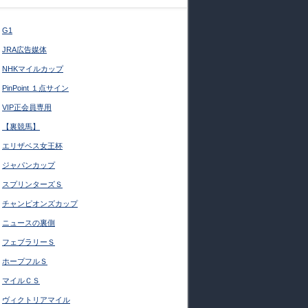
G1
JRA広告媒体
NHKマイルカップ
PinPoint １点サイン
VIP正会員専用
【裏競馬】
エリザベス女王杯
ジャパンカップ
スプリンターズＳ
チャンピオンズカップ
ニュースの裏側
フェブラリーＳ
ホープフルＳ
マイルＣＳ
ヴィクトリアマイル