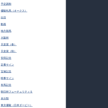
予定調和
優駿牝馬（オークス）
出目
動画
地方競馬
大阪杯
天皇賞（春）
天皇賞（秋）
安田記念
定番サイン
宝塚記念
時事サイン
有馬記念
朝日杯フューチュリティＳ
未分類
東京優駿（日本ダービー）