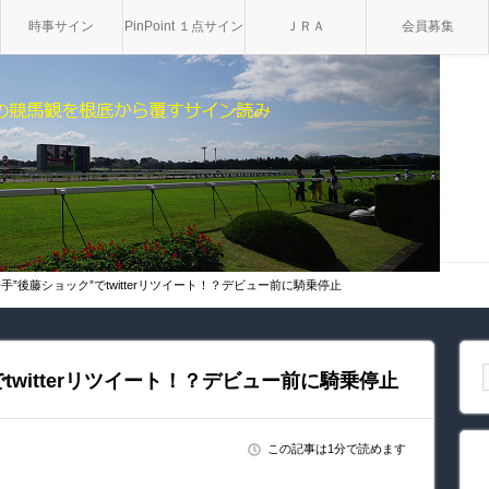
時事サイン
PinPoint １点サイン
ＪＲＡ
会員募集
手”後藤ショック”でtwitterリツイート！？デビュー前に騎乗停止
twitterリツイート！？デビュー前に騎乗停止
この記事は1分で読めます