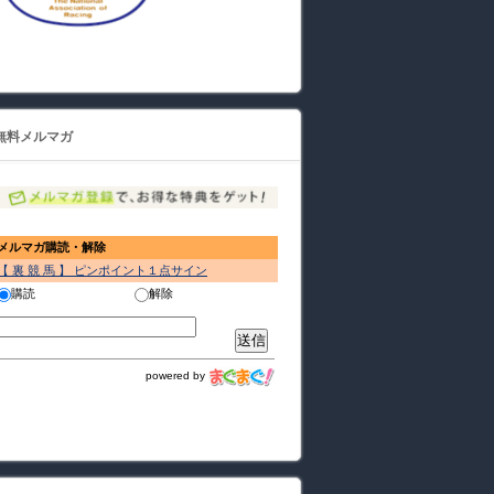
無料メルマガ
メルマガ購読・解除
【 裏 競 馬 】 ピンポイント１点サイン
購読
解除
powered by