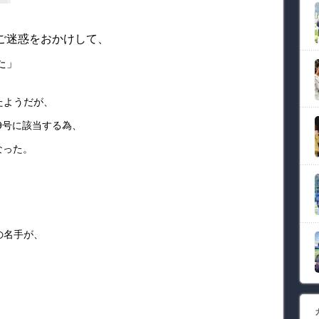
ご迷惑をおかけして、
た」
たようだが、
9号に該当する為、
なった。
、
の名手が、