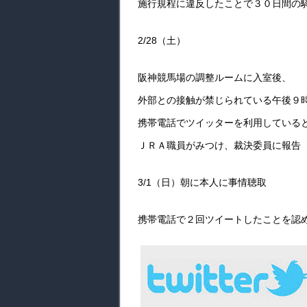
施行規程に違反したことで３０日間の
2/28（土）
阪神競馬場の調整ルームに入室後、
外部との接触が禁じられている午後９
携帯電話でツイッターを利用している
ＪＲＡ職員がみつけ、裁決委員に報告
3/1（日）朝に本人に事情聴取
携帯電話で２回ツイートしたことを認