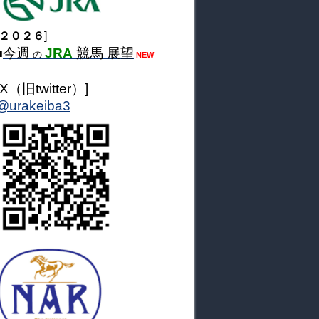
２０２６
]
今週
JRA
競馬 展望
■
の
NEW
[X（旧twitter）]
@urakeiba3