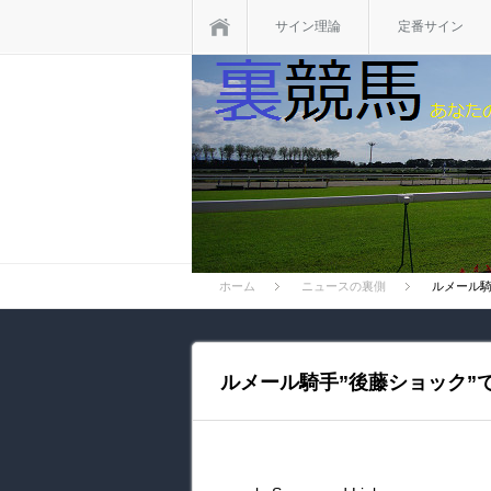
ホーム
サイン理論
定番サイン
ホーム
ニュースの裏側
ルメール騎
ルメール騎手”後藤ショック”で