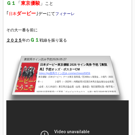
Ｇ１
「
東京優駿
」
こと
｢
ダービー
｣
デーにて
日本
フィナーレ
その大一番を前に
Ｇ１
２０２５
年の
戦線を振り返る
裏競馬サイン読み予想
2026.05.27
日本ダービー東京優駿 2026 サイン馬券 予想【裏競
馬】予想オッズ・ポスターCM
https://jra競馬サイン読み.com/archives/6959
東京優駿（日本ダービー）データ東京 競馬場／芝2400m１着賞金…３億円（2023
年～） ２億円（～2022年）内閣総理大臣賞日本馬主協会連合会会長賞
（会長：大八木信行）東京馬主協会賞（会長：森保彦）朝日新聞社賞＜騎手賞＞
1932年目黒競馬場にて英国「ダービーステークス」を範に創設1934年東京競馬場
へ移設「優駿牝馬」「中山四歳牝馬特別（現：桜花賞）」「横浜農林省賞典四歳
呼馬（現：皐月賞）」「京都農林省賞典四歳呼馬（現：菊花賞）」と共に五大ク
ラシック競走のひとつ（フルゲート18頭）日本馬：「皐月賞」１～５着馬...