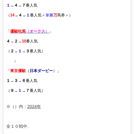
１
→
４
→
７
番人気
（
14
→
４
→
１
番人気＜
単勝
万
馬券＞）
「
優駿牝馬
（
オークス
）
」
４
→
２
→
10
番人気
（
２
→
１
→
３
番人気）
↓
「
東京優駿
（
日本ダービー
）」
１
→
３
→
６
番人気
（
９
→
１
→
７
番人気）
※（）内：
2024年
全１０戦中、