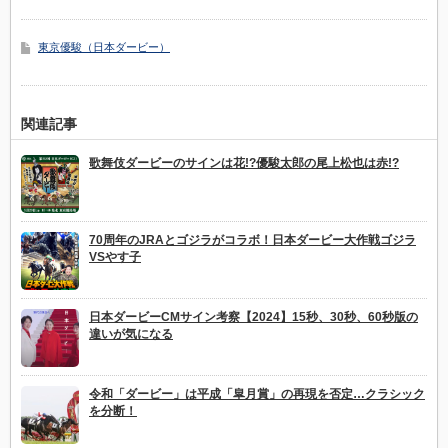
東京優駿（日本ダービー）
関連記事
歌舞伎ダービーのサインは花!?優駿太郎の尾上松也は赤!?
70周年のJRAとゴジラがコラボ！日本ダービー大作戦ゴジラ
VSやす子
日本ダービーCMサイン考察【2024】15秒、30秒、60秒版の
違いが気になる
令和「ダービー」は平成「皐月賞」の再現を否定…クラシック
を分断！