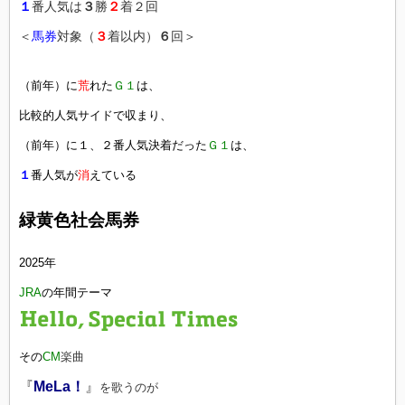
１
番人気は
３
勝
２
着２回
＜
馬券
対象（
３
着以内）
６
回＞
（前年）に
荒
れた
Ｇ１
は、
比較的人気サイドで収まり、
（前年）に１、２番人気決着だった
Ｇ１
は、
１
番人気が
消
えている
緑黄色社会馬券
2025年
JRA
の年間テーマ
その
CM
楽曲
『
MeLa！
』
を歌うのが