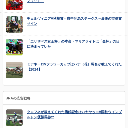
ンプリ）」
チェルヴィニアV秋華賞⇔府中牝馬ステークス～最後の市長賞
サイン
「エリザベス女王杯」の本命・マリアライトは「金杯」の日
に決まっていた
ミアネーロVフラワーカップはハナ（花）馬名が教えてくれた
【2024】
JRAの広告戦略
クロフネが教えてくれた函館記念はハヤヤッコV国枝ウインブ
ルドン優勝馬券!?