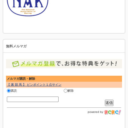
無料メルマガ
メルマガ購読・解除
【 裏 競 馬 】 ピンポイント１点サイン
購読
解除
powered by