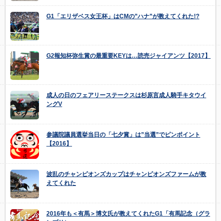
G1「エリザベス女王杯」はCMの”ハナ”が教えてくれた!?
G2報知杯弥生賞の最重要KEYは…読売ジャイアンツ【2017】
成人の日のフェアリーステークスは杉原言成人騎手キタウイ
ングV
参議院議員選挙当日の「七夕賞」は”当選”でピンポイント
【2016】
波乱のチャンピオンズカップはチャンピオンズファームが教
えてくれた
2016年も＜有馬＞博文氏が教えてくれたG1「有馬記念（グラ