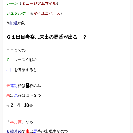
レーン
（
ミュージアムマイル
）
シュタルケ
（※
マイユニバース
）
※
抽選
対象
Ｇ１出目考察…未出の馬番が出る！？
ココまでの
Ｇ１
レース９戦の
出目
を考察すると…
未
連対
枠は
２
枠のみ
未
出
馬
番は以下３つ
2
4
18
⇒
、
、
番
「
皐月賞
」から
５戦連続
で
未
出
馬
番が出現中なので