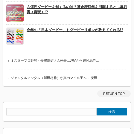
３億円ダービーを制するのは？賞金増額年を回顧すると…皐月
賞＜再現＞!?
今年の「日本ダービー」もダービーリボンが教えてくれる!?
ミスタープロ野球・長嶋茂雄さん死去…JRAから追悼馬券…
ジャンタルマンタル（川田将雅）が真のマイル王へ～ 安田…
RETURN TOP