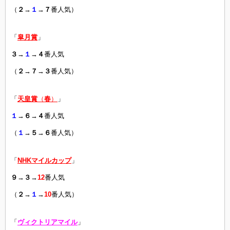
（
２
→
１
→
７
番人気）
「
皐月賞
」
３
→
１
→
４
番人気
（
２
→
７
→
３
番人気）
「
天皇賞
（
春
）
」
１
→
６
→
４
番人気
（
１
→
５
→
６
番人気）
「
NHKマイルカップ
」
９
→
３
→
12
番人気
（
２
→
１
→
10
番人気）
「
ヴィクトリアマイル
」