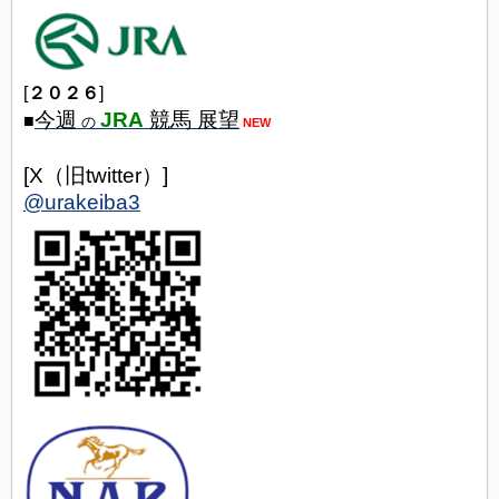
[
２０２６
]
今週
JRA
競馬 展望
■
の
NEW
[X（旧twitter）]
@urakeiba3