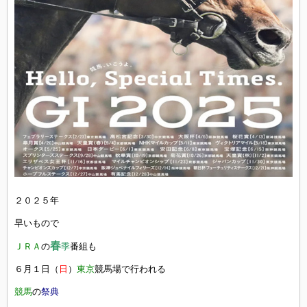
２０２５年
早いもので
春
ＪＲＡ
の
季
番組も
６月１日（
日
）
東京
競馬場で行われる
競馬
の
祭典