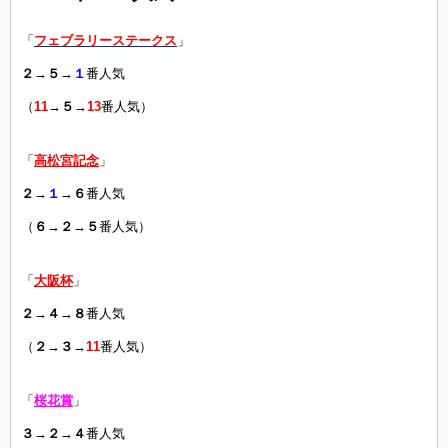
「
フェブラリーステークス
」
２
→
５
→
１
番人気
（
11
→
５
→
13
番人気）
「
高松宮記念
」
２
→
１
→
６
番人気
（
６
→
２
→
５
番人気）
「
大阪杯
」
２
→
４
→
８
番人気
（
２
→
３
→
11
番人気）
「
桜花賞
」
３
→
２
→
４
番人気