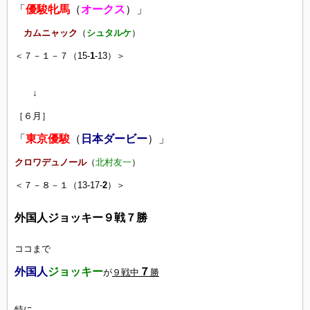
「
優駿牝馬
（
オークス
）」
カムニャック
（
シュタルケ
）
＜７－１－７（15-
1
-13）＞
↓
［６月］
「
東京優駿
（
日本ダービー
）」
クロワデュノール
（
北村友一
）
＜７－８－１（13-17-
2
）＞
外国人ジョッキー９戦７勝
ココまで
外国人
ジョッキー
７
が
９戦中
勝
特に、