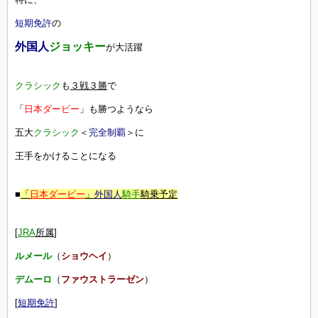
短期免許
の
外国人
ジョッキー
が大活躍
クラシック
も
３戦３勝
で
「
日本ダービー
」も勝つようなら
五大
クラシック
＜
完全制覇
＞に
王手をかけることになる
■
「
日本ダービー
」
外国人
騎手
騎乗予定
[
JRA
所属
]
ルメール
（
ショウヘイ
）
デムーロ
（
ファウストラーゼン
）
[
短期免許
]