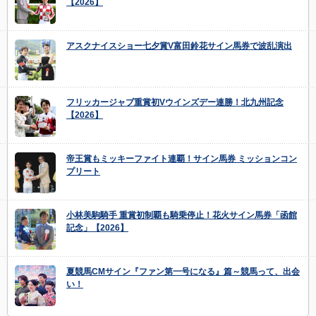
【2026】
アスクナイスショー七夕賞V富田鈴花サイン馬券で波乱演出
フリッカージャブ重賞初Vウインズデー連勝！北九州記念
【2026】
帝王賞もミッキーファイト連覇！サイン馬券 ミッションコン
プリート
小林美駒騎手 重賞初制覇も騎乗停止！花火サイン馬券「函館
記念」【2026】
夏競馬CMサイン『ファン第一号になる』篇～競馬って、出会
い！