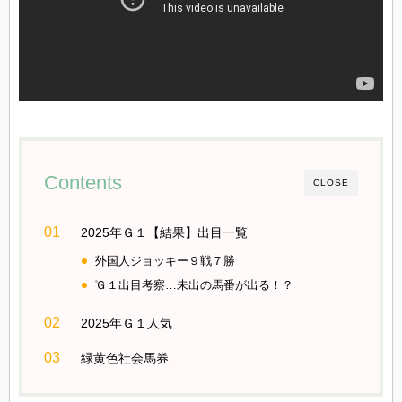
Contents
CLOSE
2025年Ｇ１【結果】出目一覧
外国人ジョッキー９戦７勝
Ｇ１出目考察…未出の馬番が出る！？
2025年Ｇ１人気
緑黄色社会馬券