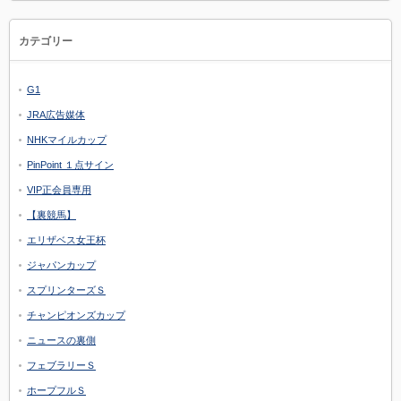
カテゴリー
G1
JRA広告媒体
NHKマイルカップ
PinPoint １点サイン
VIP正会員専用
【裏競馬】
エリザベス女王杯
ジャパンカップ
スプリンターズＳ
チャンピオンズカップ
ニュースの裏側
フェブラリーＳ
ホープフルＳ