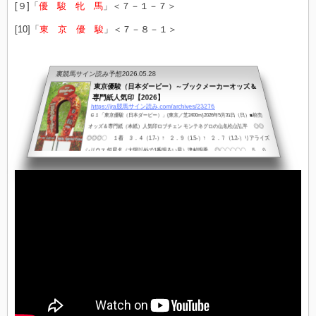
[９]「
優 駿 牝 馬
」＜７－１－７＞
[10]「
東 京 優 駿
」＜７－８－１＞
裏競馬サイン読み予想
2026.05.28
東京優駿（日本ダービー）～ブックメーカーオッズ＆
専門紙人気印【2026】
https://jra競馬サイン読み.com/archives/23276
Ｇ１「東京優駿（日本ダービー）」(東京／芝2400m)2026年5月31日（日）■前売
オッズ＆専門紙（本紙）人気印ロブチェン モンテネグロの山名松山弘平 ◎◎
◎◎◎〇 １着 ３．４（1.7-）↑ ２．９（1.5-）↑ ２．７（1.2-）リアライズ
シリウス 恒星名（太陽以外で1番明るい星）津村明秀 ◎〇〇〇〇〇 ５．０
（2.1-）↓ ６．２（2.1-）↑ ５．７（1.9-）ゴーイントゥスカイ 空を目指し、高
い目標や夢を追い求める武 豊 ▲△△△△△ ７．３（2.6-）↑ ７．１
（2.2-）↑ ６．６（2.0-）コンジェスタス 雄大雲西村淳也 ▲△△△ ９．９
（3....