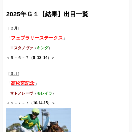
2025年Ｇ１【結果】出目一覧
［
２月
］
「
フェブラリーステークス
」
コスタノヴァ
（
キング
）
＜５－６－７（
9
–
12
–
14
）＞
［
３月
］
「
高松宮記念
」
サトノレーヴ
（
モレイラ
）
＜５－７－７（
10
-14-
15
）＞