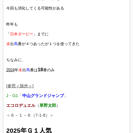
今回も消化してくる可能性がある
昨年も
「
日本ダービー
」までに
未
出
馬
番が４つあったが１つを使ってきた
ちなみに、
18
2024
年
未
出
馬
番は
番のみ
[
参照＜除外＞
]
J・G1
「
中山グランドジャンプ
」
エコロデュエル
（
草野太郎
）
＜６－１－６（7-1-8）＞
2025年Ｇ１人気