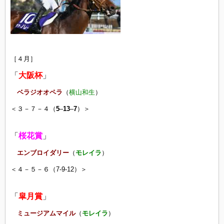
［４月］
「
大阪杯
」
ベラジオオペラ
（
横山和生
）
＜３－７－４（
5
–
13
–
7
）＞
「
桜花賞
」
エンブロイダリー
（
モレイラ
）
＜４－５－６（7-9-12）＞
「
皐月賞
」
ミュージアムマイル
（
モレイラ
）