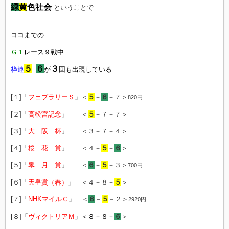
緑
黄
色社会
ということで
ココまでの
Ｇ１
レース９戦中
５
６
３
枠連
–
が
回も出現している
[１]「
フェブラリーＳ
」＜
５
－
６
－７＞
820円
[２]「
高松宮記念
」 ＜
５
－７－７＞
[３]「
大 阪 杯
」 ＜３－７－４＞
[４]「
桜 花 賞
」 ＜４－
５
－
６
＞
[５]「
皐 月 賞
」 ＜
６
－
５
－３＞
700円
[６]「
天皇賞（春）
」 ＜４－８－
５
＞
[７]「
NHKマイルＣ
」 ＜
６
－
５
－２＞
2920円
[８
]「
ヴィクトリアＭ
」
＜８－８－
６
＞