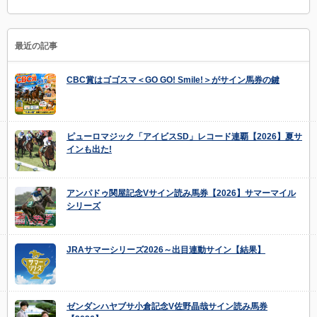
最近の記事
CBC賞はゴゴスマ＜GO GO! Smile!＞がサイン馬券の鍵
ピューロマジック「アイビスSD」レコード連覇【2026】夏サ
インも出た!
アンパドゥ関屋記念Vサイン読み馬券【2026】サマーマイル
シリーズ
JRAサマーシリーズ2026～出目連動サイン【結果】
ゼンダンハヤブサ小倉記念V佐野晶哉サイン読み馬券