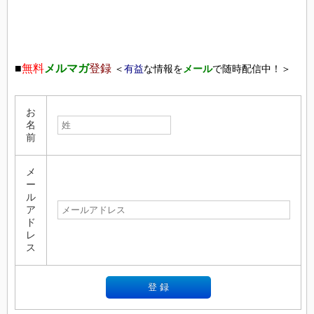
■
無料
メルマガ
登録
＜
有益
な情報を
メール
で随時配信中！＞
お
名
前
メ
ー
ル
ア
ド
レ
ス