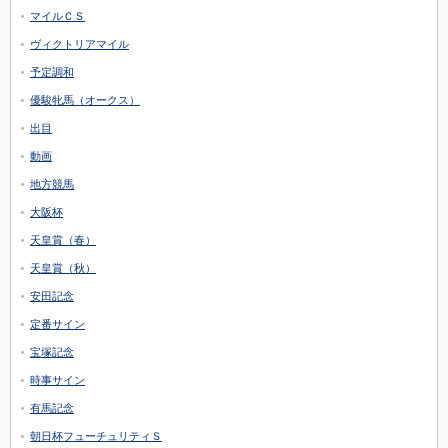
マイルＣＳ
ヴィクトリアマイル
予定調和
優駿牝馬（オークス）
出目
動画
地方競馬
大阪杯
天皇賞（春）
天皇賞（秋）
安田記念
定番サイン
宝塚記念
時事サイン
有馬記念
朝日杯フューチュリティＳ