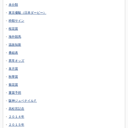
未分類
東京優駿（日本ダービー）
枠順サイン
桜花賞
海外競馬
温故知新
番組表
異常オッズ
皐月賞
秋華賞
菊花賞
重賞予想
阪神ジュベナイルＦ
高松宮記念
２０１４年
２０１５年