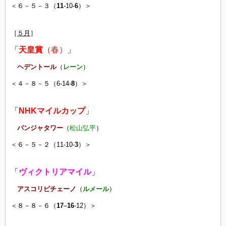
＜６－５－３（
11
-10-
6
）＞
［
５月
］
「
天皇賞
（春）
」
ヘデントール
（
レーン
）
＜４－８－５（6-14-
8
）＞
「
NHKマイルカップ
」
パンジャタワー
（
松山弘平
）
＜６－５－２（11-10-
3
）＞
「
ヴィクトリアマイル
」
アスコリピチェーノ
（
ルメール
）
＜８－８－６（
17
–
16
-12）＞