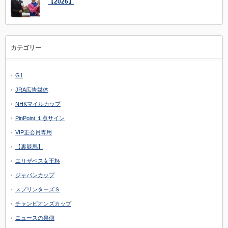
【2026】
カテゴリー
G1
JRA広告媒体
NHKマイルカップ
PinPoint １点サイン
VIP正会員専用
【裏競馬】
エリザベス女王杯
ジャパンカップ
スプリンターズＳ
チャンピオンズカップ
ニュースの裏側