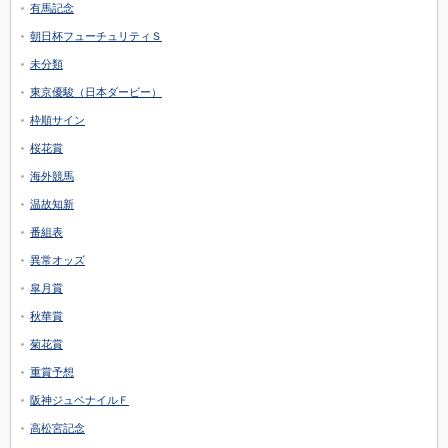
有馬記念
朝日杯フューチュリティＳ
未分類
東京優駿（日本ダービー）
枠順サイン
桜花賞
海外競馬
温故知新
番組表
異常オッズ
皐月賞
秋華賞
菊花賞
重賞予想
阪神ジュベナイルＦ
高松宮記念