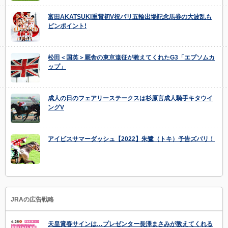
富田AKATSUKI重賞初V祝パリ五輪出場記念馬券の大波乱も
ピンポイント!
松田＜国英＞厩舎の東京遠征が教えてくれたG3「エプソムカ
ップ」
成人の日のフェアリーステークスは杉原言成人騎手キタウイ
ングV
アイビスサマーダッシュ【2022】朱鷺（トキ）予告ズバリ！
JRAの広告戦略
天皇賞春サインは…プレゼンター長澤まさみが教えてくれる