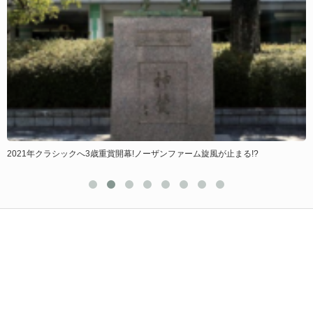
2021年クラシックへ3歳重賞開幕!ノーザンファーム旋風が止まる!?
ゴー