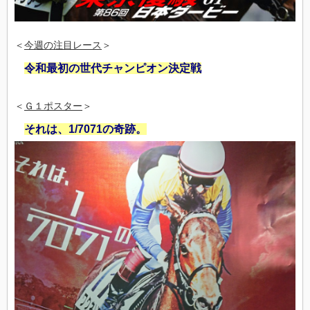
＜
今週の注目レース
＞
令和最初の世代チャンピオン決定戦
＜
Ｇ１ポスター
＞
それは、1/7071の奇跡。