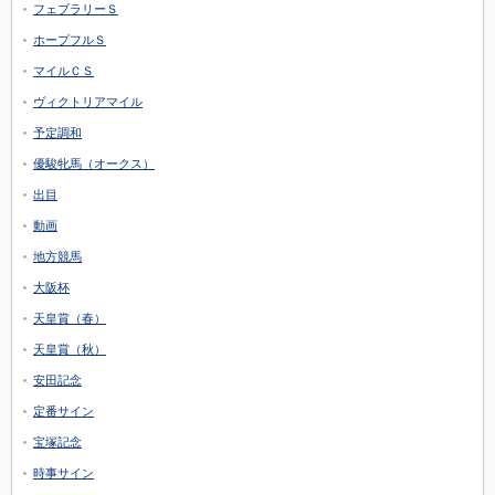
フェブラリーＳ
ホープフルＳ
マイルＣＳ
ヴィクトリアマイル
予定調和
優駿牝馬（オークス）
出目
動画
地方競馬
大阪杯
天皇賞（春）
天皇賞（秋）
安田記念
定番サイン
宝塚記念
時事サイン