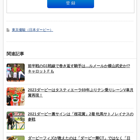
東京優駿（日本ダービー）
関連記事
前半戦のG1戦線で巻き返す騎手は…ルメールか横山武史か!?
キャロットＦも
2023ダービーはタスティエーラ69年ぶりテン乗りレーンV皐月
賞再現！
2021ダービー裏サインは「桜花賞」2着 牝馬サトノレイナスの
参戦
ダービーフィズが教えたのは「ダービー卿CT」ではなく「日