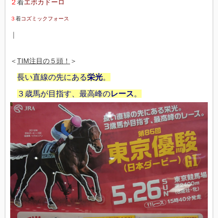
２
着
エポカドーロ
３
着
コズミックフォース
｜
＜
TIM注目の５頭！
＞
長い直線の先にある
栄光
。
３歳馬が目指す、最高峰の
レース
。