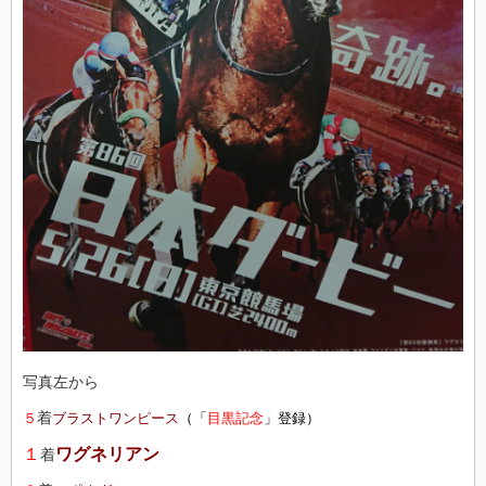
写真左から
着
５
ブラストワンピース
（「
目黒記念
」登録）
１
ワグネリアン
着