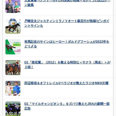
天皇賞春ヘデントールV竹内涼真が祝福～モレイラの次はレー
ン旋風
戸崎圭太ジャスティンミラノＶオート森且行が祝福!ピンポイ
ントサインも
有馬記念のサインはヒーロー！ボルドグフーシュが2022年を
どう〆る
G1「桜花賞」（2012）を教える特別な＜サクラ（馬名）＞が
２頭！
田辺裕信＆オフトレイルVベラジオが教えたラジオNIKKEI賞
G1「マイルチャンピオンＳ」をズバリ教えたJRAの新聞一面
広告