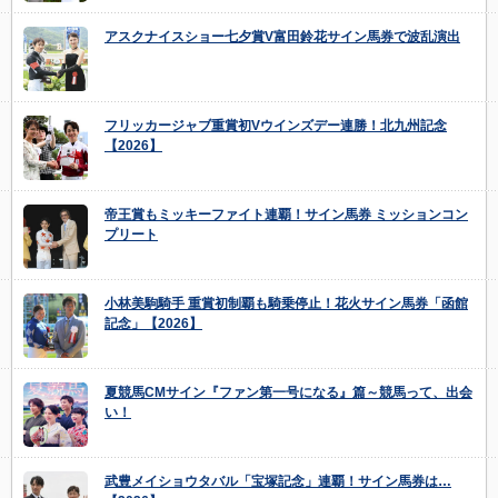
アスクナイスショー七夕賞V富田鈴花サイン馬券で波乱演出
フリッカージャブ重賞初Vウインズデー連勝！北九州記念
【2026】
帝王賞もミッキーファイト連覇！サイン馬券 ミッションコン
プリート
小林美駒騎手 重賞初制覇も騎乗停止！花火サイン馬券「函館
記念」【2026】
夏競馬CMサイン『ファン第一号になる』篇～競馬って、出会
い！
武豊メイショウタバル「宝塚記念」連覇！サイン馬券は…