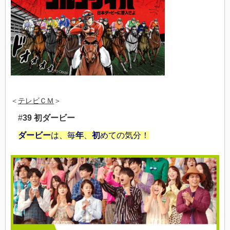
＜
テレビＣＭ
＞
#
39
初ダービー
ダービー
は、毎
年
、
初
めての気分！