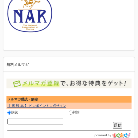
無料メルマガ
メルマガ購読・解除
【 裏 競 馬 】 ピンポイント１点サイン
購読
解除
powered by