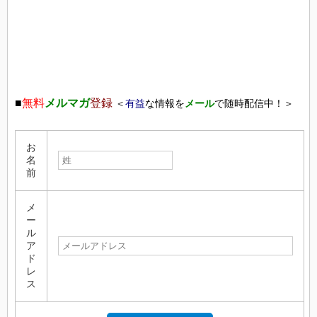
■
無料
メルマガ
登録
＜
有益
な情報を
メール
で随時配信中！＞
お
名
前
メ
ー
ル
ア
ド
レ
ス