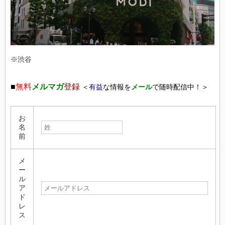
※渋谷
■
無料
メルマガ
登録
＜
有益
な情報を
メール
で随時配信中！＞
お
名
前
メ
ー
ル
ア
ド
レ
ス