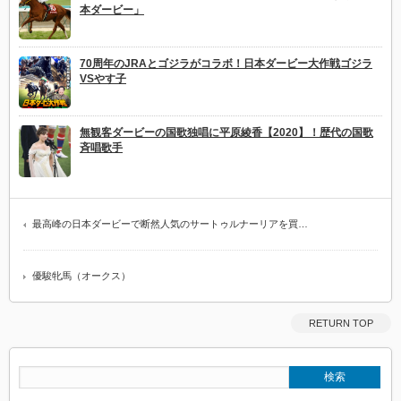
本ダービー」
70周年のJRAとゴジラがコラボ！日本ダービー大作戦ゴジラ
VSやす子
無観客ダービーの国歌独唱に平原綾香【2020】！歴代の国歌
斉唱歌手
最高峰の日本ダービーで断然人気のサートゥルナーリアを買…
優駿牝馬（オークス）
RETURN TOP