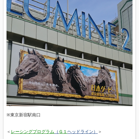
※東京新宿駅南口
＜
レーシングプログラム
（
Ｇ１
ヘッドライン）
＞