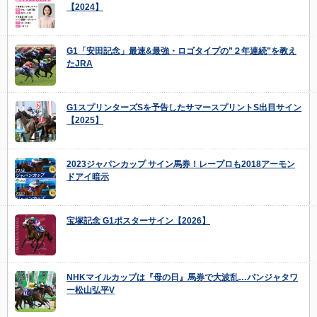
【2024】
G1「安田記念」最速&最強・ロゴタイプの”２年連続”を教え
たJRA
G1スプリンターズSを予告したサマースプリントS出目サイン
【2025】
2023ジャパンカップ サイン馬券！レープロも2018アーモン
ドアイ暗示
宝塚記念 G1ポスターサイン【2026】
NHKマイルカップは『母の日』馬券で大波乱…パンジャタワ
ー松山弘平V