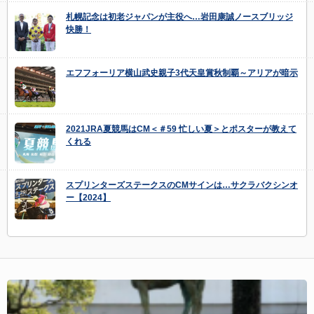
札幌記念は初老ジャパンが主役へ…岩田康誠ノースブリッジ
快勝！
エフフォーリア横山武史親子3代天皇賞秋制覇～アリアが暗示
2021JRA夏競馬はCM＜＃59 忙しい夏＞とポスターが教えて
くれる
スプリンターズステークスのCMサインは…サクラバクシンオ
ー【2024】