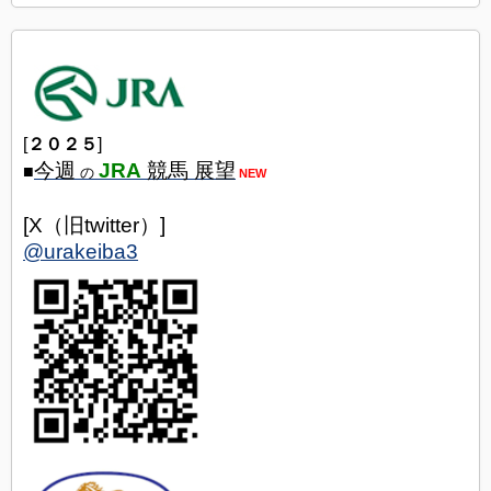
[
２０２５
]
今週
JRA
競馬 展望
■
の
NEW
[X（旧twitter）]
@urakeiba3