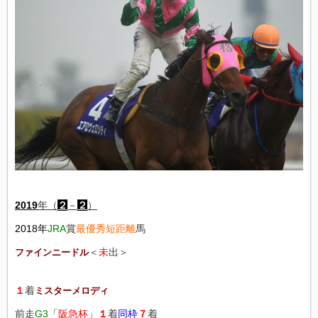
2019
年（
２
－
２
）
2018年
JRA
賞
最優秀短距離
馬
＜
未
出＞
ファインニードル
１
着
ミスターメロディ
前走
G3
「
阪急杯
」
１
着
同枠
７
着