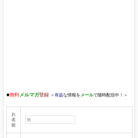
■
無料
メルマガ
登録
＜
有益
な情報を
メール
で随時配信中！＞
お
名
前