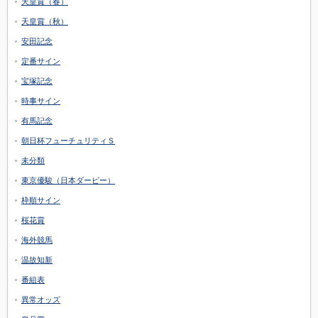
天皇賞（春）
天皇賞（秋）
安田記念
定番サイン
宝塚記念
時事サイン
有馬記念
朝日杯フューチュリティＳ
未分類
東京優駿（日本ダービー）
枠順サイン
桜花賞
海外競馬
温故知新
番組表
異常オッズ