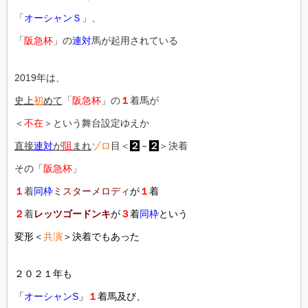
「
オーシャンＳ
」、
「
阪急杯
」の
連対
馬が起用されている
2019年は、
史上
初
めて
「
阪急杯
」の
１
着馬が
＜
不在
＞という舞台設定ゆえか
直接
連対
が
阻
まれ
ゾロ
目＜
２
－
２
＞決着
その「
阪急杯
」
１
着
同枠
ミスターメロディ
が
１
着
２
着
レッツゴードンキ
が
３
着
同枠
という
変形＜
共演
＞決着でもあった
２０２１年も
「
オーシャンS
」
１
着馬及び、