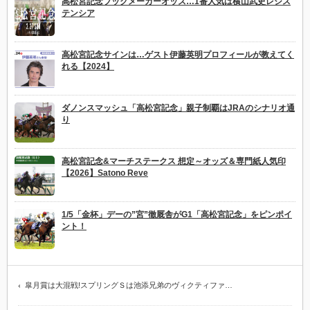
高松宮記念ブックメーカーオッズ…1番人気は横山武史レシス
テンシア
高松宮記念サインは…ゲスト伊藤英明プロフィールが教えてく
れる【2024】
ダノンスマッシュ「高松宮記念」親子制覇はJRAのシナリオ通
り
高松宮記念&マーチステークス 想定～オッズ＆専門紙人気印
【2026】Satono Reve
1/5「金杯」デーの”宮”徹厩舎がG1「高松宮記念」をピンポイ
ント！
皐月賞は大混戦!スプリングＳは池添兄弟のヴィクティファ…