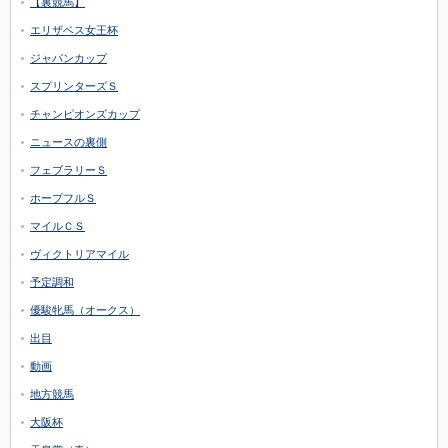
【裏競馬】
エリザベス女王杯
ジャパンカップ
スプリンターズＳ
チャンピオンズカップ
ニュースの裏側
フェブラリーＳ
ホープフルＳ
マイルＣＳ
ヴィクトリアマイル
予定調和
優駿牝馬（オークス）
出目
動画
地方競馬
大阪杯