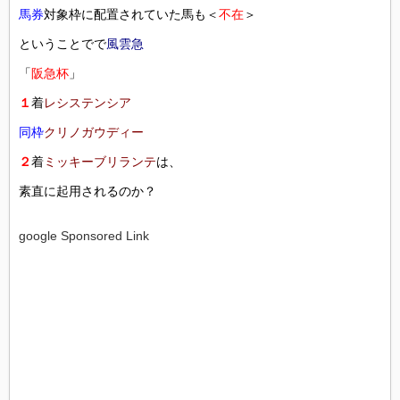
馬券
対象枠に配置されていた馬も＜
不在
＞
ということでで
風雲急
「
阪急杯
」
１
着
レシステンシア
同枠
クリノガウディー
２
着
ミッキーブリランテ
は、
素直に起用されるのか？
google Sponsored Link