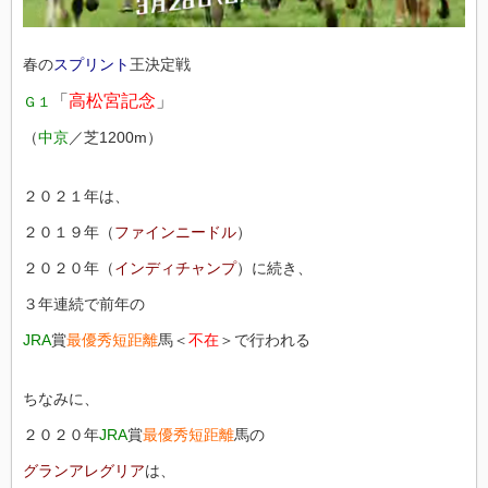
春の
スプリント
王決定戦
「
高松宮記念
」
Ｇ１
（
中京
／芝1200m）
２０２１年は、
２０１９年（
ファインニードル
）
２０２０年（
インディチャンプ
）に続き、
３年連続で前年の
JRA
賞
最優秀短距離
馬＜
不在
＞で行われる
ちなみに、
２０２０年
JRA
賞
最優秀短距離
馬の
グランアレグリア
は、