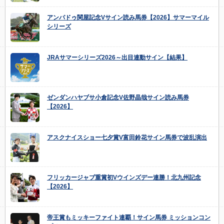
アンパドゥ関屋記念Vサイン読み馬券【2026】サマーマイル
シリーズ
JRAサマーシリーズ2026～出目連動サイン【結果】
ゼンダンハヤブサ小倉記念V佐野晶哉サイン読み馬券
【2026】
アスクナイスショー七夕賞V富田鈴花サイン馬券で波乱演出
フリッカージャブ重賞初Vウインズデー連勝！北九州記念
【2026】
帝王賞もミッキーファイト連覇！サイン馬券 ミッションコン