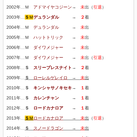
2002年…Ｍ
アドマイヤコジーン
→
未
出（
引退
）
2003年…
Ｓ
Ｍ
デュランダル
→
２
着
2004年…Ｍ
デュランダル
→
未
出
2005年…Ｍ
ハットトリック
→
未
出
2006年…Ｍ
ダイワメジャー
→
未
出
2007年…Ｍ
ダイワメジャー
→
未
出（
引退
）
2008年…
Ｓ
スリープレスナイト
→
２
着
2009年…
Ｓ
ローレルゲレイロ
→
未
出
2010年…
Ｓ
キンシャサノキセキ
→
１
着
2011年…
Ｓ
カレンチャン
→
１
着
2012年…
Ｓ
ロードカナロア
→
１
着
2013年…
Ｓ
Ｍ
ロードカナロア
→
未
出
（
引退
）
2014年…
Ｓ
スノードラゴン
→
未
出