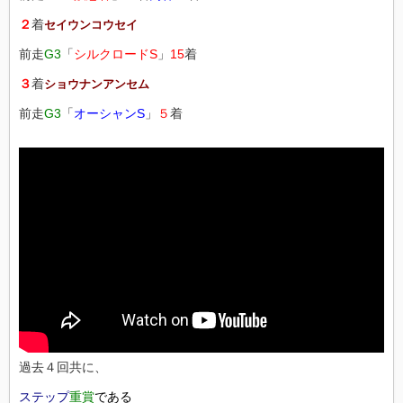
２
着
セイウンコウセイ
前走
G3
「
シルクロードS
」
15
着
３
着
ショウナンアンセム
前走
G3
「
オーシャンS
」
５
着
過去４回共に、
ステップ
重賞
である