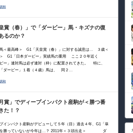
調和
皇賞（春）」で「ダービー」馬・キズナの復
あるのか？
最高峰＞ G1「天皇賞（春）」に対する誠意は… ３歳＜
＞ G1「日本ダービー」実績馬の重用 ここ２０年近く
ビー」連対馬は必ず連対（枠）に配置されてきた。 特に、
「ダービー」１着（４歳）馬は、 同２…
調和
月賞」でディープインパクト産駒が＜勝つ番
きた！？
プインパクト産駒がデビューして５年（目）過去４年、G1「皐
を勝っていないが今年は…？ 2011年＜３頭出走＞ ダ