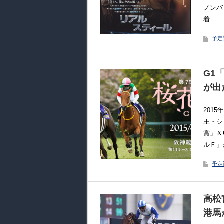
ノン
着 
予定
G1
が出
201
王・シ
賞」＆
ルＦ」
予定
高松
港馬