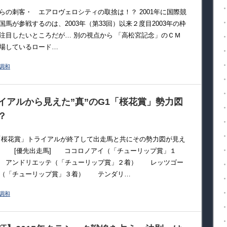
らの刺客・ エアロヴェロシティの取捨は！？ 2001年に国際競
国馬が参戦するのは、2003年（第33回）以来２度目2003年の枠
注目したいところだが… 別の視点から 「高松宮記念」のＣＭ
場しているロード…
調和
イアルから見えた”真”のG1「桜花賞」勢力図
？
桜花賞」トライアルが終了して出走馬と共にその勢力図が見え
 [優先出走馬] ココロノアイ（「チューリップ賞」１
 アンドリエッテ（「チューリップ賞」２着） レッツゴー
（「チューリップ賞」３着） テンダリ…
調和