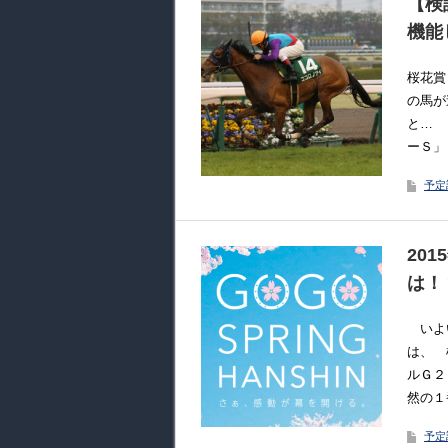
【検
機能
桜花賞
の馬が
と… 
ーＳ」
予定
20
は！
いよ
は、 
ルＧ２
然の１
予定