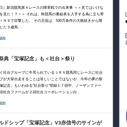
3（日）新潟競馬第４レースの障害戦での出来事 ＜＜見てはいけな
を見た！？＞＞ それは、秋競馬の番組表を入手する為に立ち寄
[
ＩＮＳで目撃した。 その主役は、500万条件の大敗続きから障
じた３歳馬…
調和
祭典「宝塚記念」も＜社台＞祭り
社台グループに牛耳られているＪＲＡ競馬同じレースに社台
プが大挙出走することは珍しいことではないが…今年の夢の祭
塚記念」もいわゆる”社台祭り”登録１７頭中、ノーザンファー
頭社台ファームが２頭社台コーポレーション白…
調和
ルドシップ「宝塚記念」V3赤信号のサインが