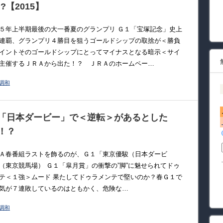
?【2015】
５年上半期最後の大一番夏のグランプリ Ｇ１「宝塚記念」史上
連覇、グランプリ４勝目を狙うゴールドシップの取捨が＜勝負
イントそのゴールドシップにとってマイナスとなる暗示＜サイ
主催するＪＲＡから出た！？ ＪＲＡのホームペー…
調和
「日本ダービー」で＜逆転＞があるとした
！？
春番組ラストを飾るのが、Ｇ１「東京優駿（日本ダービ
（東京競馬場） Ｇ１「皐月賞」の衝撃の”脚”に魅せられてドゥ
テ＜１強＞ムード 果たしてドゥラメンテで堅いのか？春Ｇ１で
気が７連敗しているのはともかく、危険な…
調和