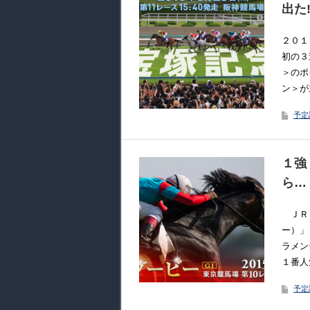
出た!
２０１
初の３
＞のポ
ン＞が
予定
１強
ら…
ＪＲＡ
ー）」
ラメン
１番人
予定