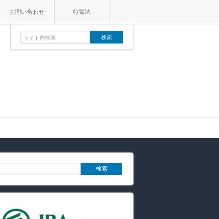
お問い合わせ
特電法